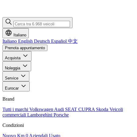
Italiano
Italiano
English
Deutsch
Español
中文
Prenota appuntamento
Acquista
Noleggia
Service
Eurocar
Brand
Tutti i marchi
Volkswagen
Audi
SEAT
CUPRA
Skoda
Veicoli
commerciali
Lamborghini
Porsche
Condizioni
Nuovo
Km 0
Aziendali
Usato