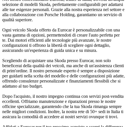
selezione di modelli Skoda, perfettamente configurabili per adattarsi
alle tue esigenze personali. Grazie alla nostra esperienza nel settore e
alla collaborazione con Porsche Holding, garantiamo un servizio di
qualità superiore.
Ogni veicolo Skoda offerto da Eurocar è personalizzabile con una
vasta gamma di opzioni, permettendoti di creare l'auto perfetta per
te. Dai motori efficienti alle tecnologie più avanzate, le nostre
configurazioni ti offrono la libertà di scegliere ogni dettaglio,
assicurando un'esperienza di guida unica e su misura.
Scegliendo di acquistare una Skoda presso Eurocar, non solo
beneficerai della qualità dei veicoli, ma anche di un'assistenza clienti
di prim'ordine. Il nostro personale esperto è sempre a disposizione
per guidarti nella scelta del modello e delle configurazioni più adatte,
offrendo consulenze personalizzate e finanziamenti flessibili che si
adattano al tuo budget.
Dopo l'acquisto, il nostro impegno continua con servizi post-vendita
eccellenti. Offriamo manutenzione e riparazioni presso le nostre
officine specializzate, garantendo che la tua Skoda rimanga sempre
nelle migliori condizioni. Inoltre, la nostra rete di 50+ sedi in Italia ti
assicura la comodità di accedere ai nostri servizi ovunque ti trovi.
Affidati a Eurocar per il tuo prossimo acquisto e scopri la differenza