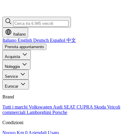
Italiano
Italiano
English
Deutsch
Español
中文
Prenota appuntamento
Acquista
Noleggia
Service
Eurocar
Brand
Tutti i marchi
Volkswagen
Audi
SEAT
CUPRA
Skoda
Veicoli
commerciali
Lamborghini
Porsche
Condizioni
Nuovo
Km 0
Aziendali
Usato