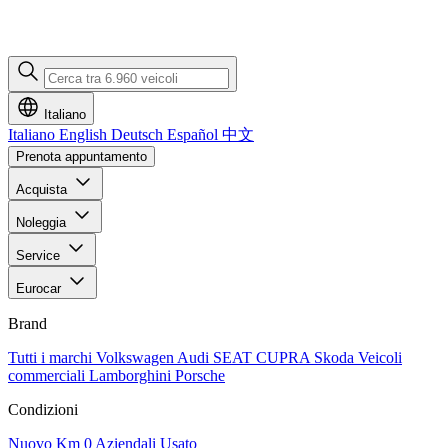
Italiano
Italiano
English
Deutsch
Español
中文
Prenota appuntamento
Acquista
Noleggia
Service
Eurocar
Brand
Tutti i marchi
Volkswagen
Audi
SEAT
CUPRA
Skoda
Veicoli
commerciali
Lamborghini
Porsche
Condizioni
Nuovo
Km 0
Aziendali
Usato