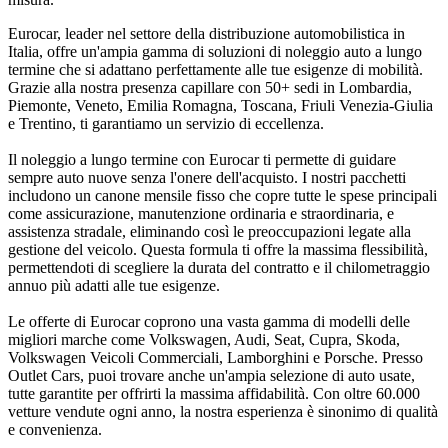
Eurocar, leader nel settore della distribuzione automobilistica in
Italia, offre un'ampia gamma di soluzioni di noleggio auto a lungo
termine che si adattano perfettamente alle tue esigenze di mobilità.
Grazie alla nostra presenza capillare con 50+ sedi in Lombardia,
Piemonte, Veneto, Emilia Romagna, Toscana, Friuli Venezia-Giulia
e Trentino, ti garantiamo un servizio di eccellenza.
Il noleggio a lungo termine con Eurocar ti permette di guidare
sempre auto nuove senza l'onere dell'acquisto. I nostri pacchetti
includono un canone mensile fisso che copre tutte le spese principali
come assicurazione, manutenzione ordinaria e straordinaria, e
assistenza stradale, eliminando così le preoccupazioni legate alla
gestione del veicolo. Questa formula ti offre la massima flessibilità,
permettendoti di scegliere la durata del contratto e il chilometraggio
annuo più adatti alle tue esigenze.
Le offerte di Eurocar coprono una vasta gamma di modelli delle
migliori marche come Volkswagen, Audi, Seat, Cupra, Skoda,
Volkswagen Veicoli Commerciali, Lamborghini e Porsche. Presso
Outlet Cars, puoi trovare anche un'ampia selezione di auto usate,
tutte garantite per offrirti la massima affidabilità. Con oltre 60.000
vetture vendute ogni anno, la nostra esperienza è sinonimo di qualità
e convenienza.