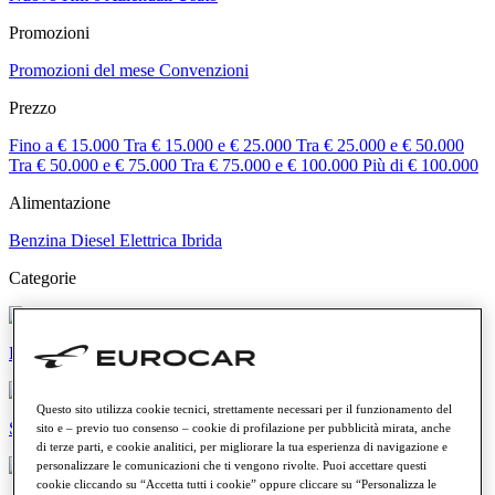
Promozioni
Promozioni del mese
Convenzioni
Prezzo
Fino a € 15.000
Tra € 15.000 e € 25.000
Tra € 25.000 e € 50.000
Tra € 50.000 e € 75.000
Tra € 75.000 e € 100.000
Più di € 100.000
Alimentazione
Benzina
Diesel
Elettrica
Ibrida
Categorie
Elettriche e ibride
Questo sito utilizza cookie tecnici, strettamente necessari per il funzionamento del
SUV e crossover
sito e – previo tuo consenso – cookie di profilazione per pubblicità mirata, anche
di terze parti, e cookie analitici, per migliorare la tua esperienza di navigazione e
personalizzare le comunicazioni che ti vengono rivolte. Puoi accettare questi
cookie cliccando su “Accetta tutti i cookie” oppure cliccare su “Personalizza le