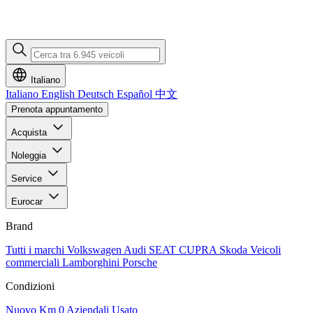
Italiano
Italiano
English
Deutsch
Español
中文
Prenota appuntamento
Acquista
Noleggia
Service
Eurocar
Brand
Tutti i marchi
Volkswagen
Audi
SEAT
CUPRA
Skoda
Veicoli
commerciali
Lamborghini
Porsche
Condizioni
Nuovo
Km 0
Aziendali
Usato