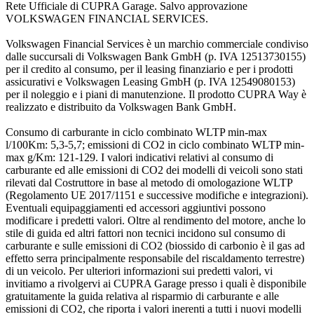
Rete Ufficiale di CUPRA Garage. Salvo approvazione
VOLKSWAGEN FINANCIAL SERVICES.
Volkswagen Financial Services è un marchio commerciale condiviso
dalle succursali di Volkswagen Bank GmbH (p. IVA 12513730155)
per il credito al consumo, per il leasing finanziario e per i prodotti
assicurativi e Volkswagen Leasing GmbH (p. IVA 12549080153)
per il noleggio e i piani di manutenzione. Il prodotto CUPRA Way è
realizzato e distribuito da Volkswagen Bank GmbH.
Consumo di carburante in ciclo combinato WLTP min-max
l/100Km: 5,3-5,7; emissioni di CO2 in ciclo combinato WLTP min-
max g/Km: 121-129. I valori indicativi relativi al consumo di
carburante ed alle emissioni di CO2 dei modelli di veicoli sono stati
rilevati dal Costruttore in base al metodo di omologazione WLTP
(Regolamento UE 2017/1151 e successive modifiche e integrazioni).
Eventuali equipaggiamenti ed accessori aggiuntivi possono
modificare i predetti valori. Oltre al rendimento del motore, anche lo
stile di guida ed altri fattori non tecnici incidono sul consumo di
carburante e sulle emissioni di CO2 (biossido di carbonio è il gas ad
effetto serra principalmente responsabile del riscaldamento terrestre)
di un veicolo. Per ulteriori informazioni sui predetti valori, vi
invitiamo a rivolgervi ai CUPRA Garage presso i quali è disponibile
gratuitamente la guida relativa al risparmio di carburante e alle
emissioni di CO2, che riporta i valori inerenti a tutti i nuovi modelli