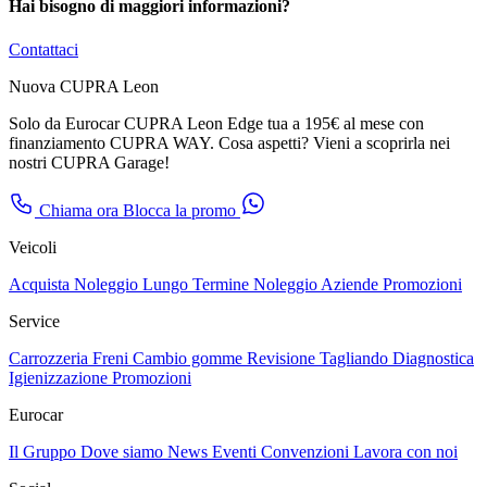
Hai bisogno di maggiori informazioni?
Contattaci
Nuova CUPRA Leon
Solo da Eurocar CUPRA Leon Edge tua a 195€ al mese con
finanziamento CUPRA WAY. Cosa aspetti? Vieni a scoprirla nei
nostri CUPRA Garage!
Chiama ora
Blocca la promo
Veicoli
Acquista
Noleggio Lungo Termine
Noleggio Aziende
Promozioni
Service
Carrozzeria
Freni
Cambio gomme
Revisione
Tagliando
Diagnostica
Igienizzazione
Promozioni
Eurocar
Il Gruppo
Dove siamo
News
Eventi
Convenzioni
Lavora con noi