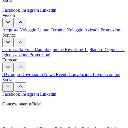
Social
Facebook
Instagram
Linkedin
Veicoli
Acquista
Noleggio Lungo Termine
Noleggio Aziende
Promozioni
Service
Carrozzeria
Freni
Cambio gomme
Revisione
Tagliando
Diagnostica
Igienizzazione
Promozioni
Eurocar
Il Gruppo
Dove siamo
News
Eventi
Convenzioni
Lavora con noi
Social
Facebook
Instagram
Linkedin
Concessionari ufficiali