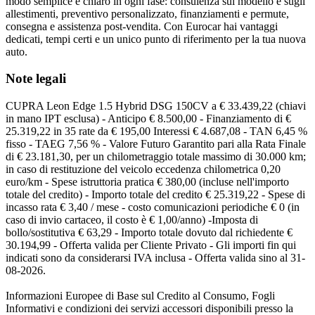
modo semplice e chiaro in ogni fase: consulenza sul modello e sugli
allestimenti, preventivo personalizzato, finanziamenti e permute,
consegna e assistenza post-vendita. Con Eurocar hai vantaggi
dedicati, tempi certi e un unico punto di riferimento per la tua nuova
auto.
Note legali
CUPRA Leon Edge 1.5 Hybrid DSG 150CV a € 33.439,22 (chiavi
in mano IPT esclusa) - Anticipo € 8.500,00 - Finanziamento di €
25.319,22 in 35 rate da € 195,00 Interessi € 4.687,08 - TAN 6,45 %
fisso - TAEG 7,56 % - Valore Futuro Garantito pari alla Rata Finale
di € 23.181,30, per un chilometraggio totale massimo di 30.000 km;
in caso di restituzione del veicolo eccedenza chilometrica 0,20
euro/km - Spese istruttoria pratica € 380,00 (incluse nell'importo
totale del credito) - Importo totale del credito € 25.319,22 - Spese di
incasso rata € 3,40 / mese - costo comunicazioni periodiche € 0 (in
caso di invio cartaceo, il costo è € 1,00/anno) -Imposta di
bollo/sostitutiva € 63,29 - Importo totale dovuto dal richiedente €
30.194,99 - Offerta valida per Cliente Privato - Gli importi fin qui
indicati sono da considerarsi IVA inclusa - Offerta valida sino al 31-
08-2026.
Informazioni Europee di Base sul Credito al Consumo, Fogli
Informativi e condizioni dei servizi accessori disponibili presso la