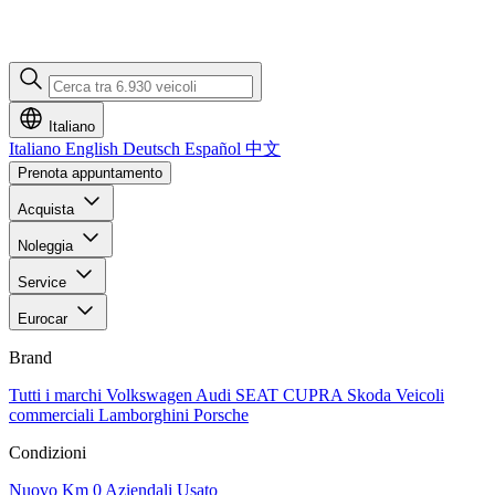
Italiano
Italiano
English
Deutsch
Español
中文
Prenota appuntamento
Acquista
Noleggia
Service
Eurocar
Brand
Tutti i marchi
Volkswagen
Audi
SEAT
CUPRA
Skoda
Veicoli
commerciali
Lamborghini
Porsche
Condizioni
Nuovo
Km 0
Aziendali
Usato