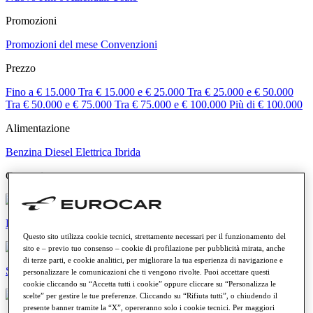
Promozioni
Promozioni del mese
Convenzioni
Prezzo
Fino a € 15.000
Tra € 15.000 e € 25.000
Tra € 25.000 e € 50.000
Tra € 50.000 e € 75.000
Tra € 75.000 e € 100.000
Più di € 100.000
Alimentazione
Benzina
Diesel
Elettrica
Ibrida
Categorie
Elettriche e ibride
Questo sito utilizza cookie tecnici, strettamente necessari per il funzionamento del
sito e – previo tuo consenso – cookie di profilazione per pubblicità mirata, anche
di terze parti, e cookie analitici, per migliorare la tua esperienza di navigazione e
SUV e crossover
personalizzare le comunicazioni che ti vengono rivolte. Puoi accettare questi
cookie cliccando su “Accetta tutti i cookie” oppure cliccare su “Personalizza le
scelte” per gestire le tue preferenze. Cliccando su “Rifiuta tutti”, o chiudendo il
presente banner tramite la “X”, opereranno solo i cookie tecnici. Per maggiori