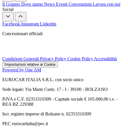
Il Gruppo
Dove siamo
News
Eventi
Convenzioni
Lavora con noi
Social
Facebook
Instagram
Linkedin
Concessionari ufficiali
Condizioni Generali
Privacy Policy
Cookie Policy
Accessibilità
Impostazioni relative ai Cookie
Powered by One AM
EUROCAR ITALIA S.R.L. con socio unico
Sede legale: Via Marie Curie, 17 - I - 39100 - BOLZANO
P.IVA e C.F. 02353310309 - Capitale sociale € 105.000,00 i.v. -
REA BZ 229388
Iscr. registro imprese di Bolzano n. 02353310309
PEC eurocaritalia@pec.it