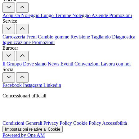
Acquista
Noleggio Lungo Termine
Noleggio Aziende
Promozioni
Service
Carrozzeria
Freni
Cambio gomme
Revisione
Tagliando
Diagnostica
Igienizzazione
Promozioni
Eurocar
Il Gruppo
Dove siamo
News
Eventi
Convenzioni
Lavora con noi
Social
Facebook
Instagram
Linkedin
Concessionari ufficiali
Condizioni Generali
Privacy Policy
Cookie Policy
Accessibilità
Impostazioni relative ai Cookie
Powered by One AM