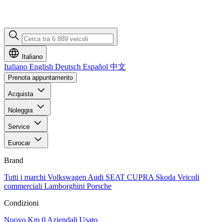
Italiano
Italiano
English
Deutsch
Español
中文
Prenota appuntamento
Acquista
Noleggia
Service
Eurocar
Brand
Tutti i marchi
Volkswagen
Audi
SEAT
CUPRA
Skoda
Veicoli
commerciali
Lamborghini
Porsche
Condizioni
Nuovo
Km 0
Aziendali
Usato