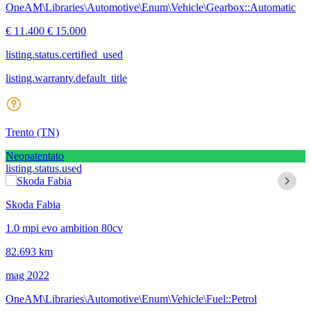
OneAM\Libraries\Automotive\Enum\Vehicle\Gearbox::Automatic
€ 11.400
€ 15.000
listing.status.certified_used
listing.warranty.default_title
Trento
(TN)
Neopatentato
listing.status.used
Skoda Fabia
1.0 mpi evo ambition 80cv
82.693 km
mag 2022
OneAM\Libraries\Automotive\Enum\Vehicle\Fuel::Petrol