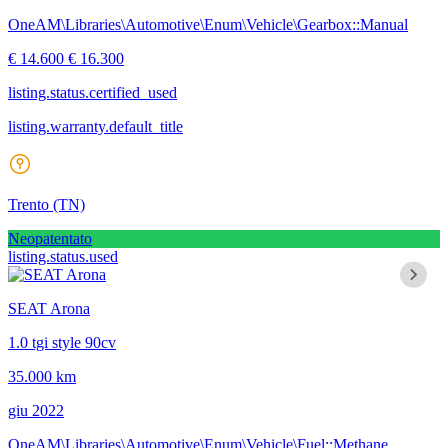
OneAM\Libraries\Automotive\Enum\Vehicle\Gearbox::Manual
€ 14.600
€ 16.300
listing.status.certified_used
listing.warranty.default_title
Trento
(TN)
Neopatentato
listing.status.used
SEAT Arona
1.0 tgi style 90cv
35.000 km
giu 2022
OneAM\Libraries\Automotive\Enum\Vehicle\Fuel::Methane