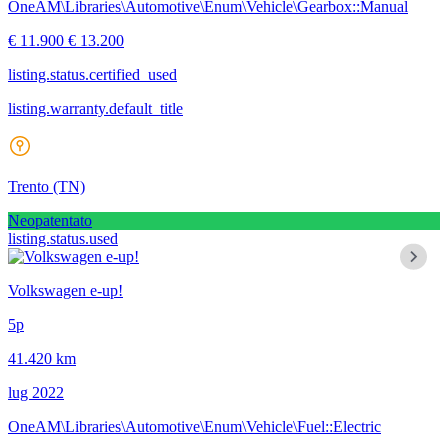
OneAM\Libraries\Automotive\Enum\Vehicle\Gearbox::Manual
€ 11.900
€ 13.200
listing.status.certified_used
listing.warranty.default_title
Trento
(TN)
Neopatentato
listing.status.used
Volkswagen e-up!
5p
41.420 km
lug 2022
OneAM\Libraries\Automotive\Enum\Vehicle\Fuel::Electric