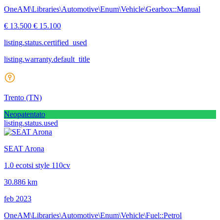
OneAM\Libraries\Automotive\Enum\Vehicle\Gearbox::Manual
€ 13.500
€ 15.100
listing.status.certified_used
listing.warranty.default_title
Trento
(TN)
Neopatentato
listing.status.used
SEAT Arona
1.0 ecotsi style 110cv
30.886 km
feb 2023
OneAM\Libraries\Automotive\Enum\Vehicle\Fuel::Petrol