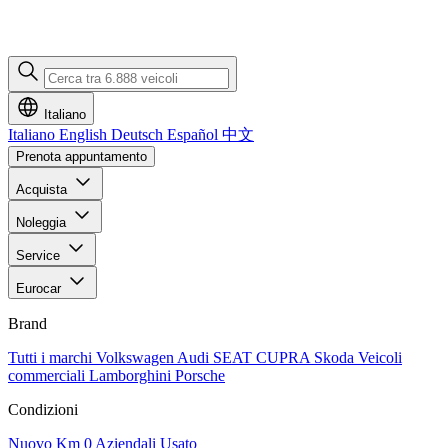
Italiano
Italiano
English
Deutsch
Español
中文
Prenota appuntamento
Acquista
Noleggia
Service
Eurocar
Brand
Tutti i marchi
Volkswagen
Audi
SEAT
CUPRA
Skoda
Veicoli
commerciali
Lamborghini
Porsche
Condizioni
Nuovo
Km 0
Aziendali
Usato