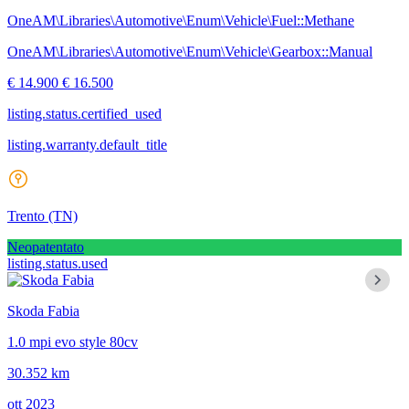
OneAM\Libraries\Automotive\Enum\Vehicle\Fuel::Methane
OneAM\Libraries\Automotive\Enum\Vehicle\Gearbox::Manual
€ 14.900
€ 16.500
listing.status.certified_used
listing.warranty.default_title
Trento
(TN)
Neopatentato
listing.status.used
Skoda Fabia
1.0 mpi evo style 80cv
30.352 km
ott 2023