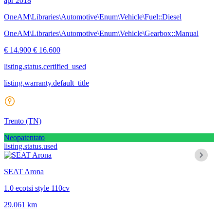
apr 2018
OneAM\Libraries\Automotive\Enum\Vehicle\Fuel::Diesel
OneAM\Libraries\Automotive\Enum\Vehicle\Gearbox::Manual
€ 14.900
€ 16.600
listing.status.certified_used
listing.warranty.default_title
Trento
(TN)
Neopatentato
listing.status.used
SEAT Arona
1.0 ecotsi style 110cv
29.061 km