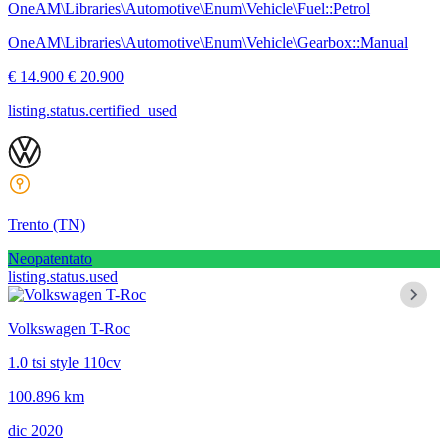
OneAM\Libraries\Automotive\Enum\Vehicle\Fuel::Petrol
OneAM\Libraries\Automotive\Enum\Vehicle\Gearbox::Manual
€ 14.900
€ 20.900
listing.status.certified_used
Trento
(TN)
Neopatentato
listing.status.used
Volkswagen T-Roc
1.0 tsi style 110cv
100.896 km
dic 2020