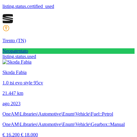
listing.status.certified_used
Trento
(TN)
Neopatentato
listing.status.used
Skoda Fabia
1.0 tsi evo style 95cv
21.447 km
ago 2023
OneAM\Libraries\Automotive\Enum\Vehicle\Fuel::Petrol
OneAM\Libraries\Automotive\Enum\Vehicle\Gearbox::Manual
€ 16.200
€ 18.000