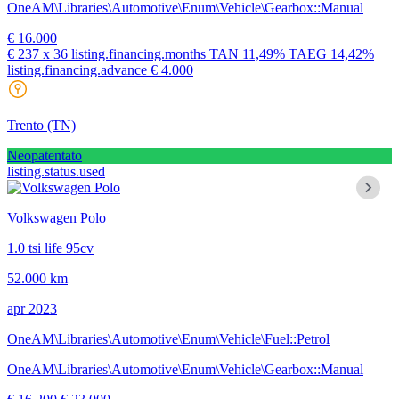
OneAM\Libraries\Automotive\Enum\Vehicle\Gearbox::Manual
€ 16.000
€ 237
x 36 listing.financing.months
TAN
11,49%
TAEG
14,42%
listing.financing.advance € 4.000
Trento
(TN)
Neopatentato
listing.status.used
Volkswagen Polo
1.0 tsi life 95cv
52.000 km
apr 2023
OneAM\Libraries\Automotive\Enum\Vehicle\Fuel::Petrol
OneAM\Libraries\Automotive\Enum\Vehicle\Gearbox::Manual