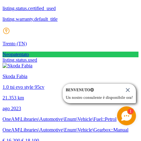
listing.status.certified_used
listing.warranty.default_title
Trento
(TN)
Neopatentato
listing.status.used
Skoda Fabia
1.0 tsi evo style 95cv
BENVENUTO😊
21.353 km
Un nostro consulente è disponibile ora!
ago 2023
1
OneAM\Libraries\Automotive\Enum\Vehicle\Fuel::Petrol
OneAM\Libraries\Automotive\Enum\Vehicle\Gearbox::Manual
€ 16.200
€ 18.100