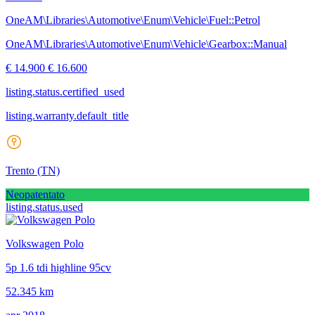
OneAM\Libraries\Automotive\Enum\Vehicle\Fuel::Petrol
OneAM\Libraries\Automotive\Enum\Vehicle\Gearbox::Manual
€ 14.900
€ 16.600
listing.status.certified_used
listing.warranty.default_title
Trento
(TN)
Neopatentato
listing.status.used
Volkswagen Polo
5p 1.6 tdi highline 95cv
52.345 km