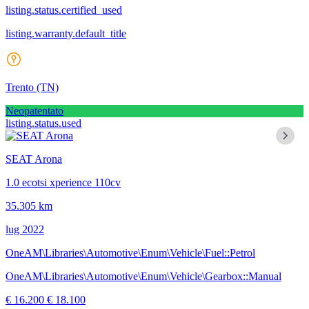
listing.status.certified_used
listing.warranty.default_title
Trento
(TN)
Neopatentato
listing.status.used
SEAT Arona
1.0 ecotsi xperience 110cv
35.305 km
lug 2022
OneAM\Libraries\Automotive\Enum\Vehicle\Fuel::Petrol
OneAM\Libraries\Automotive\Enum\Vehicle\Gearbox::Manual
€ 16.200
€ 18.100