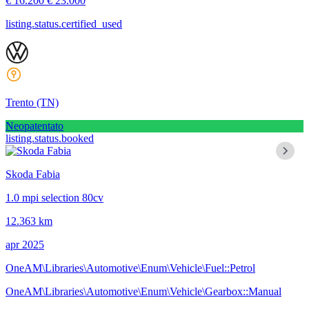
€ 16.200
€ 23.000
listing.status.certified_used
Trento
(TN)
Neopatentato
listing.status.booked
Skoda Fabia
1.0 mpi selection 80cv
12.363 km
apr 2025
OneAM\Libraries\Automotive\Enum\Vehicle\Fuel::Petrol
OneAM\Libraries\Automotive\Enum\Vehicle\Gearbox::Manual