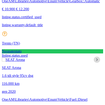
OneAM\Libraries\Automotive\Enum\Vehicle\Gearbox::Automatic
€ 10.900
€ 12.200
listing.status.certified_used
listing.warranty.default_title
Trento
(TN)
Neopatentato
listing.status.used
SEAT Arona
1.6 tdi style 95cv dsg
116.000 km
gen 2020
OneAM\Libraries\Automotive\Enum\Vehicle\Fuel::Diesel