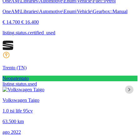
OneAM\Libraries\Automotive\Enum\Vehicle\Fuel::Petrol
OneAM\Libraries\Automotive\Enum\Vehicle\Gearbox::Manual
€ 14.700
€ 16.400
listing.status.certified_used
Trento
(TN)
Neopatentato
listing.status.used
Volkswagen Taigo
1.0 tsi life 95cv
63.500 km
ago 2022