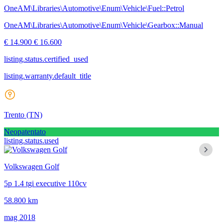
OneAM\Libraries\Automotive\Enum\Vehicle\Fuel::Petrol
OneAM\Libraries\Automotive\Enum\Vehicle\Gearbox::Manual
€ 14.900
€ 16.600
listing.status.certified_used
listing.warranty.default_title
Trento
(TN)
Neopatentato
listing.status.used
Volkswagen Golf
5p 1.4 tgi executive 110cv
58.800 km
mag 2018