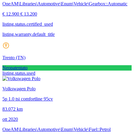
OneAM\Libraries\Automotive\Enum\Vehicle\Gearbox::Automatic
€ 12.900
€ 13.200
listing.status.certified_used
listing.warranty.default_title
Trento
(TN)
Neopatentato
listing.status.used
Volkswagen Polo
5p 1.0 tsi comfortline 95cv
83.072 km
ott 2020
OneAM\Libraries\Automotive\Enum\Vehicle\Fuel::Petrol