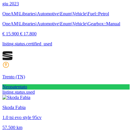
giu 2023
OneAM\Libraries\Automotive\Enum\Vehicle\Fuel::Petrol
OneAM\Libraries\Automotive\Enum\Vehicle\Gearbox::Manual
€ 15.900
€ 17.800
listing.status.certified_used
Trento
(TN)
Neopatentato
listing.status.used
Skoda Fabia
1.0 tsi evo style 95cv
57.500 km