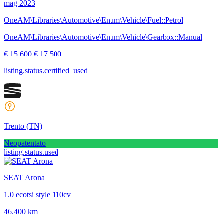
mag 2023
OneAM\Libraries\Automotive\Enum\Vehicle\Fuel::Petrol
OneAM\Libraries\Automotive\Enum\Vehicle\Gearbox::Manual
€ 15.600
€ 17.500
listing.status.certified_used
Trento
(TN)
Neopatentato
listing.status.used
SEAT Arona
1.0 ecotsi style 110cv
46.400 km