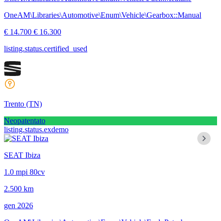
OneAM\Libraries\Automotive\Enum\Vehicle\Gearbox::Manual
€ 14.700
€ 16.300
listing.status.certified_used
Trento
(TN)
Neopatentato
listing.status.exdemo
SEAT Ibiza
1.0 mpi 80cv
2.500 km
gen 2026