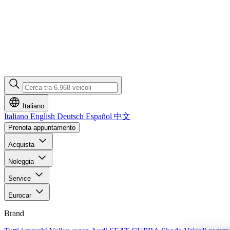
Italiano
Italiano
English
Deutsch
Español
中文
Prenota appuntamento
Acquista
Noleggia
Service
Eurocar
Brand