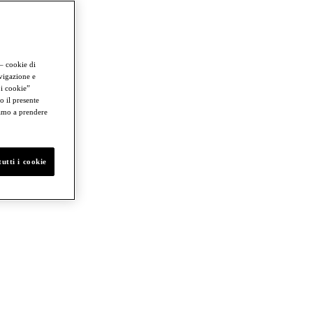
 – cookie di
avigazione e
 i cookie”
o il presente
iamo a prendere
utti i cookie