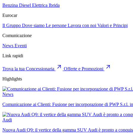
Benzina
Diesel
Elettrica
Ibrida
Eurocar
Il Gruppo
Dove siamo
Le persone
Lavora con noi
Valori e Principi
Comunicazione
News
Eventi
Link rapidi
Trova la tua Concessionaria
Offerte e Promozioni
Highlights
News
Comunicazione ai Clienti: Fusione per incorporazione di PWP S.r.l. i
Audi
Nuova Audi Q9: il vertice della gamma SUV Audi è pronto a conquist