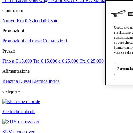
Tutti i marchi
Volkswagen
Audi
SEAT
CUPRA
Skoda
Veicoli comme
Condizioni
Nuovo
Km 0
Aziendali
Usato
Questo sito ut
Promozioni
profilazione p
personalizzare
Promozioni del mese
Convenzioni
oppure cliccar
banner tramit
Prezzo
visione della
Fino a € 15.000
Tra € 15.000 e € 25.000
Tra € 25.000 e € 50.000
Tra
Personaliz
Alimentazione
Benzina
Diesel
Elettrica
Ibrida
Categorie
Elettriche e ibride
SUV e crossover