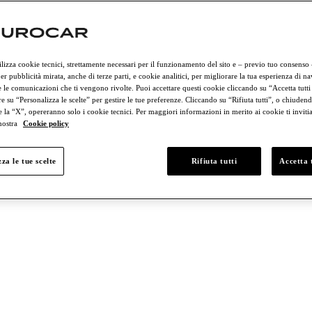
rciali
Lamborghini
Porsche
ilizza cookie tecnici, strettamente necessari per il funzionamento del sito e – previo tuo consenso
er pubblicità mirata, anche di terze parti, e cookie analitici, per migliorare la tua esperienza di n
 le comunicazioni che ti vengono rivolte. Puoi accettare questi cookie cliccando su “Accetta tutti
e su “Personalizza le scelte” per gestire le tue preferenze. Cliccando su “Rifiuta tutti”, o chiudend
e la “X”, opereranno solo i cookie tecnici. Per maggiori informazioni in merito ai cookie ti invit
 nostra
Cookie policy
 € 50.000 e € 75.000
Tra € 75.000 e € 100.000
Più di € 100.000
za le tue scelte
Rifiuta tutti
Accetta t