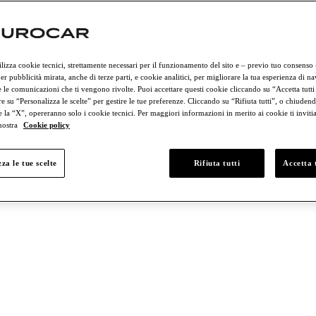
rciali
Lamborghini
Porsche
ilizza cookie tecnici, strettamente necessari per il funzionamento del sito e – previo tuo consenso
er pubblicità mirata, anche di terze parti, e cookie analitici, per migliorare la tua esperienza di n
 le comunicazioni che ti vengono rivolte. Puoi accettare questi cookie cliccando su “Accetta tutti
e su “Personalizza le scelte” per gestire le tue preferenze. Cliccando su “Rifiuta tutti”, o chiudend
e la “X”, opereranno solo i cookie tecnici. Per maggiori informazioni in merito ai cookie ti invit
 nostra
Cookie policy
 € 50.000 e € 75.000
Tra € 75.000 e € 100.000
Più di € 100.000
za le tue scelte
Rifiuta tutti
Accetta t