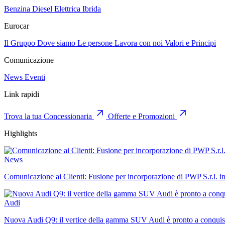
Benzina
Diesel
Elettrica
Ibrida
Eurocar
Il Gruppo
Dove siamo
Le persone
Lavora con noi
Valori e Principi
Comunicazione
News
Eventi
Link rapidi
Trova la tua Concessionaria
Offerte e Promozioni
Highlights
News
Comunicazione ai Clienti: Fusione per incorporazione di PWP S.r.l. i
Audi
Nuova Audi Q9: il vertice della gamma SUV Audi è pronto a conquist