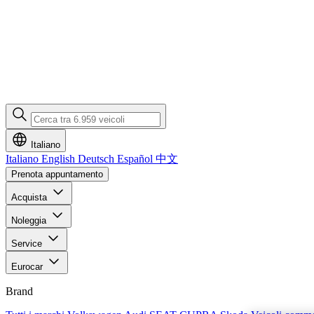
Italiano
Italiano
English
Deutsch
Español
中文
Prenota appuntamento
Acquista
Noleggia
Service
Eurocar
Brand