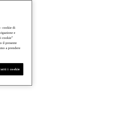
 – cookie di
avigazione e
 i cookie”
o il presente
iamo a prendere
utti i cookie