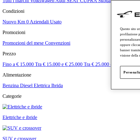
Tutti i marchi
Volkswagen
Audi
SEAT
CUPRA
Skoda
Veicoli comme
Condizioni
Nuovo
Km 0
Aziendali
Usato
Questo sito ut
Promozioni
profilazione p
personalizzare
Promozioni del mese
Convenzioni
oppure cliccar
banner tramit
Prezzo
visione della
Fino a € 15.000
Tra € 15.000 e € 25.000
Tra € 25.000 e € 50.000
Tra
Personaliz
Alimentazione
Benzina
Diesel
Elettrica
Ibrida
Categorie
Elettriche e ibride
SUV e crossover