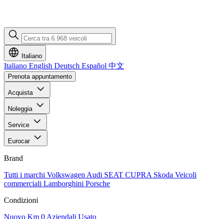
Italiano
Italiano
English
Deutsch
Español
中文
Prenota appuntamento
Acquista
Noleggia
Service
Eurocar
Brand
Tutti i marchi
Volkswagen
Audi
SEAT
CUPRA
Skoda
Veicoli
commerciali
Lamborghini
Porsche
Condizioni
Nuovo
Km 0
Aziendali
Usato