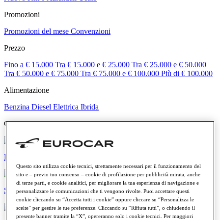
Promozioni
Promozioni del mese
Convenzioni
Prezzo
Fino a € 15.000
Tra € 15.000 e € 25.000
Tra € 25.000 e € 50.000
Tra € 50.000 e € 75.000
Tra € 75.000 e € 100.000
Più di € 100.000
Alimentazione
Benzina
Diesel
Elettrica
Ibrida
Categorie
Elettriche e ibride
Questo sito utilizza cookie tecnici, strettamente necessari per il funzionamento del
sito e – previo tuo consenso – cookie di profilazione per pubblicità mirata, anche
di terze parti, e cookie analitici, per migliorare la tua esperienza di navigazione e
SUV e crossover
personalizzare le comunicazioni che ti vengono rivolte. Puoi accettare questi
cookie cliccando su “Accetta tutti i cookie” oppure cliccare su “Personalizza le
scelte” per gestire le tue preferenze. Cliccando su “Rifiuta tutti”, o chiudendo il
presente banner tramite la “X”, opereranno solo i cookie tecnici. Per maggiori