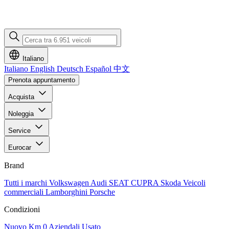
Italiano
Italiano
English
Deutsch
Español
中文
Prenota appuntamento
Acquista
Noleggia
Service
Eurocar
Brand
Tutti i marchi
Volkswagen
Audi
SEAT
CUPRA
Skoda
Veicoli
commerciali
Lamborghini
Porsche
Condizioni
Nuovo
Km 0
Aziendali
Usato