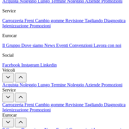
Acquista
Noleggio Lungo Termine
Noleggio Aziende
Promozioni
Service
Carrozzeria
Freni
Cambio gomme
Revisione
Tagliando
Diagnostica
Igienizzazione
Promozioni
Eurocar
Il Gruppo
Dove siamo
News
Eventi
Convenzioni
Lavora con noi
Social
Facebook
Instagram
Linkedin
Veicoli
Acquista
Noleggio Lungo Termine
Noleggio Aziende
Promozioni
Service
Carrozzeria
Freni
Cambio gomme
Revisione
Tagliando
Diagnostica
Igienizzazione
Promozioni
Eurocar