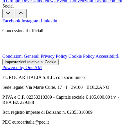
Il Gruppo
Dove siamo
News
Eventi
Convenzioni
Lavora con noi
Social
Facebook
Instagram
Linkedin
Concessionari ufficiali
Condizioni Generali
Privacy Policy
Cookie Policy
Accessibilità
Impostazioni relative ai Cookie
Powered by One AM
EUROCAR ITALIA S.R.L. con socio unico
Sede legale: Via Marie Curie, 17 - I - 39100 - BOLZANO
P.IVA e C.F. 02353310309 - Capitale sociale € 105.000,00 i.v. -
REA BZ 229388
Iscr. registro imprese di Bolzano n. 02353310309
PEC eurocaritalia@pec.it