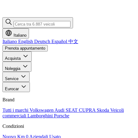
Italiano
Italiano
English
Deutsch
Español
中文
Prenota appuntamento
Acquista
Noleggia
Service
Eurocar
Brand
Tutti i marchi
Volkswagen
Audi
SEAT
CUPRA
Skoda
Veicoli
commerciali
Lamborghini
Porsche
Condizioni
Nuovo
Km 0
Aziendali
Usato