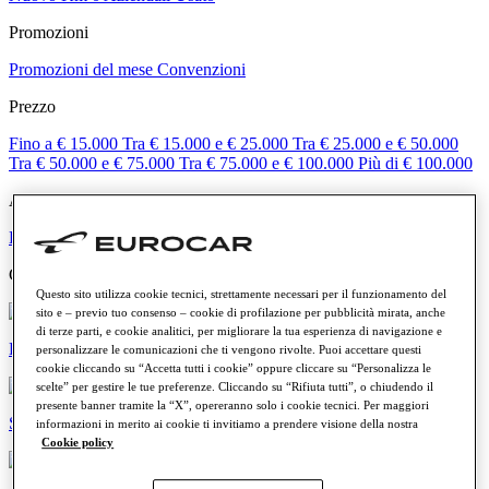
Promozioni
Promozioni del mese
Convenzioni
Prezzo
Fino a € 15.000
Tra € 15.000 e € 25.000
Tra € 25.000 e € 50.000
Tra € 50.000 e € 75.000
Tra € 75.000 e € 100.000
Più di € 100.000
Alimentazione
Benzina
Diesel
Elettrica
Ibrida
Categorie
Questo sito utilizza cookie tecnici, strettamente necessari per il funzionamento del
sito e – previo tuo consenso – cookie di profilazione per pubblicità mirata, anche
di terze parti, e cookie analitici, per migliorare la tua esperienza di navigazione e
Elettriche e ibride
personalizzare le comunicazioni che ti vengono rivolte. Puoi accettare questi
cookie cliccando su “Accetta tutti i cookie” oppure cliccare su “Personalizza le
scelte” per gestire le tue preferenze. Cliccando su “Rifiuta tutti”, o chiudendo il
presente banner tramite la “X”, opereranno solo i cookie tecnici. Per maggiori
SUV e crossover
informazioni in merito ai cookie ti invitiamo a prendere visione della nostra
Cookie policy