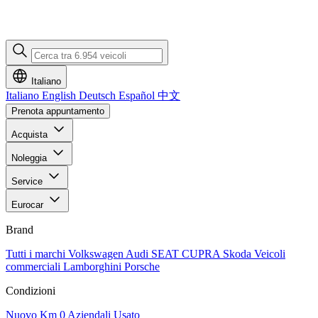
Italiano
Italiano
English
Deutsch
Español
中文
Prenota appuntamento
Acquista
Noleggia
Service
Eurocar
Brand
Tutti i marchi
Volkswagen
Audi
SEAT
CUPRA
Skoda
Veicoli
commerciali
Lamborghini
Porsche
Condizioni
Nuovo
Km 0
Aziendali
Usato