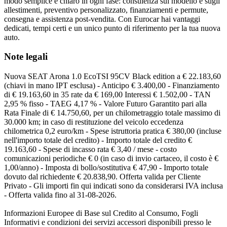
modo semplice e chiaro in ogni fase: consulenza sul modello e sugli
allestimenti, preventivo personalizzato, finanziamenti e permute,
consegna e assistenza post-vendita. Con Eurocar hai vantaggi
dedicati, tempi certi e un unico punto di riferimento per la tua nuova
auto.
Note legali
Nuova SEAT Arona 1.0 EcoTSI 95CV Black edition a € 22.183,60
(chiavi in mano IPT esclusa) - Anticipo € 3.400,00 - Finanziamento
di € 19.163,60 in 35 rate da € 169,00 Interessi € 1.502,00 - TAN
2,95 % fisso - TAEG 4,17 % - Valore Futuro Garantito pari alla
Rata Finale di € 14.750,60, per un chilometraggio totale massimo di
30.000 km; in caso di restituzione del veicolo eccedenza
chilometrica 0,2 euro/km - Spese istruttoria pratica € 380,00 (incluse
nell'importo totale del credito) - Importo totale del credito €
19.163,60 - Spese di incasso rata € 3,40 / mese - costo
comunicazioni periodiche € 0 (in caso di invio cartaceo, il costo è €
1,00/anno) - Imposta di bollo/sostitutiva € 47,90 - Importo totale
dovuto dal richiedente € 20.838,90. Offerta valida per Cliente
Privato - Gli importi fin qui indicati sono da considerarsi IVA inclusa
- Offerta valida fino al 31-08-2026.
Informazioni Europee di Base sul Credito al Consumo, Fogli
Informativi e condizioni dei servizi accessori disponibili presso le