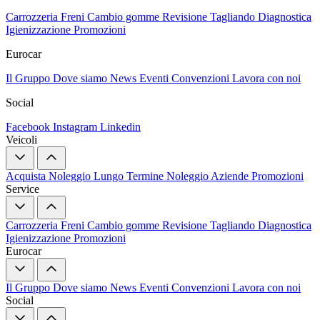
Carrozzeria
Freni
Cambio gomme
Revisione
Tagliando
Diagnostica
Igienizzazione
Promozioni
Eurocar
Il Gruppo
Dove siamo
News
Eventi
Convenzioni
Lavora con noi
Social
Facebook
Instagram
Linkedin
Veicoli
Acquista
Noleggio Lungo Termine
Noleggio Aziende
Promozioni
Service
Carrozzeria
Freni
Cambio gomme
Revisione
Tagliando
Diagnostica
Igienizzazione
Promozioni
Eurocar
Il Gruppo
Dove siamo
News
Eventi
Convenzioni
Lavora con noi
Social