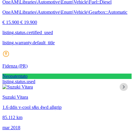
OneAM\Libraries\Automotive\Enum\Vehicle\Fuel::Diesel
OneAM\Libraries\Automotive\Enum\Vehicle\Gearbox::Automatic
€ 15.900
€ 19.900
listing.status.certified_used
listing.warranty.default_title
Fidenza
(PR)
Neopatentato
listing.status.used
Suzuki Vitara
1.6 ddis v-cool s&s 4wd allgrip
85.112 km
mar 2018