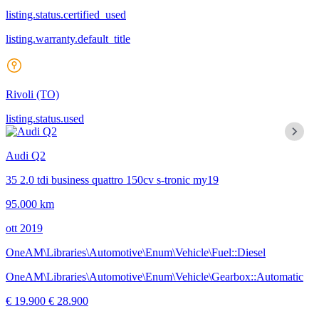
listing.status.certified_used
listing.warranty.default_title
Rivoli
(TO)
listing.status.used
Audi Q2
35 2.0 tdi business quattro 150cv s-tronic my19
95.000 km
ott 2019
OneAM\Libraries\Automotive\Enum\Vehicle\Fuel::Diesel
OneAM\Libraries\Automotive\Enum\Vehicle\Gearbox::Automatic
€ 19.900
€ 28.900