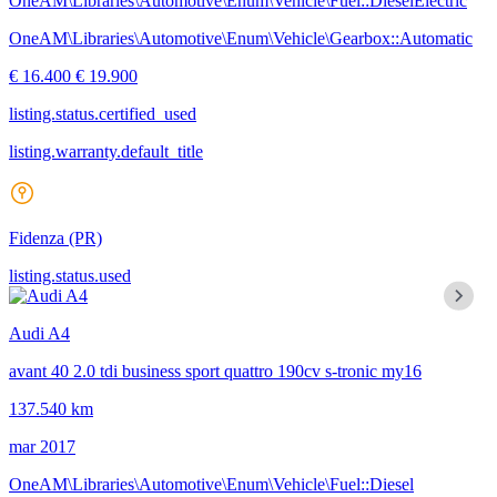
OneAM\Libraries\Automotive\Enum\Vehicle\Fuel::DieselElectric
OneAM\Libraries\Automotive\Enum\Vehicle\Gearbox::Automatic
€ 16.400
€ 19.900
listing.status.certified_used
listing.warranty.default_title
Fidenza
(PR)
listing.status.used
Audi A4
avant 40 2.0 tdi business sport quattro 190cv s-tronic my16
137.540 km
mar 2017
OneAM\Libraries\Automotive\Enum\Vehicle\Fuel::Diesel