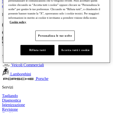
personalizzare le comunicazioni che ti vengono rivolte. Puoi accettare questi
Nuova Audi Q9: il vertice della gamma SUV Audi è pronto a
cookie cliccando su “Accetta tutti i cookie” oppure cliccare su “Personalizza le
conquistare la strada
scelte” per gestire le tue preferenze. Cliccando su “Rifiuta tutti”, o chiudendo il
presente banner tramite la “X”, opereranno solo i cookie tecnici. Per maggiori
Brand
informazioni in merito ai cookie ti invitiamo a prendere visione della nostra
Cookie policy
Volkswagen
Audi
Personalizza le tue scelte
SEAT
Rifiuta tutti
Accetta tutti i cookie
CUPRA
Skoda
Veicoli Commerciali
Lamborghini
Porsche
Servizi
Tagliando
Diagnostica
Igienizzazione
Revisione