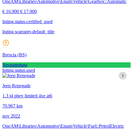
OneAM\Libraries\Automotive\Enum\Vehicle\Gearbox::Automatic
€ 16.900
€ 17.900
listing.status.certified_used
listing.warranty.default_title
Brescia
(BS)
Neopatentato
listing.status.used
Jeep Renegade
1.3 t4 phev limited 4xe at6
70.967 km
nov 2022
OneAM\Libraries\Automotive\Enum\Vehicle\Fuel::PetrolElectric