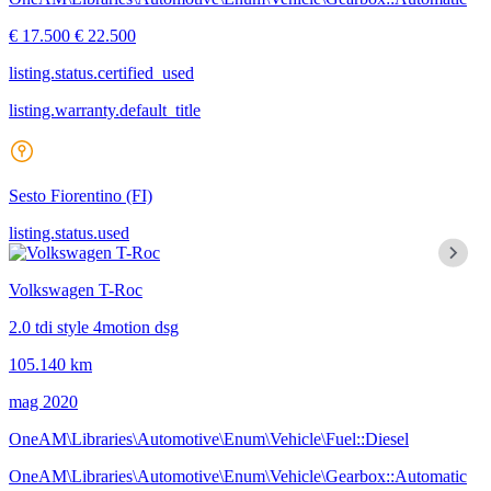
€ 17.500
€ 22.500
listing.status.certified_used
listing.warranty.default_title
Sesto Fiorentino
(FI)
listing.status.used
Volkswagen T-Roc
2.0 tdi style 4motion dsg
105.140 km
mag 2020
OneAM\Libraries\Automotive\Enum\Vehicle\Fuel::Diesel
OneAM\Libraries\Automotive\Enum\Vehicle\Gearbox::Automatic