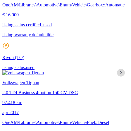
OneAM\Libraries\Automotive\Enum\Vehicle\Gearbox::Automatic
€ 16.900
listing.status.certified_used
listing.warranty.default_title
Rivoli
(TO)
listing.status.used
Volkswagen Tiguan
2.0 TDI Business 4motion 150 CV DSG
97.418 km
apr 2017
OneAM\Libraries\Automotive\Enum\Vehicle\Fuel::Diesel