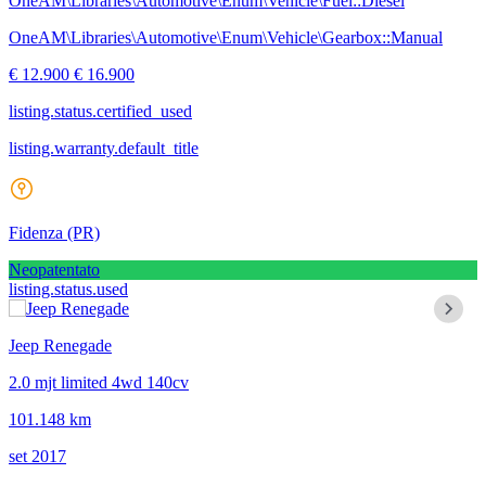
OneAM\Libraries\Automotive\Enum\Vehicle\Fuel::Diesel
OneAM\Libraries\Automotive\Enum\Vehicle\Gearbox::Manual
€ 12.900
€ 16.900
listing.status.certified_used
listing.warranty.default_title
Fidenza
(PR)
Neopatentato
listing.status.used
Jeep Renegade
2.0 mjt limited 4wd 140cv
101.148 km
set 2017