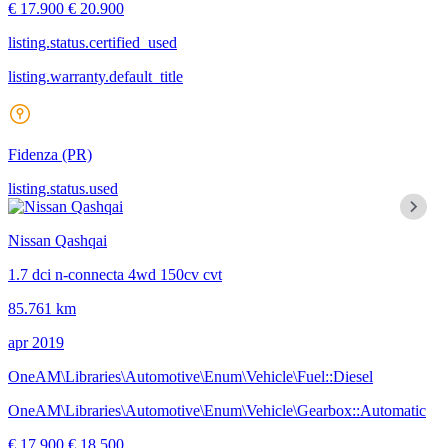
€ 17.900
€ 20.900
listing.status.certified_used
listing.warranty.default_title
Fidenza
(PR)
listing.status.used
Nissan Qashqai
1.7 dci n-connecta 4wd 150cv cvt
85.761 km
apr 2019
OneAM\Libraries\Automotive\Enum\Vehicle\Fuel::Diesel
OneAM\Libraries\Automotive\Enum\Vehicle\Gearbox::Automatic
€ 17.900
€ 18.500