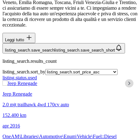
Veneto, Emilia Romagna, Toscana, Friuli Venezia-Giulia e Trentino,
ci assicuriamo di essere sempre vicini a te. Ci impegniamo a rendere
l'acquisto della tua auto un'esperienza piacevole e priva di stress, con
la certezza di ricevere un prodotto di alta qualità e un servizio clienti
eccezionale.
Leggi tutto
listing_search.save_search
listing_search.save_search_short
listing_search.results_count
listing_search.sort_by
listing.status.used
Jeep Renegade
2.0 mjt trailhawk 4wd 170cv auto
152.400 km
apr 2016
OneAM\Libraries\Automotive\Enum\Vehicle\Fuel::Diesel