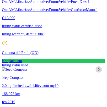
OneAM\Libraries\Automotive\Enum\Vehicle\Fuel::Diesel
OneAM\Libraries\Automotive\Enum\Vehicle\Gearbox::Manual
€ 13.900
listing.status.certified_used
listing.warranty.default_title
Gemona del Friuli
(UD)
Neopatentato
listing.status.used
Jeep Compass
2.0 mjt limited 4wd 140cv auto my19
166.973 km
feb 2019