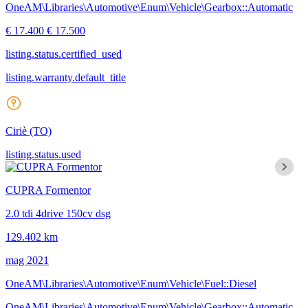
OneAM\Libraries\Automotive\Enum\Vehicle\Gearbox::Automatic
€ 17.400
€ 17.500
listing.status.certified_used
listing.warranty.default_title
Ciriè
(TO)
listing.status.used
CUPRA Formentor
2.0 tdi 4drive 150cv dsg
129.402 km
mag 2021
OneAM\Libraries\Automotive\Enum\Vehicle\Fuel::Diesel
OneAM\Libraries\Automotive\Enum\Vehicle\Gearbox::Automatic