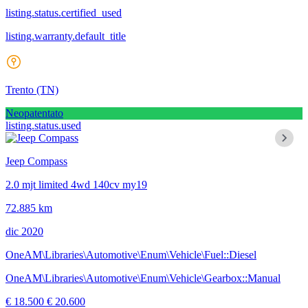
listing.status.certified_used
listing.warranty.default_title
Trento
(TN)
Neopatentato
listing.status.used
Jeep Compass
2.0 mjt limited 4wd 140cv my19
72.885 km
dic 2020
OneAM\Libraries\Automotive\Enum\Vehicle\Fuel::Diesel
OneAM\Libraries\Automotive\Enum\Vehicle\Gearbox::Manual
€ 18.500
€ 20.600