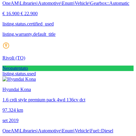
OneAM\Libraries\Automotive\Enum\Vehicle\Gearbox::Automatic
€ 16.900
€ 22.900
listing.status.certified_used
listing.warranty.default_title
Rivoli
(TO)
Neopatentato
listing.status.used
Hyundai Kona
1.6 crdi style premium pack 4wd 136cv dct
97.324 km
set 2019
OneAM\Libraries\Automotive\Enum\Vehicle\Fuel::Diesel