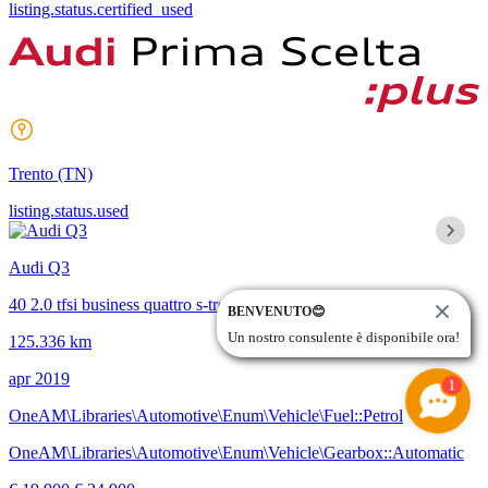
listing.status.certified_used
Trento
(TN)
listing.status.used
Audi Q3
40 2.0 tfsi business quattro s-tronic
BENVENUTO😊
Un nostro consulente è disponibile ora!
125.336 km
apr 2019
1
OneAM\Libraries\Automotive\Enum\Vehicle\Fuel::Petrol
OneAM\Libraries\Automotive\Enum\Vehicle\Gearbox::Automatic