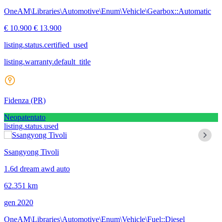
OneAM\Libraries\Automotive\Enum\Vehicle\Gearbox::Automatic
€ 10.900
€ 13.900
listing.status.certified_used
listing.warranty.default_title
Fidenza
(PR)
Neopatentato
listing.status.used
Ssangyong Tivoli
1.6d dream awd auto
62.351 km
gen 2020
OneAM\Libraries\Automotive\Enum\Vehicle\Fuel::Diesel