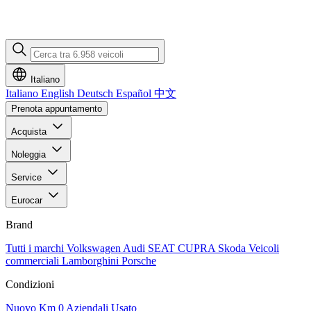
Italiano
Italiano
English
Deutsch
Español
中文
Prenota appuntamento
Acquista
Noleggia
Service
Eurocar
Brand
Tutti i marchi
Volkswagen
Audi
SEAT
CUPRA
Skoda
Veicoli
commerciali
Lamborghini
Porsche
Condizioni
Nuovo
Km 0
Aziendali
Usato