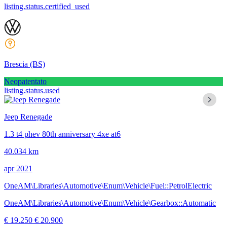
listing.status.certified_used
Brescia
(BS)
Neopatentato
listing.status.used
Jeep Renegade
1.3 t4 phev 80th anniversary 4xe at6
40.034 km
apr 2021
OneAM\Libraries\Automotive\Enum\Vehicle\Fuel::PetrolElectric
OneAM\Libraries\Automotive\Enum\Vehicle\Gearbox::Automatic
€ 19.250
€ 20.900