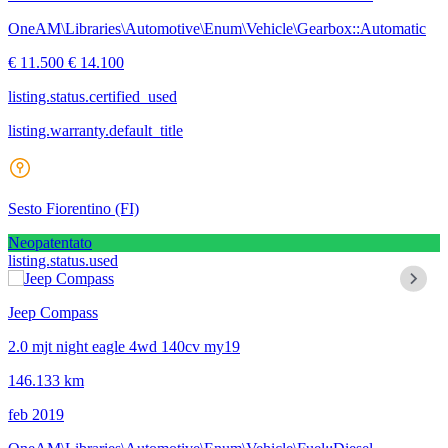
OneAM\Libraries\Automotive\Enum\Vehicle\Gearbox::Automatic
€ 11.500
€ 14.100
listing.status.certified_used
listing.warranty.default_title
Sesto Fiorentino
(FI)
Neopatentato
listing.status.used
Jeep Compass
2.0 mjt night eagle 4wd 140cv my19
146.133 km
feb 2019