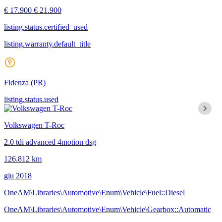
€ 17.900
€ 21.900
listing.status.certified_used
listing.warranty.default_title
Fidenza
(PR)
listing.status.used
Volkswagen T-Roc
2.0 tdi advanced 4motion dsg
126.812 km
giu 2018
OneAM\Libraries\Automotive\Enum\Vehicle\Fuel::Diesel
OneAM\Libraries\Automotive\Enum\Vehicle\Gearbox::Automatic