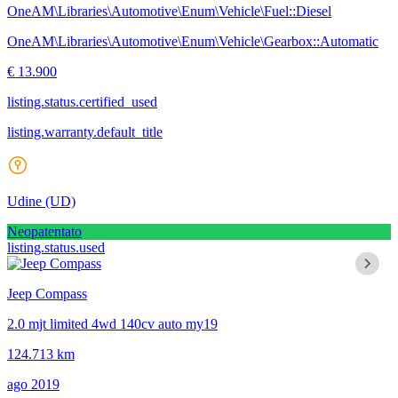
OneAM\Libraries\Automotive\Enum\Vehicle\Fuel::Diesel
OneAM\Libraries\Automotive\Enum\Vehicle\Gearbox::Automatic
€ 13.900
listing.status.certified_used
listing.warranty.default_title
Udine
(UD)
Neopatentato
listing.status.used
Jeep Compass
2.0 mjt limited 4wd 140cv auto my19
124.713 km
ago 2019