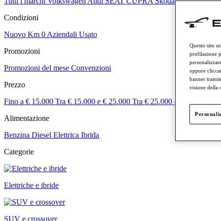
Tutti i marchi
Volkswagen
Audi
SEAT
CUPRA
Skoda
Veicoli comme
Condizioni
Nuovo
Km 0
Aziendali
Usato
Questo sito ut
Promozioni
profilazione p
personalizzare
Promozioni del mese
Convenzioni
oppure cliccar
banner tramit
Prezzo
visione della
Fino a € 15.000
Tra € 15.000 e € 25.000
Tra € 25.000 e € 50.000
Tra
Personaliz
Alimentazione
Benzina
Diesel
Elettrica
Ibrida
Categorie
Elettriche e ibride
SUV e crossover