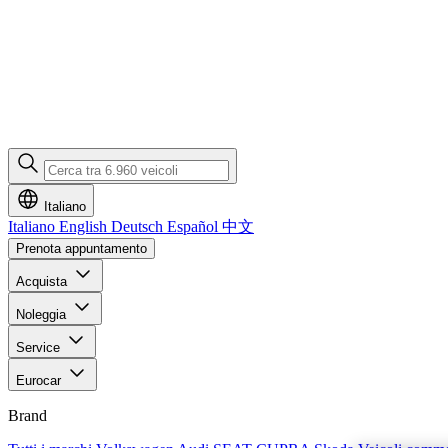
Italiano
Italiano
English
Deutsch
Español
中文
Prenota appuntamento
Acquista
Noleggia
Service
Eurocar
Brand