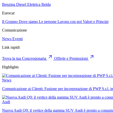
Benzina
Diesel
Elettrica
Ibrida
Eurocar
Il Gruppo
Dove siamo
Le persone
Lavora con noi
Valori e Principi
Comunicazione
News
Eventi
Link rapidi
Trova la tua Concessionaria
Offerte e Promozioni
Highlights
News
Comunicazione ai Clienti: Fusione per incorporazione di PWP S.r.l. i
Audi
Nuova Audi Q9: il vertice della gamma SUV Audi è pronto a conquist