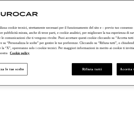
rciali
Lamborghini
Porsche
ilizza cookie tecnici, strettamente necessari per il funzionamento del sito e – previo tuo consenso
er pubblicità mirata, anche di terze parti, e cookie analitici, per migliorare la tua esperienza di n
 le comunicazioni che ti vengono rivolte. Puoi accettare questi cookie cliccando su “Accetta tutti
e su “Personalizza le scelte” per gestire le tue preferenze. Cliccando su “Rifiuta tutti”, o chiudend
e la “X”, opereranno solo i cookie tecnici. Per maggiori informazioni in merito ai cookie ti invit
 nostra
Cookie policy
 € 50.000 e € 75.000
Tra € 75.000 e € 100.000
Più di € 100.000
za le tue scelte
Rifiuta tutti
Accetta t