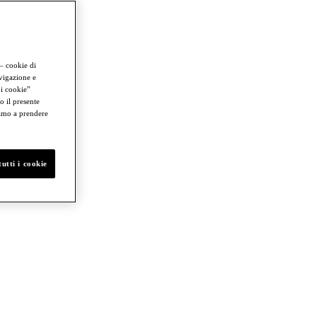
 – cookie di
avigazione e
 i cookie”
o il presente
iamo a prendere
utti i cookie