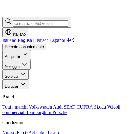
Italiano
Italiano
English
Deutsch
Español
中文
Prenota appuntamento
Acquista
Noleggia
Service
Eurocar
Brand
Tutti i marchi
Volkswagen
Audi
SEAT
CUPRA
Skoda
Veicoli
commerciali
Lamborghini
Porsche
Condizioni
Nuovo
Km 0
Aziendali
Usato