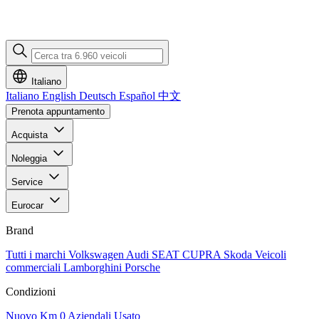
Italiano
Italiano
English
Deutsch
Español
中文
Prenota appuntamento
Acquista
Noleggia
Service
Eurocar
Brand
Tutti i marchi
Volkswagen
Audi
SEAT
CUPRA
Skoda
Veicoli
commerciali
Lamborghini
Porsche
Condizioni
Nuovo
Km 0
Aziendali
Usato