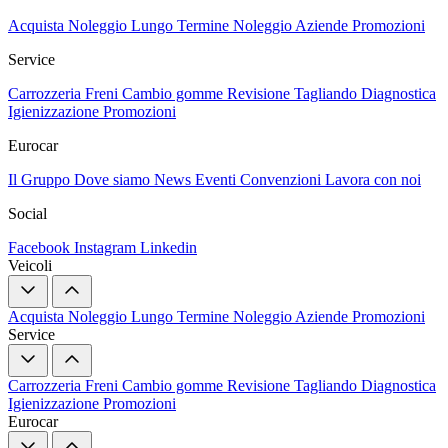
Acquista
Noleggio Lungo Termine
Noleggio Aziende
Promozioni
Service
Carrozzeria
Freni
Cambio gomme
Revisione
Tagliando
Diagnostica
Igienizzazione
Promozioni
Eurocar
Il Gruppo
Dove siamo
News
Eventi
Convenzioni
Lavora con noi
Social
Facebook
Instagram
Linkedin
Veicoli
Acquista
Noleggio Lungo Termine
Noleggio Aziende
Promozioni
Service
Carrozzeria
Freni
Cambio gomme
Revisione
Tagliando
Diagnostica
Igienizzazione
Promozioni
Eurocar