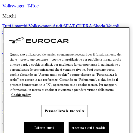
Volkswagen T-Roc
Marchi
Tutti i marchi
Volkswagen
Audi
SEAT
CUPRA
Skoda
Veicoli
commerciali
Porsche
Privati
Noleggio Lungo Termine
Questo sito utilizza cookie tecnici, strettamente necessari per il funzionamento del
sito e – previo tuo consenso – cookie di profilazione per pubblicità mirata, anche
Aziende
di terze parti, e cookie analitici, per migliorare la tua esperienza di navigazione e
personalizzare le comunicazioni che ti vengono rivolte. Puoi accettare questi
Noleggio per Aziende
cookie cliccando su “Accetta tutti i cookie” oppure cliccare su “Personalizza le
scelte” per gestire le tue preferenze. Cliccando su “Rifiuta tutti”, o chiudendo il
Caratteristiche e vantaggi del noleggio
presente banner tramite la “X”, opereranno solo i cookie tecnici. Per maggiori
informazioni in merito ai cookie ti invitiamo a prendere visione della nostra
Scopri di più
Cookie policy
Canone mensile
Personalizza le tue scelte
Fino a € 300
Tra € 300 e € 500
Tra € 500 e € 700
Più di € 700
Alimentazione
Rifiuta tutti
Accetta tutti i cookie
Benzina
Diesel
Elettrica
Ibrida