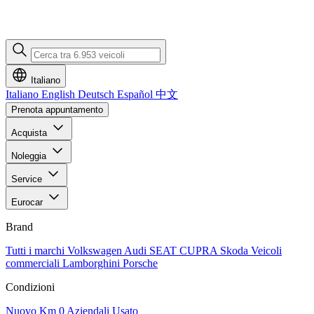
Italiano
Italiano
English
Deutsch
Español
中文
Prenota appuntamento
Acquista
Noleggia
Service
Eurocar
Brand
Tutti i marchi
Volkswagen
Audi
SEAT
CUPRA
Skoda
Veicoli
commerciali
Lamborghini
Porsche
Condizioni
Nuovo
Km 0
Aziendali
Usato