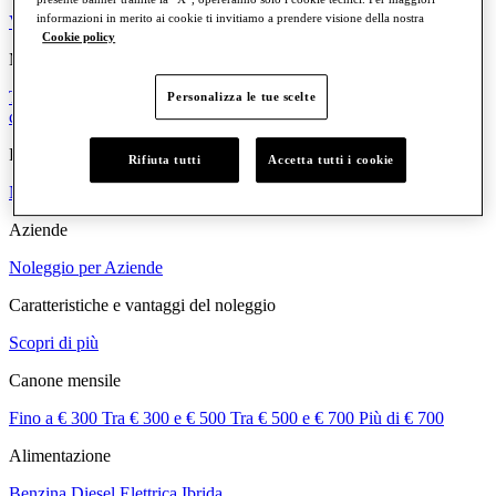
informazioni in merito ai cookie ti invitiamo a prendere visione della nostra
Volkswagen ID. Cross
Cookie policy
Marchi
Tutti i marchi
Volkswagen
Audi
SEAT
CUPRA
Skoda
Veicoli
Personalizza le tue scelte
commerciali
Porsche
Privati
Rifiuta tutti
Accetta tutti i cookie
Noleggio Lungo Termine
Aziende
Noleggio per Aziende
Caratteristiche e vantaggi del noleggio
Scopri di più
Canone mensile
Fino a € 300
Tra € 300 e € 500
Tra € 500 e € 700
Più di € 700
Alimentazione
Benzina
Diesel
Elettrica
Ibrida