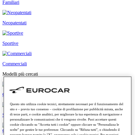
Familiari
Neopatentati
Sportive
Commerciali
Modelli più cercati
CUPRA Formentor
Questo sito utilizza cookie tecnici, strettamente necessari per il funzionamento del
sito e – previo tuo consenso – cookie di profilazione per pubblicità mirata, anche
Skoda Fabia
di terze parti, e cookie analitici, per migliorare la tua esperienza di navigazione e
personalizzare le comunicazioni che ti vengono rivolte. Puoi accettare questi
cookie cliccando su “Accetta tutti i cookie” oppure cliccare su “Personalizza le
scelte” per gestire le tue preferenze. Cliccando su “Rifiuta tutti”, o chiudendo il
presente banner tramite la “X”, opereranno solo i cookie tecnici. Per maggiori