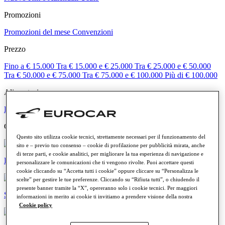
Promozioni
Promozioni del mese
Convenzioni
Prezzo
Fino a € 15.000
Tra € 15.000 e € 25.000
Tra € 25.000 e € 50.000
Tra € 50.000 e € 75.000
Tra € 75.000 e € 100.000
Più di € 100.000
Alimentazione
Benzina
Diesel
Elettrica
Ibrida
Categorie
Questo sito utilizza cookie tecnici, strettamente necessari per il funzionamento del
sito e – previo tuo consenso – cookie di profilazione per pubblicità mirata, anche
di terze parti, e cookie analitici, per migliorare la tua esperienza di navigazione e
Elettriche e ibride
personalizzare le comunicazioni che ti vengono rivolte. Puoi accettare questi
cookie cliccando su “Accetta tutti i cookie” oppure cliccare su “Personalizza le
scelte” per gestire le tue preferenze. Cliccando su “Rifiuta tutti”, o chiudendo il
presente banner tramite la “X”, opereranno solo i cookie tecnici. Per maggiori
SUV e crossover
informazioni in merito ai cookie ti invitiamo a prendere visione della nostra
Cookie policy