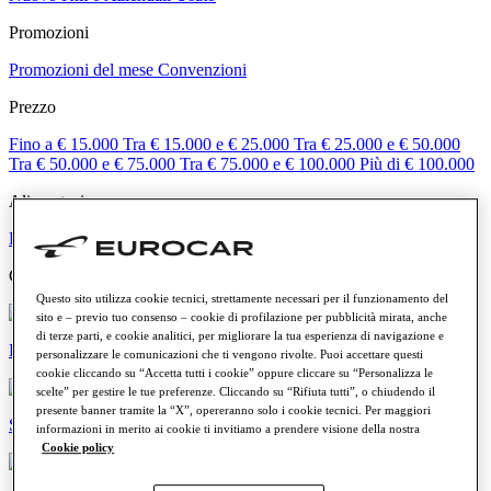
Promozioni
Promozioni del mese
Convenzioni
Prezzo
Fino a € 15.000
Tra € 15.000 e € 25.000
Tra € 25.000 e € 50.000
Tra € 50.000 e € 75.000
Tra € 75.000 e € 100.000
Più di € 100.000
Alimentazione
Benzina
Diesel
Elettrica
Ibrida
Categorie
Questo sito utilizza cookie tecnici, strettamente necessari per il funzionamento del
sito e – previo tuo consenso – cookie di profilazione per pubblicità mirata, anche
di terze parti, e cookie analitici, per migliorare la tua esperienza di navigazione e
Elettriche e ibride
personalizzare le comunicazioni che ti vengono rivolte. Puoi accettare questi
cookie cliccando su “Accetta tutti i cookie” oppure cliccare su “Personalizza le
scelte” per gestire le tue preferenze. Cliccando su “Rifiuta tutti”, o chiudendo il
presente banner tramite la “X”, opereranno solo i cookie tecnici. Per maggiori
SUV e crossover
informazioni in merito ai cookie ti invitiamo a prendere visione della nostra
Cookie policy