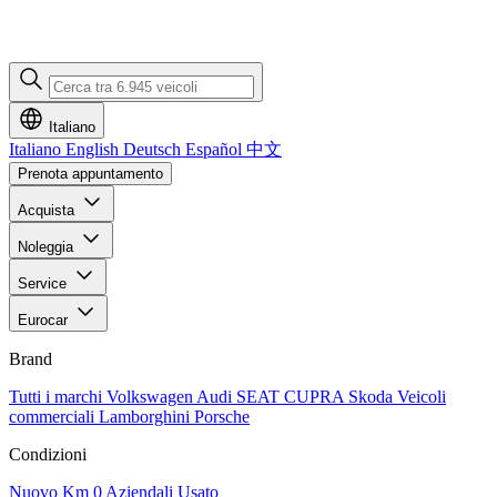
Italiano
Italiano
English
Deutsch
Español
中文
Prenota appuntamento
Acquista
Noleggia
Service
Eurocar
Brand
Tutti i marchi
Volkswagen
Audi
SEAT
CUPRA
Skoda
Veicoli
commerciali
Lamborghini
Porsche
Condizioni
Nuovo
Km 0
Aziendali
Usato