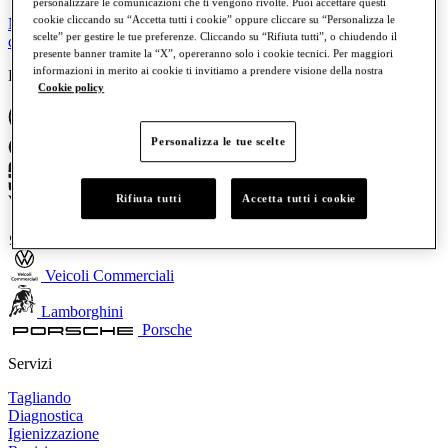
personalizzare le comunicazioni che ti vengono rivolte. Puoi accettare questi
cookie cliccando su “Accetta tutti i cookie” oppure cliccare su “Personalizza le
Nuova Audi Q9: il vertice della gamma SUV Audi è pronto a
scelte” per gestire le tue preferenze. Cliccando su “Rifiuta tutti”, o chiudendo il
conquistare la strada
presente banner tramite la “X”, opereranno solo i cookie tecnici. Per maggiori
informazioni in merito ai cookie ti invitiamo a prendere visione della nostra
Brand
Cookie policy
Volkswagen
Personalizza le tue scelte
Audi
SEAT
Rifiuta tutti
Accetta tutti i cookie
CUPRA
Skoda
Veicoli Commerciali
Lamborghini
Porsche
Servizi
Tagliando
Diagnostica
Igienizzazione