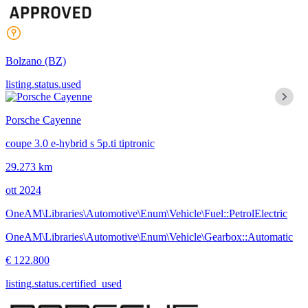
Bolzano
(BZ)
listing.status.used
Porsche Cayenne
coupe 3.0 e-hybrid s 5p.ti tiptronic
29.273 km
ott 2024
OneAM\Libraries\Automotive\Enum\Vehicle\Fuel::PetrolElectric
OneAM\Libraries\Automotive\Enum\Vehicle\Gearbox::Automatic
€ 122.800
listing.status.certified_used