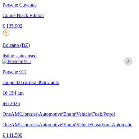
Porsche Cayenne
Coupé Black Edition
€ 135.902
Bolzano
(BZ)
listing.status.used
Porsche 911
coupe 3.0 carrera 394cv auto
16.154 km
feb 2025
OneAM\Libraries\Automotive\Enum\Vehicle\Fuel::Petrol
OneAM\Libraries\Automotive\Enum\Vehicle\Gearbox::Automatic
€ 141.500