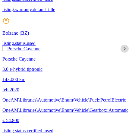
listing.warranty.default_title
Bolzano
(BZ)
listing.status.used
Porsche Cayenne
3.0 e-hybrid tiptronic
143.000 km
feb 2020
OneAM\Libraries\Automotive\Enum\Vehicle\Fuel::PetrolElectric
OneAM\Libraries\Automotive\Enum\Vehicle\Gearbox::Automatic
€ 54.800
listing.status.certified_used