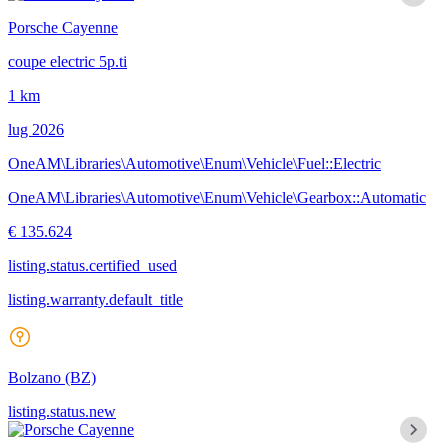
Porsche Cayenne
coupe electric 5p.ti
1 km
lug 2026
OneAM\Libraries\Automotive\Enum\Vehicle\Fuel::Electric
OneAM\Libraries\Automotive\Enum\Vehicle\Gearbox::Automatic
€ 135.624
listing.status.certified_used
listing.warranty.default_title
Bolzano
(BZ)
listing.status.new