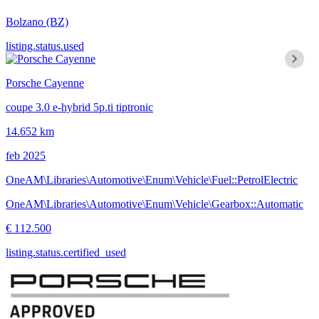
Bolzano
(BZ)
listing.status.used
Porsche Cayenne
coupe 3.0 e-hybrid 5p.ti tiptronic
14.652 km
feb 2025
OneAM\Libraries\Automotive\Enum\Vehicle\Fuel::PetrolElectric
OneAM\Libraries\Automotive\Enum\Vehicle\Gearbox::Automatic
€ 112.500
listing.status.certified_used