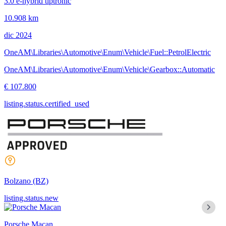
3.0 e-hybrid tiptronic
10.908 km
dic 2024
OneAM\Libraries\Automotive\Enum\Vehicle\Fuel::PetrolElectric
OneAM\Libraries\Automotive\Enum\Vehicle\Gearbox::Automatic
€ 107.800
listing.status.certified_used
Bolzano
(BZ)
listing.status.new
Porsche Macan