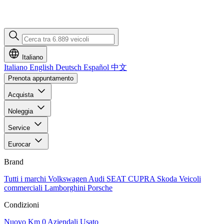
Italiano
Italiano
English
Deutsch
Español
中文
Prenota appuntamento
Acquista
Noleggia
Service
Eurocar
Brand
Tutti i marchi
Volkswagen
Audi
SEAT
CUPRA
Skoda
Veicoli
commerciali
Lamborghini
Porsche
Condizioni
Nuovo
Km 0
Aziendali
Usato