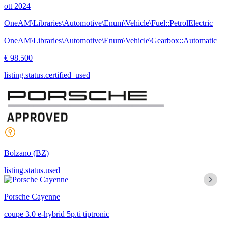
ott 2024
OneAM\Libraries\Automotive\Enum\Vehicle\Fuel::PetrolElectric
OneAM\Libraries\Automotive\Enum\Vehicle\Gearbox::Automatic
€ 98.500
listing.status.certified_used
Bolzano
(BZ)
listing.status.used
Porsche Cayenne
coupe 3.0 e-hybrid 5p.ti tiptronic