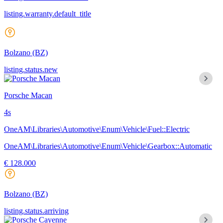
listing.warranty.default_title
Bolzano
(BZ)
listing.status.new
Porsche Macan
4s
OneAM\Libraries\Automotive\Enum\Vehicle\Fuel::Electric
OneAM\Libraries\Automotive\Enum\Vehicle\Gearbox::Automatic
€ 128.000
Bolzano
(BZ)
listing.status.arriving