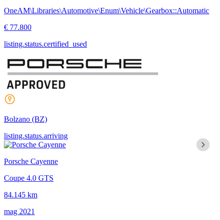
OneAM\Libraries\Automotive\Enum\Vehicle\Gearbox::Automatic
€ 77.800
listing.status.certified_used
Bolzano
(BZ)
listing.status.arriving
Porsche Cayenne
Coupe 4.0 GTS
84.145 km
mag 2021