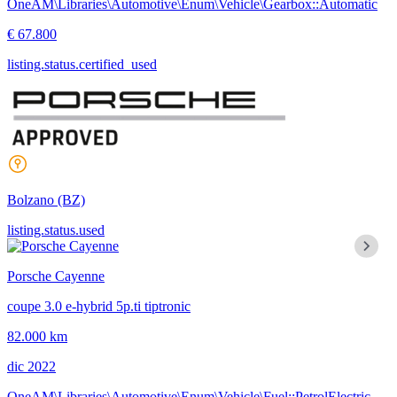
OneAM\Libraries\Automotive\Enum\Vehicle\Gearbox::Automatic
€ 67.800
listing.status.certified_used
Bolzano
(BZ)
listing.status.used
Porsche Cayenne
coupe 3.0 e-hybrid 5p.ti tiptronic
82.000 km
dic 2022
OneAM\Libraries\Automotive\Enum\Vehicle\Fuel::PetrolElectric