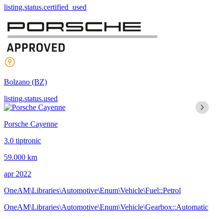
listing.status.certified_used
Bolzano
(BZ)
listing.status.used
Porsche Cayenne
3.0 tiptronic
59.000 km
apr 2022
OneAM\Libraries\Automotive\Enum\Vehicle\Fuel::Petrol
OneAM\Libraries\Automotive\Enum\Vehicle\Gearbox::Automatic