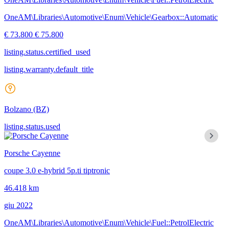
OneAM\Libraries\Automotive\Enum\Vehicle\Gearbox::Automatic
€ 73.800
€ 75.800
listing.status.certified_used
listing.warranty.default_title
Bolzano
(BZ)
listing.status.used
Porsche Cayenne
coupe 3.0 e-hybrid 5p.ti tiptronic
46.418 km
giu 2022
OneAM\Libraries\Automotive\Enum\Vehicle\Fuel::PetrolElectric