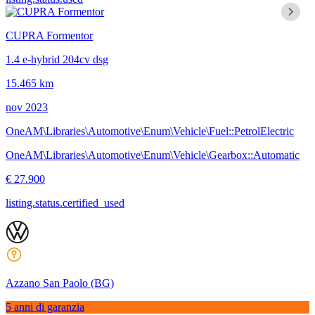
CUPRA Formentor
1.4 e-hybrid 204cv dsg
15.465 km
nov 2023
OneAM\Libraries\Automotive\Enum\Vehicle\Fuel::PetrolElectric
OneAM\Libraries\Automotive\Enum\Vehicle\Gearbox::Automatic
€ 27.900
listing.status.certified_used
Azzano San Paolo
(BG)
5 anni di garanzia