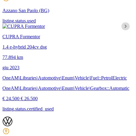
Azzano San Paolo
(BG)
listing.status.used
CUPRA Formentor
1.4 e-hybrid 204cv dsg
77.894 km
giu 2023
OneAM\Libraries\Automotive\Enum\Vehicle\Fuel::PetrolElectric
OneAM\Libraries\Automotive\Enum\Vehicle\Gearbox::Automatic
€ 24.500
€ 26.500
listing.status.certified_used