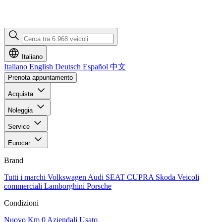
Italiano
Italiano
English
Deutsch
Español
中文
Prenota appuntamento
Acquista
Noleggia
Service
Eurocar
Brand
Tutti i marchi
Volkswagen
Audi
SEAT
CUPRA
Skoda
Veicoli
commerciali
Lamborghini
Porsche
Condizioni
Nuovo
Km 0
Aziendali
Usato