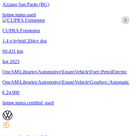
Azzano San Paolo
(BG)
listing.status.used
CUPRA Formentor
1.4 e-hybrid 204cv dsg
69.431 km
lug 2023
OneAM\Libraries\Automotive\Enum\Vehicle\Fuel::PetrolElectric
OneAM\Libraries\Automotive\Enum\Vehicle\Gearbox::Automatic
€ 24.900
listing.status.certified_used