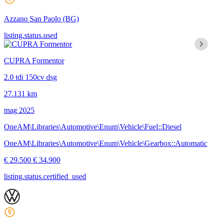
Azzano San Paolo
(BG)
listing.status.used
CUPRA Formentor
2.0 tdi 150cv dsg
27.131 km
mag 2025
OneAM\Libraries\Automotive\Enum\Vehicle\Fuel::Diesel
OneAM\Libraries\Automotive\Enum\Vehicle\Gearbox::Automatic
€ 29.500
€ 34.900
listing.status.certified_used