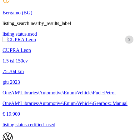
Bergamo
(BG)
listing_search.nearby_results_label
listing.status.used
CUPRA Leon
1.5 tsi 150cv
75.704 km
giu 2023
OneAM\Libraries\Automotive\Enum\Vehicle\Fuel::Petrol
OneAM\Libraries\Automotive\Enum\Vehicle\Gearbox::Manual
€ 19.900
listing.status.certified_used