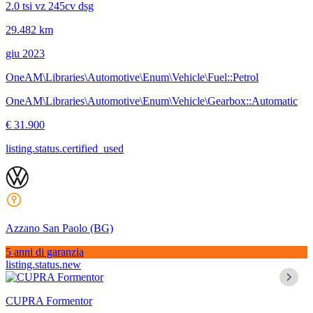
2.0 tsi vz 245cv dsg
29.482 km
giu 2023
OneAM\Libraries\Automotive\Enum\Vehicle\Fuel::Petrol
OneAM\Libraries\Automotive\Enum\Vehicle\Gearbox::Automatic
€ 31.900
listing.status.certified_used
Azzano San Paolo
(BG)
5 anni di garanzia
listing.status.new
CUPRA Formentor