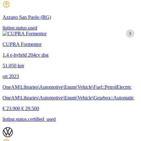
Azzano San Paolo
(BG)
listing.status.used
CUPRA Formentor
1.4 e-hybrid 204cv dsg
51.050 km
ott 2023
OneAM\Libraries\Automotive\Enum\Vehicle\Fuel::PetrolElectric
OneAM\Libraries\Automotive\Enum\Vehicle\Gearbox::Automatic
€ 23.900
€ 29.500
listing.status.certified_used