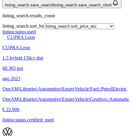
listing_search.save_search
listing_search.save_search_short
listing_search.results_count
listing_search.sort_by
listing.status.used
CUPRA Leon
1.5 hybrid 150cv dsg
60.365 km
ago 2023
OneAM\Libraries\Automotive\Enum\Vehicle\Fuel::PetrolElectric
OneAM\Libraries\Automotive\Enum\Vehicle\Gearbox::Automatic
€ 22.900
listing.status.certified_used