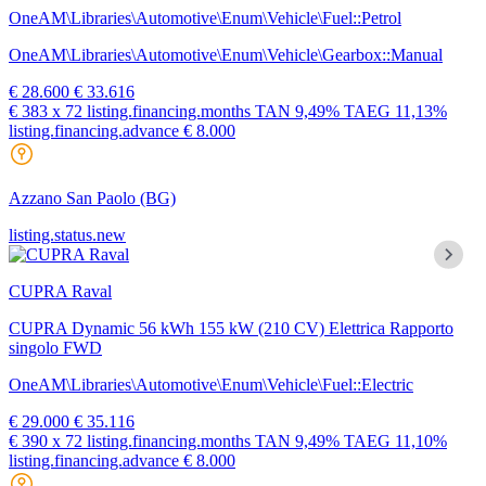
OneAM\Libraries\Automotive\Enum\Vehicle\Fuel::Petrol
OneAM\Libraries\Automotive\Enum\Vehicle\Gearbox::Manual
€ 28.600
€ 33.616
€ 383
x 72 listing.financing.months
TAN
9,49%
TAEG
11,13%
listing.financing.advance € 8.000
Azzano San Paolo
(BG)
listing.status.new
CUPRA Raval
CUPRA Dynamic 56 kWh 155 kW (210 CV) Elettrica Rapporto
singolo FWD
OneAM\Libraries\Automotive\Enum\Vehicle\Fuel::Electric
€ 29.000
€ 35.116
€ 390
x 72 listing.financing.months
TAN
9,49%
TAEG
11,10%
listing.financing.advance € 8.000