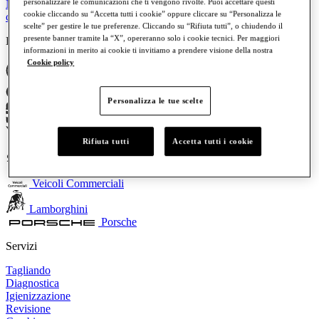
personalizzare le comunicazioni che ti vengono rivolte. Puoi accettare questi
Nuova Audi Q9: il vertice della gamma SUV Audi è pronto a
cookie cliccando su “Accetta tutti i cookie” oppure cliccare su “Personalizza le
conquistare la strada
scelte” per gestire le tue preferenze. Cliccando su “Rifiuta tutti”, o chiudendo il
presente banner tramite la “X”, opereranno solo i cookie tecnici. Per maggiori
Brand
informazioni in merito ai cookie ti invitiamo a prendere visione della nostra
Cookie policy
Volkswagen
Audi
Personalizza le tue scelte
SEAT
Rifiuta tutti
Accetta tutti i cookie
CUPRA
Skoda
Veicoli Commerciali
Lamborghini
Porsche
Servizi
Tagliando
Diagnostica
Igienizzazione
Revisione