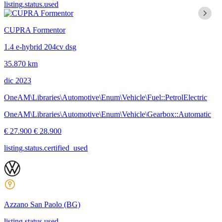
listing.status.used
CUPRA Formentor
1.4 e-hybrid 204cv dsg
35.870 km
dic 2023
OneAM\Libraries\Automotive\Enum\Vehicle\Fuel::PetrolElectric
OneAM\Libraries\Automotive\Enum\Vehicle\Gearbox::Automatic
€ 27.900
€ 28.900
listing.status.certified_used
Azzano San Paolo
(BG)
listing.status.used