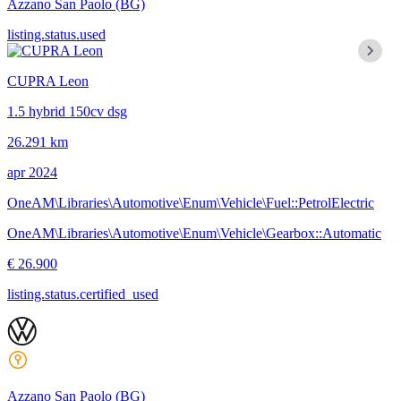
Azzano San Paolo
(BG)
listing.status.used
CUPRA Leon
1.5 hybrid 150cv dsg
26.291 km
apr 2024
OneAM\Libraries\Automotive\Enum\Vehicle\Fuel::PetrolElectric
OneAM\Libraries\Automotive\Enum\Vehicle\Gearbox::Automatic
€ 26.900
listing.status.certified_used
Azzano San Paolo
(BG)