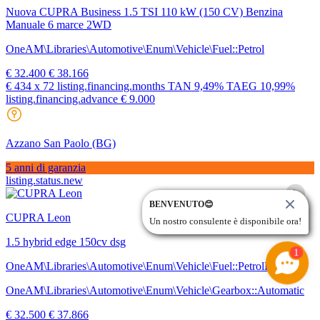
Nuova CUPRA Business 1.5 TSI 110 kW (150 CV) Benzina
Manuale 6 marce 2WD
OneAM\Libraries\Automotive\Enum\Vehicle\Fuel::Petrol
€ 32.400
€ 38.166
€ 434
x 72 listing.financing.months
TAN
9,49%
TAEG
10,99%
listing.financing.advance € 9.000
Azzano San Paolo
(BG)
5 anni di garanzia
listing.status.new
BENVENUTO😊
CUPRA Leon
Un nostro consulente è disponibile ora!
1.5 hybrid edge 150cv dsg
1
OneAM\Libraries\Automotive\Enum\Vehicle\Fuel::PetrolElectric
OneAM\Libraries\Automotive\Enum\Vehicle\Gearbox::Automatic
€ 32.500
€ 37.866