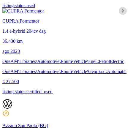
listing.status.used
CUPRA Formentor
1.4 e-hybrid 204cv dsg
36.430 km
ago 2023
OneAM\Libraries\Automotive\Enum\Vehicle\Fuel::PetrolElectric
OneAM\Libraries\Automotive\Enum\Vehicle\Gearbox::Automatic
€ 27.500
listing.status.certified_used
Azzano San Paolo
(BG)