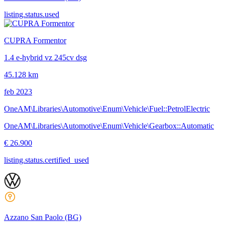
listing.status.used
CUPRA Formentor
1.4 e-hybrid vz 245cv dsg
45.128 km
feb 2023
OneAM\Libraries\Automotive\Enum\Vehicle\Fuel::PetrolElectric
OneAM\Libraries\Automotive\Enum\Vehicle\Gearbox::Automatic
€ 26.900
listing.status.certified_used
Azzano San Paolo
(BG)