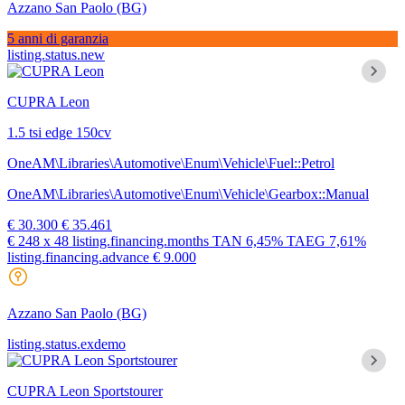
Azzano San Paolo
(BG)
5 anni di garanzia
listing.status.new
CUPRA Leon
1.5 tsi edge 150cv
OneAM\Libraries\Automotive\Enum\Vehicle\Fuel::Petrol
OneAM\Libraries\Automotive\Enum\Vehicle\Gearbox::Manual
€ 30.300
€ 35.461
€ 248
x 48 listing.financing.months
TAN
6,45%
TAEG
7,61%
listing.financing.advance € 9.000
Azzano San Paolo
(BG)
listing.status.exdemo
CUPRA Leon Sportstourer