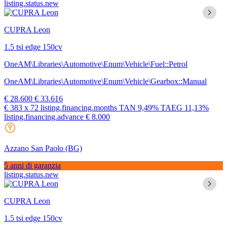
listing.status.new
CUPRA Leon
1.5 tsi edge 150cv
OneAM\Libraries\Automotive\Enum\Vehicle\Fuel::Petrol
OneAM\Libraries\Automotive\Enum\Vehicle\Gearbox::Manual
€ 28.600
€ 33.616
€ 383
x 72 listing.financing.months
TAN
9,49%
TAEG
11,13%
listing.financing.advance € 8.000
Azzano San Paolo
(BG)
5 anni di garanzia
listing.status.new
CUPRA Leon
1.5 tsi edge 150cv