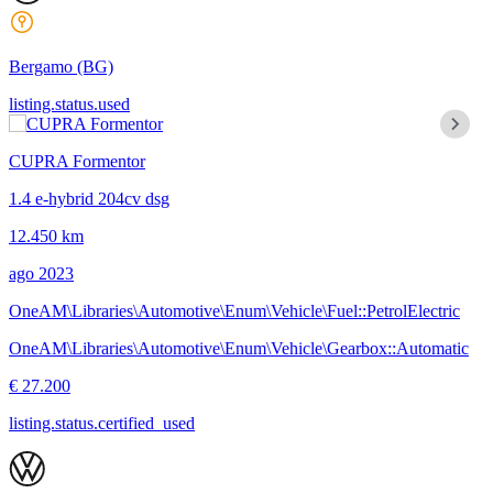
Bergamo
(BG)
listing.status.used
CUPRA Formentor
1.4 e-hybrid 204cv dsg
12.450 km
ago 2023
OneAM\Libraries\Automotive\Enum\Vehicle\Fuel::PetrolElectric
OneAM\Libraries\Automotive\Enum\Vehicle\Gearbox::Automatic
€ 27.200
listing.status.certified_used