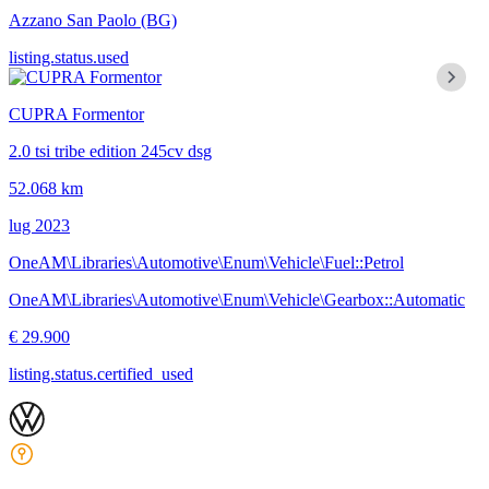
Azzano San Paolo
(BG)
listing.status.used
CUPRA Formentor
2.0 tsi tribe edition 245cv dsg
52.068 km
lug 2023
OneAM\Libraries\Automotive\Enum\Vehicle\Fuel::Petrol
OneAM\Libraries\Automotive\Enum\Vehicle\Gearbox::Automatic
€ 29.900
listing.status.certified_used