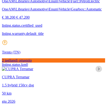
OneAM\Libraries\Automotive\Enum\Vehicle\Fuel::PetrolElectric
OneAM\Libraries\Automotive\Enum\Vehicle\Gearbox::Automatic
€ 38.200
€ 47.200
listing.status.certified_used
listing.warranty.default_title
Trento
(TN)
2 tagliandi omaggio
listing.status.km0
CUPRA Terramar
1.5 hybrid 150cv dsg
50 km
giu 2026