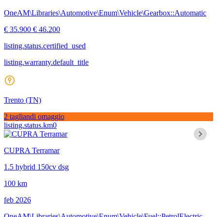
OneAM\Libraries\Automotive\Enum\Vehicle\Gearbox::Automatic
€ 35.900
€ 46.200
listing.status.certified_used
listing.warranty.default_title
Trento
(TN)
2 tagliandi omaggio
listing.status.km0
CUPRA Terramar
1.5 hybrid 150cv dsg
100 km
feb 2026
OneAM\Libraries\Automotive\Enum\Vehicle\Fuel::PetrolElectric