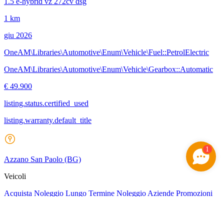
1.5 e-hybrid vz 272cv dsg
1 km
giu 2026
OneAM\Libraries\Automotive\Enum\Vehicle\Fuel::PetrolElectric
OneAM\Libraries\Automotive\Enum\Vehicle\Gearbox::Automatic
€ 49.900
listing.status.certified_used
listing.warranty.default_title
1
Azzano San Paolo
(BG)
Veicoli
Acquista
Noleggio Lungo Termine
Noleggio Aziende
Promozioni
Service