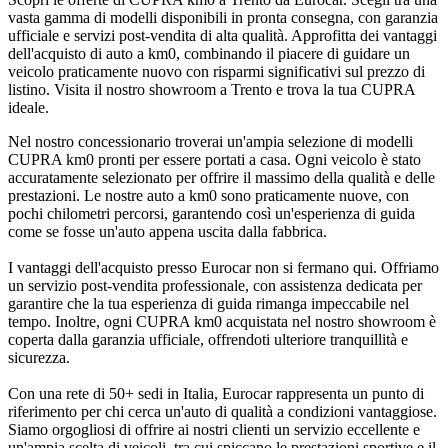
vasta gamma di modelli disponibili in pronta consegna, con garanzia
ufficiale e servizi post-vendita di alta qualità. Approfitta dei vantaggi
dell'acquisto di auto a km0, combinando il piacere di guidare un
veicolo praticamente nuovo con risparmi significativi sul prezzo di
listino. Visita il nostro showroom a Trento e trova la tua CUPRA
ideale.
Nel nostro concessionario troverai un'ampia selezione di modelli
CUPRA km0 pronti per essere portati a casa. Ogni veicolo è stato
accuratamente selezionato per offrire il massimo della qualità e delle
prestazioni. Le nostre auto a km0 sono praticamente nuove, con
pochi chilometri percorsi, garantendo così un'esperienza di guida
come se fosse un'auto appena uscita dalla fabbrica.
I vantaggi dell'acquisto presso Eurocar non si fermano qui. Offriamo
un servizio post-vendita professionale, con assistenza dedicata per
garantire che la tua esperienza di guida rimanga impeccabile nel
tempo. Inoltre, ogni CUPRA km0 acquistata nel nostro showroom è
coperta dalla garanzia ufficiale, offrendoti ulteriore tranquillità e
sicurezza.
Con una rete di 50+ sedi in Italia, Eurocar rappresenta un punto di
riferimento per chi cerca un'auto di qualità a condizioni vantaggiose.
Siamo orgogliosi di offrire ai nostri clienti un servizio eccellente e
un'ampia scelta di veicoli, tra cui spiccano le prestazioni sportive e il