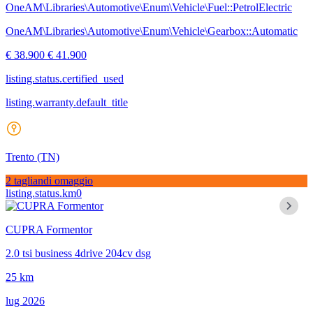
OneAM\Libraries\Automotive\Enum\Vehicle\Fuel::PetrolElectric
OneAM\Libraries\Automotive\Enum\Vehicle\Gearbox::Automatic
€ 38.900
€ 41.900
listing.status.certified_used
listing.warranty.default_title
Trento
(TN)
2 tagliandi omaggio
listing.status.km0
CUPRA Formentor
2.0 tsi business 4drive 204cv dsg
25 km
lug 2026