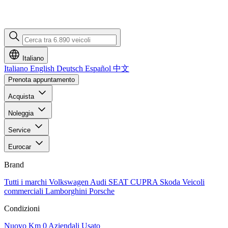
Italiano
Italiano
English
Deutsch
Español
中文
Prenota appuntamento
Acquista
Noleggia
Service
Eurocar
Brand
Tutti i marchi
Volkswagen
Audi
SEAT
CUPRA
Skoda
Veicoli
commerciali
Lamborghini
Porsche
Condizioni
Nuovo
Km 0
Aziendali
Usato