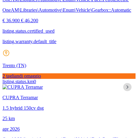
OneAM\Libraries\Automotive\Enum\Vehicle\Gearbox::Automatic
€ 36.900
€ 46.200
listing.status.certified_used
listing.warranty.default_title
Trento
(TN)
2 tagliandi omaggio
listing.status.km0
CUPRA Terramar
1.5 hybrid 150cv dsg
25 km
apr 2026