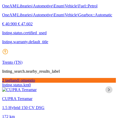
OneAM\Libraries\Automotive\Enum\Vehicle\Fuel::Petrol
OneAM\Libraries\Automotive\Enum\Vehicle\Gearbox::Automatic
€ 40.900
€ 47.602
listing.status.certified_used
listing.warranty.default_title
Trento
(TN)
listing_search.nearby_results_label
2 tagliandi omaggio
listing.status.km0
CUPRA Terramar
1.5 Hybrid 150 CV DSG
172 km