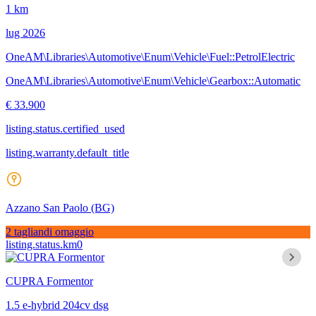
1 km
lug 2026
OneAM\Libraries\Automotive\Enum\Vehicle\Fuel::PetrolElectric
OneAM\Libraries\Automotive\Enum\Vehicle\Gearbox::Automatic
€ 33.900
listing.status.certified_used
listing.warranty.default_title
Azzano San Paolo
(BG)
2 tagliandi omaggio
listing.status.km0
CUPRA Formentor
1.5 e-hybrid 204cv dsg