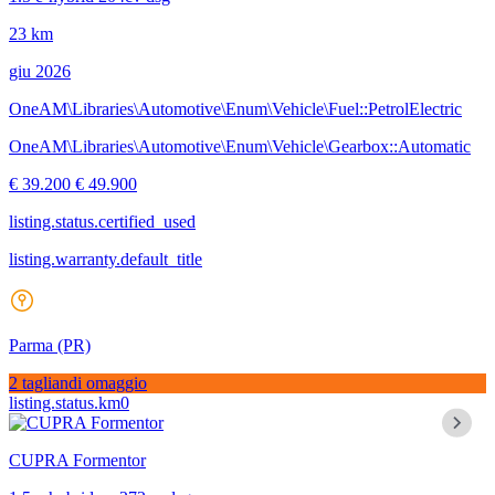
23 km
giu 2026
OneAM\Libraries\Automotive\Enum\Vehicle\Fuel::PetrolElectric
OneAM\Libraries\Automotive\Enum\Vehicle\Gearbox::Automatic
€ 39.200
€ 49.900
listing.status.certified_used
listing.warranty.default_title
Parma
(PR)
2 tagliandi omaggio
listing.status.km0
CUPRA Formentor