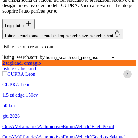
design innovativo dei modelli CUPRA. Vieni a trovarci a Trento per
scoprire l'auto perfetta per te.
Leggi tutto
listing_search.save_search
listing_search.save_search_short
listing_search.results_count
listing_search.sort_by
2 tagliandi omaggio
listing.status.km0
CUPRA Leon
1.5 tsi edge 150cv
50 km
giu 2026
OneAM\Libraries\Automotive\Enum\Vehicle\Fuel::Petrol
OneAM\Libraries\Automotive\Enum\Vehicle\Gearbox::Manual