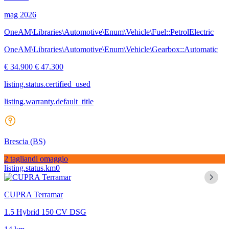
mag 2026
OneAM\Libraries\Automotive\Enum\Vehicle\Fuel::PetrolElectric
OneAM\Libraries\Automotive\Enum\Vehicle\Gearbox::Automatic
€ 34.900
€ 47.300
listing.status.certified_used
listing.warranty.default_title
Brescia
(BS)
2 tagliandi omaggio
listing.status.km0
CUPRA Terramar
1.5 Hybrid 150 CV DSG