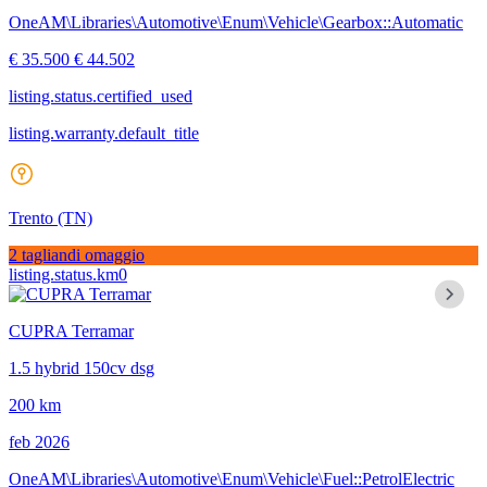
OneAM\Libraries\Automotive\Enum\Vehicle\Gearbox::Automatic
€ 35.500
€ 44.502
listing.status.certified_used
listing.warranty.default_title
Trento
(TN)
2 tagliandi omaggio
listing.status.km0
CUPRA Terramar
1.5 hybrid 150cv dsg
200 km
feb 2026
OneAM\Libraries\Automotive\Enum\Vehicle\Fuel::PetrolElectric