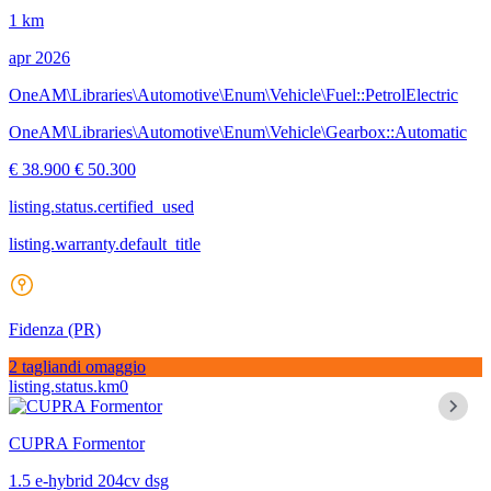
1 km
apr 2026
OneAM\Libraries\Automotive\Enum\Vehicle\Fuel::PetrolElectric
OneAM\Libraries\Automotive\Enum\Vehicle\Gearbox::Automatic
€ 38.900
€ 50.300
listing.status.certified_used
listing.warranty.default_title
Fidenza
(PR)
2 tagliandi omaggio
listing.status.km0
CUPRA Formentor
1.5 e-hybrid 204cv dsg