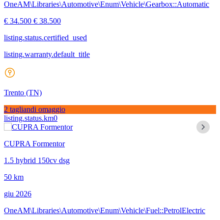
OneAM\Libraries\Automotive\Enum\Vehicle\Gearbox::Automatic
€ 34.500
€ 38.500
listing.status.certified_used
listing.warranty.default_title
Trento
(TN)
2 tagliandi omaggio
listing.status.km0
CUPRA Formentor
1.5 hybrid 150cv dsg
50 km
giu 2026
OneAM\Libraries\Automotive\Enum\Vehicle\Fuel::PetrolElectric