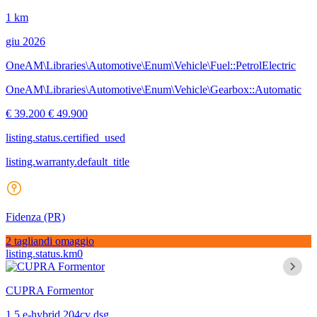
1 km
giu 2026
OneAM\Libraries\Automotive\Enum\Vehicle\Fuel::PetrolElectric
OneAM\Libraries\Automotive\Enum\Vehicle\Gearbox::Automatic
€ 39.200
€ 49.900
listing.status.certified_used
listing.warranty.default_title
Fidenza
(PR)
2 tagliandi omaggio
listing.status.km0
CUPRA Formentor
1.5 e-hybrid 204cv dsg