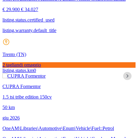
€ 29.900
€ 34.027
listing.status.certified_used
listing.warranty.default_title
Trento
(TN)
2 tagliandi omaggio
listing.status.km0
CUPRA Formentor
1.5 tsi tribe edition 150cv
50 km
giu 2026
OneAM\Libraries\Automotive\Enum\Vehicle\Fuel::Petrol