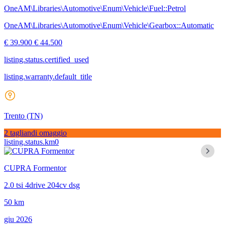
OneAM\Libraries\Automotive\Enum\Vehicle\Fuel::Petrol
OneAM\Libraries\Automotive\Enum\Vehicle\Gearbox::Automatic
€ 39.900
€ 44.500
listing.status.certified_used
listing.warranty.default_title
Trento
(TN)
2 tagliandi omaggio
listing.status.km0
CUPRA Formentor
2.0 tsi 4drive 204cv dsg
50 km
giu 2026