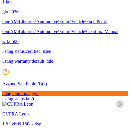
1 km
giu 2026
OneAM\Libraries\Automotive\Enum\Vehicle\Fuel::Petrol
OneAM\Libraries\Automotive\Enum\Vehicle\Gearbox::Manual
€ 32.500
listing.status.certified_used
listing.warranty.default_title
Azzano San Paolo
(BG)
2 tagliandi omaggio
listing.status.km0
CUPRA Leon
1.5 hybrid 150cv dsg