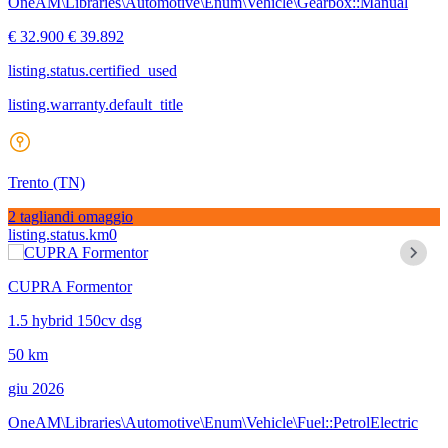
OneAM\Libraries\Automotive\Enum\Vehicle\Gearbox::Manual
€ 32.900
€ 39.892
listing.status.certified_used
listing.warranty.default_title
Trento
(TN)
2 tagliandi omaggio
listing.status.km0
CUPRA Formentor
1.5 hybrid 150cv dsg
50 km
giu 2026
OneAM\Libraries\Automotive\Enum\Vehicle\Fuel::PetrolElectric