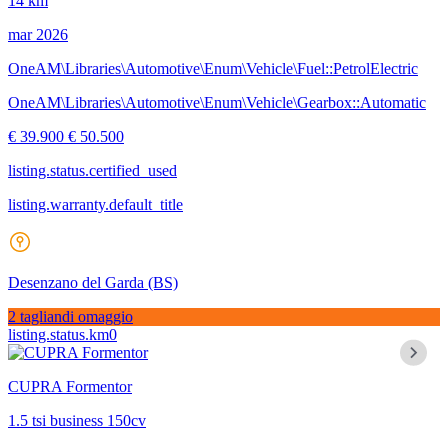
14 km
mar 2026
OneAM\Libraries\Automotive\Enum\Vehicle\Fuel::PetrolElectric
OneAM\Libraries\Automotive\Enum\Vehicle\Gearbox::Automatic
€ 39.900
€ 50.500
listing.status.certified_used
listing.warranty.default_title
Desenzano del Garda
(BS)
2 tagliandi omaggio
listing.status.km0
CUPRA Formentor
1.5 tsi business 150cv