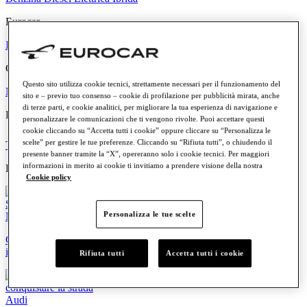
Eurocar
Il Gruppo
Dove siamo
Le persone
Lavora con noi
Valori e Principi
Comunicazione
Questo sito utilizza cookie tecnici, strettamente necessari per il funzionamento del
News
Eventi
sito e – previo tuo consenso – cookie di profilazione per pubblicità mirata, anche
di terze parti, e cookie analitici, per migliorare la tua esperienza di navigazione e
Link rapidi
personalizzare le comunicazioni che ti vengono rivolte. Puoi accettare questi
cookie cliccando su “Accetta tutti i cookie” oppure cliccare su “Personalizza le
scelte” per gestire le tue preferenze. Cliccando su “Rifiuta tutti”, o chiudendo il
Trova la tua Concessionaria
Offerte e Promozioni
presente banner tramite la “X”, opereranno solo i cookie tecnici. Per maggiori
informazioni in merito ai cookie ti invitiamo a prendere visione della nostra
Highlights
Cookie policy
Personalizza le tue scelte
News
Comunicazione ai Clienti: Fusione per incorporazione di PWP S.r.l.
in Eurocar Tech S.p.A.
Rifiuta tutti
Accetta tutti i cookie
Audi