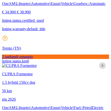
OneAM\Libraries\Automotive\Enum\Vehicle\Gearbox::Automatic
€ 34.900
€ 38.900
listing.status.certified_used
listing.warranty.default_title
Trento
(TN)
2 tagliandi omaggio
listing.status.km0
CUPRA Formentor
1.5 hybrid 150cv dsg
50 km
giu 2026
OneAM\Libraries\Automotive\Enum\Vehicle\Fuel::PetrolElectric