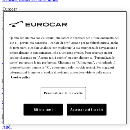
Eurocar
Il Gruppo
Dove siamo
Le persone
Lavora con noi
Valori e Principi
Comunicazione
Questo sito utilizza cookie tecnici, strettamente necessari per il funzionamento del
News
Eventi
sito e – previo tuo consenso – cookie di profilazione per pubblicità mirata, anche
di terze parti, e cookie analitici, per migliorare la tua esperienza di navigazione e
Link rapidi
personalizzare le comunicazioni che ti vengono rivolte. Puoi accettare questi
cookie cliccando su “Accetta tutti i cookie” oppure cliccare su “Personalizza le
Trova la tua Concessionaria
Offerte e Promozioni
scelte” per gestire le tue preferenze. Cliccando su “Rifiuta tutti”, o chiudendo il
presente banner tramite la “X”, opereranno solo i cookie tecnici. Per maggiori
Highlights
informazioni in merito ai cookie ti invitiamo a prendere visione della nostra
Cookie policy
News
Personalizza le tue scelte
Comunicazione ai Clienti: Fusione per incorporazione di PWP S.r.l.
in Eurocar Tech S.p.A.
Rifiuta tutti
Accetta tutti i cookie
Audi