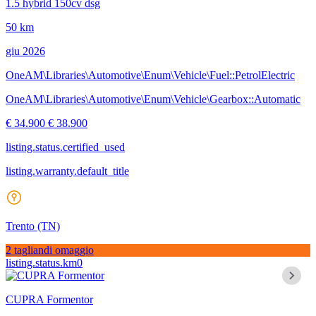
1.5 hybrid 150cv dsg
50 km
giu 2026
OneAM\Libraries\Automotive\Enum\Vehicle\Fuel::PetrolElectric
OneAM\Libraries\Automotive\Enum\Vehicle\Gearbox::Automatic
€ 34.900
€ 38.900
listing.status.certified_used
listing.warranty.default_title
Trento
(TN)
2 tagliandi omaggio
listing.status.km0
CUPRA Formentor