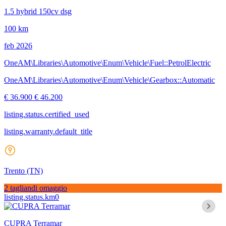
1.5 hybrid 150cv dsg
100 km
feb 2026
OneAM\Libraries\Automotive\Enum\Vehicle\Fuel::PetrolElectric
OneAM\Libraries\Automotive\Enum\Vehicle\Gearbox::Automatic
€ 36.900
€ 46.200
listing.status.certified_used
listing.warranty.default_title
Trento
(TN)
2 tagliandi omaggio
listing.status.km0
CUPRA Terramar