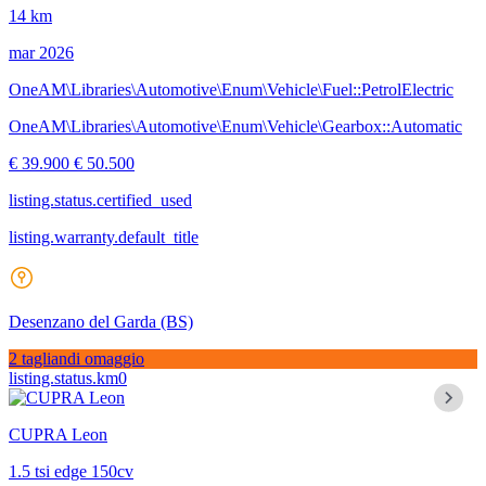
14 km
mar 2026
OneAM\Libraries\Automotive\Enum\Vehicle\Fuel::PetrolElectric
OneAM\Libraries\Automotive\Enum\Vehicle\Gearbox::Automatic
€ 39.900
€ 50.500
listing.status.certified_used
listing.warranty.default_title
Desenzano del Garda
(BS)
2 tagliandi omaggio
listing.status.km0
CUPRA Leon
1.5 tsi edge 150cv