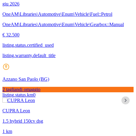
giu 2026
OneAM\Libraries\Automotive\Enum\Vehicle\Fuel::Petrol
OneAM\Libraries\Automotive\Enum\Vehicle\Gearbox::Manual
€ 32.500
listing.status.certified_used
listing.warranty.default_title
Azzano San Paolo
(BG)
2 tagliandi omaggio
listing.status.km0
CUPRA Leon
1.5 hybrid 150cv dsg
1 km