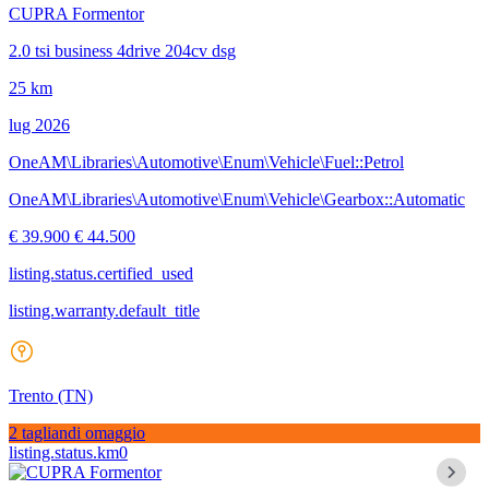
CUPRA Formentor
2.0 tsi business 4drive 204cv dsg
25 km
lug 2026
OneAM\Libraries\Automotive\Enum\Vehicle\Fuel::Petrol
OneAM\Libraries\Automotive\Enum\Vehicle\Gearbox::Automatic
€ 39.900
€ 44.500
listing.status.certified_used
listing.warranty.default_title
Trento
(TN)
2 tagliandi omaggio
listing.status.km0