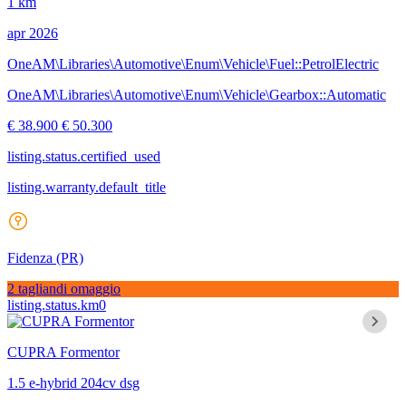
1 km
apr 2026
OneAM\Libraries\Automotive\Enum\Vehicle\Fuel::PetrolElectric
OneAM\Libraries\Automotive\Enum\Vehicle\Gearbox::Automatic
€ 38.900
€ 50.300
listing.status.certified_used
listing.warranty.default_title
Fidenza
(PR)
2 tagliandi omaggio
listing.status.km0
CUPRA Formentor
1.5 e-hybrid 204cv dsg