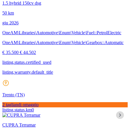
1.5 hybrid 150cv dsg
50 km
giu 2026
OneAM\Libraries\Automotive\Enum\Vehicle\Fuel::PetrolElectric
OneAM\Libraries\Automotive\Enum\Vehicle\Gearbox::Automatic
€ 35.500
€ 44.502
listing.status.certified_used
listing.warranty.default_title
Trento
(TN)
2 tagliandi omaggio
listing.status.km0
CUPRA Terramar