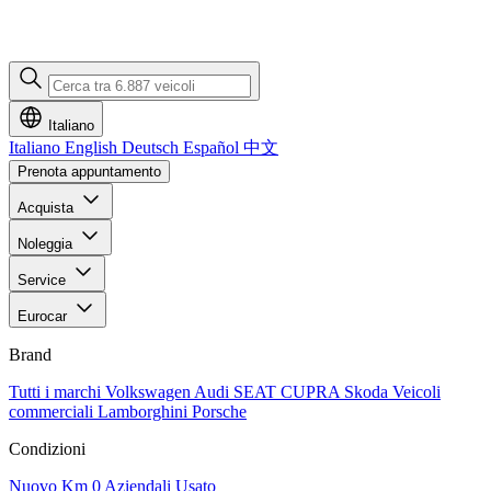
Italiano
Italiano
English
Deutsch
Español
中文
Prenota appuntamento
Acquista
Noleggia
Service
Eurocar
Brand
Tutti i marchi
Volkswagen
Audi
SEAT
CUPRA
Skoda
Veicoli
commerciali
Lamborghini
Porsche
Condizioni
Nuovo
Km 0
Aziendali
Usato