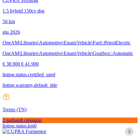
CUPRA Terramar
1.5 hybrid 150cv dsg
50 km
giu 2026
OneAM\Libraries\Automotive\Enum\Vehicle\Fuel::PetrolElectric
OneAM\Libraries\Automotive\Enum\Vehicle\Gearbox::Automatic
€ 38.900
€ 41.900
listing.status.certified_used
listing.warranty.default_title
Trento
(TN)
2 tagliandi omaggio
listing.status.km0