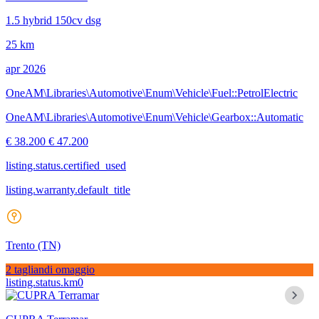
1.5 hybrid 150cv dsg
25 km
apr 2026
OneAM\Libraries\Automotive\Enum\Vehicle\Fuel::PetrolElectric
OneAM\Libraries\Automotive\Enum\Vehicle\Gearbox::Automatic
€ 38.200
€ 47.200
listing.status.certified_used
listing.warranty.default_title
Trento
(TN)
2 tagliandi omaggio
listing.status.km0