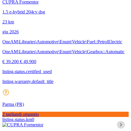
CUPRA Formentor
1.5 e-hybrid 204cv dsg
23 km
giu 2026
OneAM\Libraries\Automotive\Enum\Vehicle\Fuel::PetrolElectric
OneAM\Libraries\Automotive\Enum\Vehicle\Gearbox::Automatic
€ 39.200
€ 49.900
listing.status.certified_used
listing.warranty.default_title
Parma
(PR)
2 tagliandi omaggio
listing.status.km0