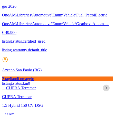
giu 2026
OneAM\Libraries\Automotive\Enum\Vehicle\Fuel::PetrolElectric
OneAM\Libraries\Automotive\Enum\Vehicle\Gearbox::Automatic
€ 49.900
listing.status.certified_used
listing.warranty.default_title
Azzano San Paolo
(BG)
2 tagliandi omaggio
listing.status.km0
CUPRA Terramar
1.5 Hybrid 150 CV DSG
172 km