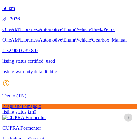
50 km
giu 2026
OneAM\Libraries\Automotive\Enum\Vehicle\Fuel::Petrol
OneAM\Libraries\Automotive\Enum\Vehicle\Gearbox::Manual
€ 32.900
€ 39.892
listing.status.certified_used
listing.warranty.default_title
Trento
(TN)
2 tagliandi omaggio
listing.status.km0
CUPRA Formentor
1.5 hybrid 150cv dsg