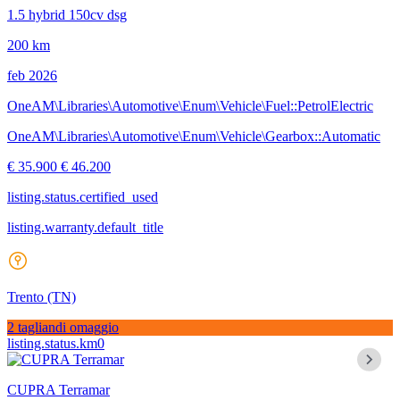
1.5 hybrid 150cv dsg
200 km
feb 2026
OneAM\Libraries\Automotive\Enum\Vehicle\Fuel::PetrolElectric
OneAM\Libraries\Automotive\Enum\Vehicle\Gearbox::Automatic
€ 35.900
€ 46.200
listing.status.certified_used
listing.warranty.default_title
Trento
(TN)
2 tagliandi omaggio
listing.status.km0
CUPRA Terramar