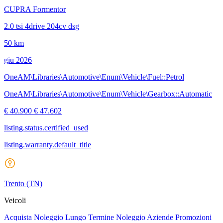
CUPRA Formentor
2.0 tsi 4drive 204cv dsg
50 km
giu 2026
OneAM\Libraries\Automotive\Enum\Vehicle\Fuel::Petrol
OneAM\Libraries\Automotive\Enum\Vehicle\Gearbox::Automatic
€ 40.900
€ 47.602
listing.status.certified_used
listing.warranty.default_title
Trento
(TN)
Veicoli
Acquista
Noleggio Lungo Termine
Noleggio Aziende
Promozioni