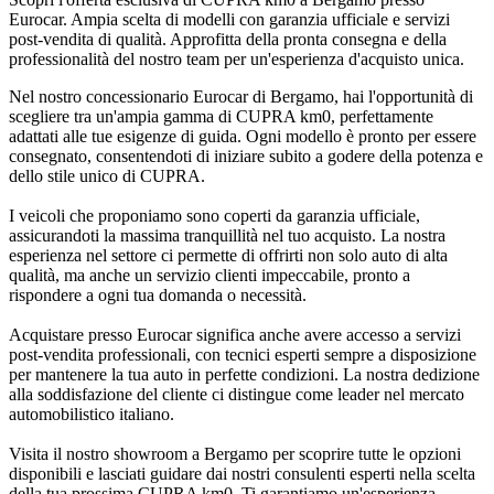
Eurocar. Ampia scelta di modelli con garanzia ufficiale e servizi
post-vendita di qualità. Approfitta della pronta consegna e della
professionalità del nostro team per un'esperienza d'acquisto unica.
Nel nostro concessionario Eurocar di Bergamo, hai l'opportunità di
scegliere tra un'ampia gamma di CUPRA km0, perfettamente
adattati alle tue esigenze di guida. Ogni modello è pronto per essere
consegnato, consentendoti di iniziare subito a godere della potenza e
dello stile unico di CUPRA.
I veicoli che proponiamo sono coperti da garanzia ufficiale,
assicurandoti la massima tranquillità nel tuo acquisto. La nostra
esperienza nel settore ci permette di offrirti non solo auto di alta
qualità, ma anche un servizio clienti impeccabile, pronto a
rispondere a ogni tua domanda o necessità.
Acquistare presso Eurocar significa anche avere accesso a servizi
post-vendita professionali, con tecnici esperti sempre a disposizione
per mantenere la tua auto in perfette condizioni. La nostra dedizione
alla soddisfazione del cliente ci distingue come leader nel mercato
automobilistico italiano.
Visita il nostro showroom a Bergamo per scoprire tutte le opzioni
disponibili e lasciati guidare dai nostri consulenti esperti nella scelta
della tua prossima CUPRA km0. Ti garantiamo un'esperienza