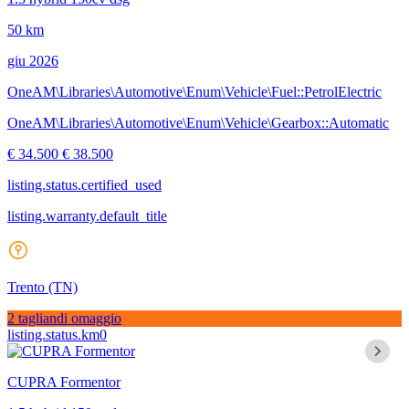
50 km
giu 2026
OneAM\Libraries\Automotive\Enum\Vehicle\Fuel::PetrolElectric
OneAM\Libraries\Automotive\Enum\Vehicle\Gearbox::Automatic
€ 34.500
€ 38.500
listing.status.certified_used
listing.warranty.default_title
Trento
(TN)
2 tagliandi omaggio
listing.status.km0
CUPRA Formentor