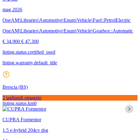
mag 2026
OneAM\Libraries\Automotive\Enum\Vehicle\Fuel::PetrolElectric
OneAM\Libraries\Automotive\Enum\Vehicle\Gearbox::Automatic
€ 34.900
€ 47.300
listing.status.certified_used
listing.warranty.default_title
Brescia
(BS)
2 tagliandi omaggio
listing.status.km0
CUPRA Formentor
1.5 e-hybrid 204cv dsg