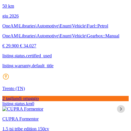
50 km
giu 2026
OneAM\Libraries\Automotive\Enum\Vehicle\Fuel::Petrol
OneAM\Libraries\Automotive\Enum\Vehicle\Gearbox::Manual
€ 29.900
€ 34.027
listing.status.certified_used
listing.warranty.default_title
Trento
(TN)
2 tagliandi omaggio
listing.status.km0
CUPRA Formentor
1.5 tsi tribe edition 150cv