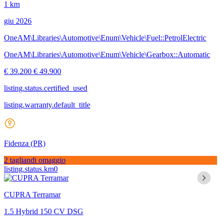
1 km
giu 2026
OneAM\Libraries\Automotive\Enum\Vehicle\Fuel::PetrolElectric
OneAM\Libraries\Automotive\Enum\Vehicle\Gearbox::Automatic
€ 39.200
€ 49.900
listing.status.certified_used
listing.warranty.default_title
Fidenza
(PR)
2 tagliandi omaggio
listing.status.km0
CUPRA Terramar
1.5 Hybrid 150 CV DSG