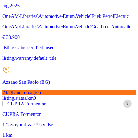
lug 2026
OneAM\Libraries\Automotive\Enum\Vehicle\Fuel::PetrolElectric
OneAM\Libraries\Automotive\Enum\Vehicle\Gearbox::Automatic
€ 33.900
listing.status.certified_used
listing.warranty.default_title
Azzano San Paolo
(BG)
2 tagliandi omaggio
listing.status.km0
CUPRA Formentor
1.5 e-hybrid vz 272cv dsg
1 km