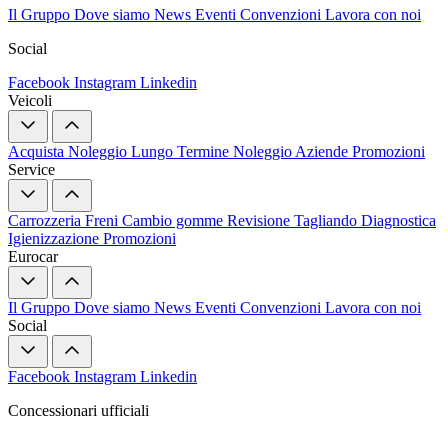
Il Gruppo
Dove siamo
News
Eventi
Convenzioni
Lavora con noi
Social
Facebook
Instagram
Linkedin
Veicoli
Acquista
Noleggio Lungo Termine
Noleggio Aziende
Promozioni
Service
Carrozzeria
Freni
Cambio gomme
Revisione
Tagliando
Diagnostica
Igienizzazione
Promozioni
Eurocar
Il Gruppo
Dove siamo
News
Eventi
Convenzioni
Lavora con noi
Social
Facebook
Instagram
Linkedin
Concessionari ufficiali