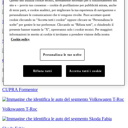
Questo sito utilizza cookie tecnici, strettamente necessari per il funzionamento del
Familiari
sito e – previo tuo consenso – cookie di profilazione per pubblicità mirata, anche
di terze parti, e cookie analitici, per migliorare la tua esperienza di navigazione e
personalizzare le comunicazioni che ti vengono rivolte. Puoi accettare questi
cookie cliccando su “Accetta tutti i cookie” oppure cliccare su “Personalizza le
Neopatentati
scelte” per gestire le tue preferenze. Cliccando su “Rifiuta tutti”, o chiudendo il
presente banner tramite la “X”, opereranno solo i cookie tecnici. Per maggiori
informazioni in merito ai cookie ti invitiamo a prendere visione della nostra
Cookie policy
Sportive
Personalizza le tue scelte
Commerciali
Modelli più cercati
Rifiuta tutti
Accetta tutti i cookie
CUPRA Formentor
Volkswagen T-Roc