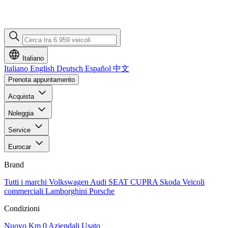
Italiano
Italiano
English
Deutsch
Español
中文
Prenota appuntamento
Acquista
Noleggia
Service
Eurocar
Brand
Tutti i marchi
Volkswagen
Audi
SEAT
CUPRA
Skoda
Veicoli
commerciali
Lamborghini
Porsche
Condizioni
Nuovo
Km 0
Aziendali
Usato