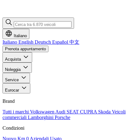
Italiano
Italiano
English
Deutsch
Español
中文
Prenota appuntamento
Acquista
Noleggia
Service
Eurocar
Brand
Tutti i marchi
Volkswagen
Audi
SEAT
CUPRA
Skoda
Veicoli
commerciali
Lamborghini
Porsche
Condizioni
Nuovo
Km 0
Aziendali
Usato