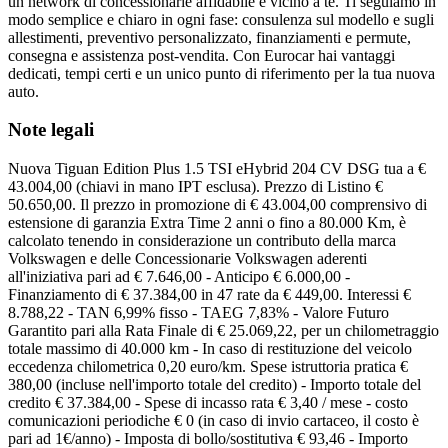
un network di concessionarie affidabile e vicino a te. Ti seguiamo in
modo semplice e chiaro in ogni fase: consulenza sul modello e sugli
allestimenti, preventivo personalizzato, finanziamenti e permute,
consegna e assistenza post-vendita. Con Eurocar hai vantaggi
dedicati, tempi certi e un unico punto di riferimento per la tua nuova
auto.
Note legali
Nuova Tiguan Edition Plus 1.5 TSI eHybrid 204 CV DSG tua a €
43.004,00 (chiavi in mano IPT esclusa). Prezzo di Listino €
50.650,00. Il prezzo in promozione di € 43.004,00 comprensivo di
estensione di garanzia Extra Time 2 anni o fino a 80.000 Km, è
calcolato tenendo in considerazione un contributo della marca
Volkswagen e delle Concessionarie Volkswagen aderenti
all'iniziativa pari ad € 7.646,00 - Anticipo € 6.000,00 -
Finanziamento di € 37.384,00 in 47 rate da € 449,00. Interessi €
8.788,22 - TAN 6,99% fisso - TAEG 7,83% - Valore Futuro
Garantito pari alla Rata Finale di € 25.069,22, per un chilometraggio
totale massimo di 40.000 km - In caso di restituzione del veicolo
eccedenza chilometrica 0,20 euro/km. Spese istruttoria pratica €
380,00 (incluse nell'importo totale del credito) - Importo totale del
credito € 37.384,00 - Spese di incasso rata € 3,40 / mese - costo
comunicazioni periodiche € 0 (in caso di invio cartaceo, il costo è
pari ad 1€/anno) - Imposta di bollo/sostitutiva € 93,46 - Importo