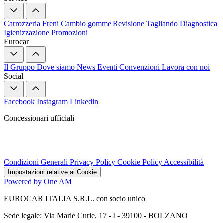
Carrozzeria
Freni
Cambio gomme
Revisione
Tagliando
Diagnostica
Igienizzazione
Promozioni
Eurocar
Il Gruppo
Dove siamo
News
Eventi
Convenzioni
Lavora con noi
Social
Facebook
Instagram
Linkedin
Concessionari ufficiali
Condizioni Generali
Privacy Policy
Cookie Policy
Accessibilità
Impostazioni relative ai Cookie
Powered by One AM
EUROCAR ITALIA S.R.L. con socio unico
Sede legale: Via Marie Curie, 17 - I - 39100 - BOLZANO