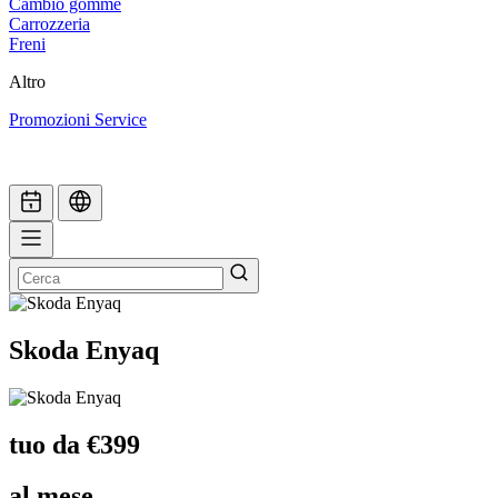
Cambio gomme
Carrozzeria
Freni
Altro
Promozioni Service
Skoda Enyaq
tuo da €399
al mese