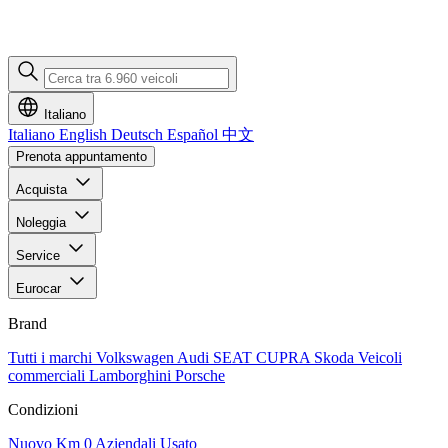
Italiano
Italiano
English
Deutsch
Español
中文
Prenota appuntamento
Acquista
Noleggia
Service
Eurocar
Brand
Tutti i marchi
Volkswagen
Audi
SEAT
CUPRA
Skoda
Veicoli
commerciali
Lamborghini
Porsche
Condizioni
Nuovo
Km 0
Aziendali
Usato