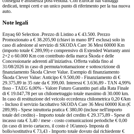
consegna e assistenza post-vendita. Con Eurocar hai vantaggi
dedicati, tempi certi e un unico punto di riferimento per la tua nuova
auto.
Note legali
Enyaq 60 Selection .Prezzo di Listino a € 43.500. Prezzo
Promozionato a € 38.205,90 (chiavi in mano IPT esclusa) solo in
caso di adesione al servizio di SKODA Care 36 Mesi 60000 Km
(importo totale € 289,99) e comprensivo di Extended Warranty anni
2+2 o 60.000 Km con contributo della marca Škoda e delle
Concessionarie aderenti all’iniziativa. Offerta valida fino al
31/08/2026 in caso di permuta/rottamazione e sottoscrizione di
finanziamento Škoda Clever Value. Esempio di finanziamento
Škoda Clever Value: Anticipo € 9.500,00 - Finanziamento di €
29.375,89 in 35 rate da € 399,00. Interessi € 3.636,89 - TAN 4,99%
fisso - TAEG 6,00% - Valore Futuro Garantito pari alla Rata Finale
di € 19.047,78 per un chilometraggio totale massimo di 30.000 km.
In caso di restituzione del veicolo eccedenza chilometrica 0,20 €/km
- Incluso il servizio facoltativo SKODA Care 36 Mesi 60000 Km (€
289,99) - Spese istruttoria pratica € 380,00 (incluse nell'importo
totale del credito) - Importo totale del credito € 29.375,89 - Spese di
incasso rata € 3,40 / mese - costo comunicazioni periodiche € 0,00
(in caso di invio cartaceo, il costo è 1€/anno)- Imposta di
bollo/sostitutiva € 73,43 - Importo totale dovuto dal richiedente €