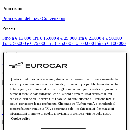
Promozioni
Promozioni del mese
Convenzioni
Prezzo
Fino a € 15.000
Tra € 15.000 e € 25.000
Tra € 25.000 e € 50.000
Tra € 50.000 e € 75.000
Tra € 75.000 e € 100.000
Più di € 100.000
Alimentazione
Benzina
Diesel
Elettrica
Ibrida
Categorie
Questo sito utilizza cookie tecnici, strettamente necessari per il funzionamento del
sito e – previo tuo consenso – cookie di profilazione per pubblicità mirata, anche
di terze parti, e cookie analitici, per migliorare la tua esperienza di navigazione e
Elettriche e ibride
personalizzare le comunicazioni che ti vengono rivolte. Puoi accettare questi
cookie cliccando su “Accetta tutti i cookie” oppure cliccare su “Personalizza le
scelte” per gestire le tue preferenze. Cliccando su “Rifiuta tutti”, o chiudendo il
presente banner tramite la “X”, opereranno solo i cookie tecnici. Per maggiori
SUV e crossover
informazioni in merito ai cookie ti invitiamo a prendere visione della nostra
Cookie policy