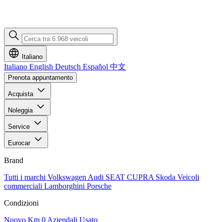
Italiano
Italiano
English
Deutsch
Español
中文
Prenota appuntamento
Acquista
Noleggia
Service
Eurocar
Brand
Tutti i marchi
Volkswagen
Audi
SEAT
CUPRA
Skoda
Veicoli
commerciali
Lamborghini
Porsche
Condizioni
Nuovo
Km 0
Aziendali
Usato