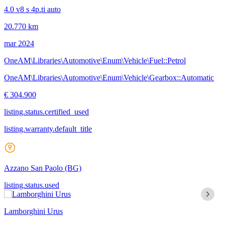
4.0 v8 s 4p.ti auto
20.770 km
mar 2024
OneAM\Libraries\Automotive\Enum\Vehicle\Fuel::Petrol
OneAM\Libraries\Automotive\Enum\Vehicle\Gearbox::Automatic
€ 304.900
listing.status.certified_used
listing.warranty.default_title
Azzano San Paolo
(BG)
listing.status.used
Lamborghini Urus