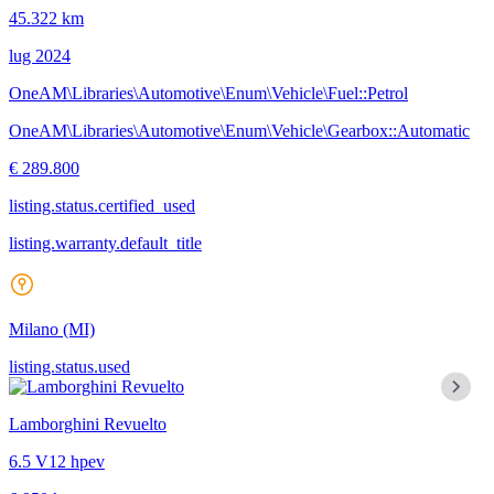
45.322 km
lug 2024
OneAM\Libraries\Automotive\Enum\Vehicle\Fuel::Petrol
OneAM\Libraries\Automotive\Enum\Vehicle\Gearbox::Automatic
€ 289.800
listing.status.certified_used
listing.warranty.default_title
Milano
(MI)
listing.status.used
Lamborghini Revuelto
6.5 V12 hpev