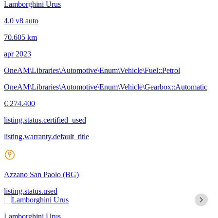
Lamborghini Urus
4.0 v8 auto
70.605 km
apr 2023
OneAM\Libraries\Automotive\Enum\Vehicle\Fuel::Petrol
OneAM\Libraries\Automotive\Enum\Vehicle\Gearbox::Automatic
€ 274.400
listing.status.certified_used
listing.warranty.default_title
Azzano San Paolo
(BG)
listing.status.used
Lamborghini Urus