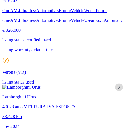
mar 2022
OneAM\Libraries\Automotive\Enum\Vehicle\Fuel::Petrol
OneAM\Libraries\Automotive\Enum\Vehicle\Gearbox::Automatic
€ 326.000
listing.status.certified_used
listing.warranty.default_title
Verona
(VR)
listing.status.used
Lamborghini Urus
4.0 v8 auto VETTURA IVA ESPOSTA
33.428 km
nov 2024