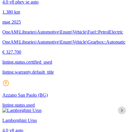
4.0 v8 phev se auto
1.380 km
mag 2025
OneAM\Libraries\Automotive\Enum\Vehicle\Fuel::PetrolElectric
OneAM\Libraries\Automotive\Enum\Vehicle\Gearbox::Automatic
€ 327.700
listing.status.certified_used
listing.warranty.default_title
Azzano San Paolo
(BG)
listing.status.used
Lamborghini Urus
4.0 v8 auto