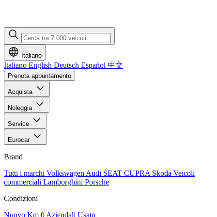
Italiano
Italiano
English
Deutsch
Español
中文
Prenota appuntamento
Acquista
Noleggia
Service
Eurocar
Brand
Tutti i marchi
Volkswagen
Audi
SEAT
CUPRA
Skoda
Veicoli
commerciali
Lamborghini
Porsche
Condizioni
Nuovo
Km 0
Aziendali
Usato