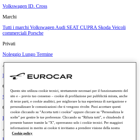
Volkswagen ID. Cross
Marchi
Tutti i marchi
Volkswagen
Audi
SEAT
CUPRA
Skoda
Veicoli
commerciali
Porsche
Privati
Noleggio Lungo Termine
Aziende
Noleggio per Aziende
Caratteristiche e vantaggi del noleggio
Questo sito utilizza cookie tecnici, strettamente necessari per il funzionamento del
Scopri di più
sito e – previo tuo consenso – cookie di profilazione per pubblicità mirata, anche
di terze parti, e cookie analitici, per migliorare la tua esperienza di navigazione e
Canone mensile
personalizzare le comunicazioni che ti vengono rivolte. Puoi accettare questi
cookie cliccando su “Accetta tutti i cookie” oppure cliccare su “Personalizza le
Fino a € 300
Tra € 300 e € 500
Tra € 500 e € 700
Più di € 700
scelte” per gestire le tue preferenze. Cliccando su “Rifiuta tutti”, o chiudendo il
presente banner tramite la “X”, opereranno solo i cookie tecnici. Per maggiori
Alimentazione
informazioni in merito ai cookie ti invitiamo a prendere visione della nostra
Cookie policy
Benzina
Diesel
Elettrica
Ibrida