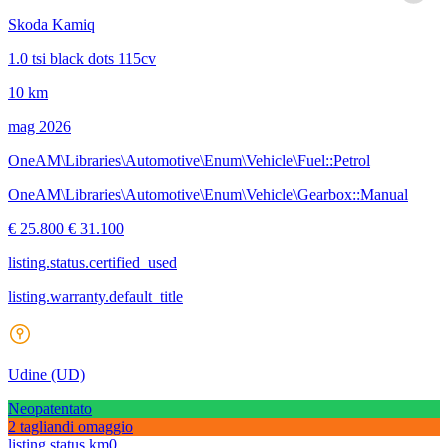
Skoda Kamiq
1.0 tsi black dots 115cv
10 km
mag 2026
OneAM\Libraries\Automotive\Enum\Vehicle\Fuel::Petrol
OneAM\Libraries\Automotive\Enum\Vehicle\Gearbox::Manual
€ 25.800
€ 31.100
listing.status.certified_used
listing.warranty.default_title
Udine
(UD)
Neopatentato
2 tagliandi omaggio
listing.status.km0