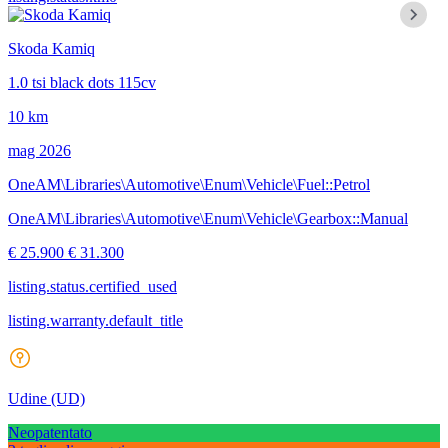
Skoda Kamiq
1.0 tsi black dots 115cv
10 km
mag 2026
OneAM\Libraries\Automotive\Enum\Vehicle\Fuel::Petrol
OneAM\Libraries\Automotive\Enum\Vehicle\Gearbox::Manual
€ 25.900
€ 31.300
listing.status.certified_used
listing.warranty.default_title
Udine
(UD)
Neopatentato