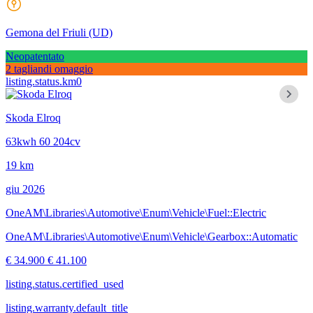
Gemona del Friuli
(UD)
Neopatentato
2 tagliandi omaggio
listing.status.km0
Skoda Elroq
63kwh 60 204cv
19 km
giu 2026
OneAM\Libraries\Automotive\Enum\Vehicle\Fuel::Electric
OneAM\Libraries\Automotive\Enum\Vehicle\Gearbox::Automatic
€ 34.900
€ 41.100
listing.status.certified_used
listing.warranty.default_title