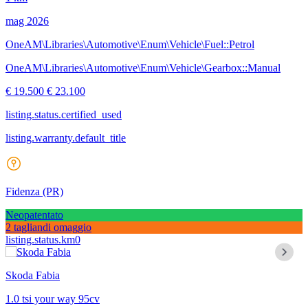
mag 2026
OneAM\Libraries\Automotive\Enum\Vehicle\Fuel::Petrol
OneAM\Libraries\Automotive\Enum\Vehicle\Gearbox::Manual
€ 19.500
€ 23.100
listing.status.certified_used
listing.warranty.default_title
Fidenza
(PR)
Neopatentato
2 tagliandi omaggio
listing.status.km0
Skoda Fabia
1.0 tsi your way 95cv