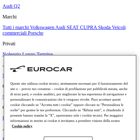
Audi Q2
Marchi
Tutti i marchi
Volkswagen
Audi
SEAT
CUPRA
Skoda
Veicoli
commerciali
Porsche
Privati
Noleggio Lungo Termine
Aziende
Noleggio per Aziende
Questo sito utilizza cookie tecnici, strettamente necessari per il funzionamento del
Caratteristiche e vantaggi del noleggio
sito e – previo tuo consenso – cookie di profilazione per pubblicità mirata, anche
di terze parti, e cookie analitici, per migliorare la tua esperienza di navigazione e
Scopri di più
personalizzare le comunicazioni che ti vengono rivolte. Puoi accettare questi
cookie cliccando su “Accetta tutti i cookie” oppure cliccare su “Personalizza le
Canone mensile
scelte” per gestire le tue preferenze. Cliccando su “Rifiuta tutti”, o chiudendo il
presente banner tramite la “X”, opereranno solo i cookie tecnici. Per maggiori
Fino a € 300
Tra € 300 e € 500
Tra € 500 e € 700
Più di € 700
informazioni in merito ai cookie ti invitiamo a prendere visione della nostra
Cookie policy
Alimentazione
Benzina
Diesel
Elettrica
Ibrida