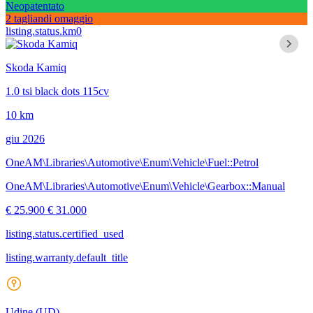
Neopatentato
2 tagliandi omaggio
listing.status.km0
Skoda Kamiq
1.0 tsi black dots 115cv
10 km
giu 2026
OneAM\Libraries\Automotive\Enum\Vehicle\Fuel::Petrol
OneAM\Libraries\Automotive\Enum\Vehicle\Gearbox::Manual
€ 25.900
€ 31.000
listing.status.certified_used
listing.warranty.default_title
Udine
(UD)