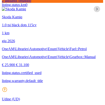
2 tagliandi omaggio
listing.status.km0
Skoda Kamiq
1.0 tsi black dots 115cv
1 km
giu 2026
OneAM\Libraries\Automotive\Enum\Vehicle\Fuel::Petrol
OneAM\Libraries\Automotive\Enum\Vehicle\Gearbox::Manual
€ 25.900
€ 31.100
listing.status.certified_used
listing.warranty.default_title
Udine
(UD)