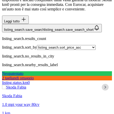
km0 pronti per la consegna immediata. Con Eurocar, acquistare
un'auto non è mai stato così semplice e conveniente.
Leggi tutto
listing_search.save_search
listing_search.save_search_short
listing_search.results_count
listing_search.sort_by
listing_search.no_results_in_city
listing_search.nearby_results_label
Neopatentato
2 tagliandi omaggio
listing.status.km0
Skoda Fabia
1.0 mpi your way 80cv
1 km