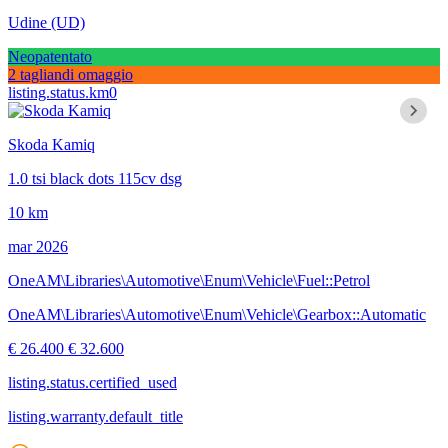
Udine
(UD)
Neopatentato
2 tagliandi omaggio
listing.status.km0
Skoda Kamiq
1.0 tsi black dots 115cv dsg
10 km
mar 2026
OneAM\Libraries\Automotive\Enum\Vehicle\Fuel::Petrol
OneAM\Libraries\Automotive\Enum\Vehicle\Gearbox::Automatic
€ 26.400
€ 32.600
listing.status.certified_used
listing.warranty.default_title