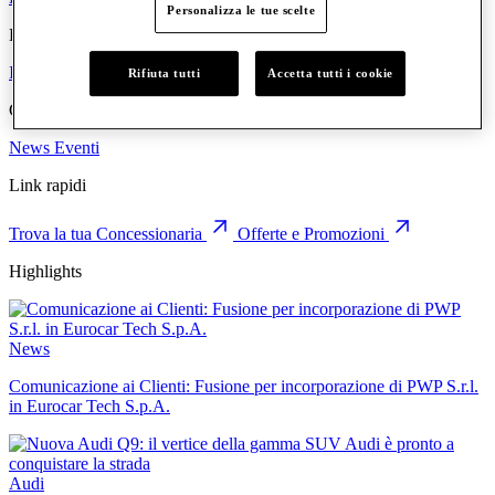
Personalizza le tue scelte
Eurocar
Il Gruppo
Dove siamo
Le persone
Lavora con noi
Valori e Principi
Rifiuta tutti
Accetta tutti i cookie
Comunicazione
News
Eventi
Link rapidi
Trova la tua Concessionaria
Offerte e Promozioni
Highlights
News
Comunicazione ai Clienti: Fusione per incorporazione di PWP S.r.l.
in Eurocar Tech S.p.A.
Audi