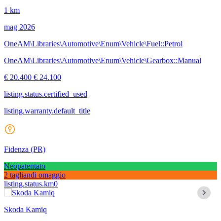
1 km
mag 2026
OneAM\Libraries\Automotive\Enum\Vehicle\Fuel::Petrol
OneAM\Libraries\Automotive\Enum\Vehicle\Gearbox::Manual
€ 20.400
€ 24.100
listing.status.certified_used
listing.warranty.default_title
Fidenza
(PR)
Neopatentato
2 tagliandi omaggio
listing.status.km0
Skoda Kamiq