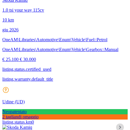
Skoda Kamiq
1.0 tsi your way 115cv
10 km
giu 2026
OneAM\Libraries\Automotive\Enum\Vehicle\Fuel::Petrol
OneAM\Libraries\Automotive\Enum\Vehicle\Gearbox::Manual
€ 25.100
€ 30.000
listing.status.certified_used
listing.warranty.default_title
Udine
(UD)
Neopatentato
2 tagliandi omaggio
listing.status.km0