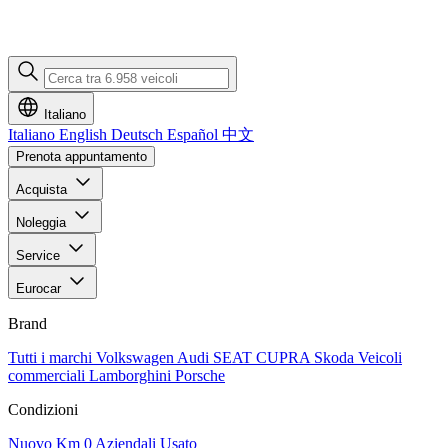
Italiano
Italiano
English
Deutsch
Español
中文
Prenota appuntamento
Acquista
Noleggia
Service
Eurocar
Brand
Tutti i marchi
Volkswagen
Audi
SEAT
CUPRA
Skoda
Veicoli
commerciali
Lamborghini
Porsche
Condizioni
Nuovo
Km 0
Aziendali
Usato