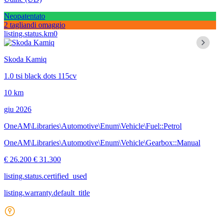
Neopatentato
2 tagliandi omaggio
listing.status.km0
Skoda Kamiq
1.0 tsi black dots 115cv
10 km
giu 2026
OneAM\Libraries\Automotive\Enum\Vehicle\Fuel::Petrol
OneAM\Libraries\Automotive\Enum\Vehicle\Gearbox::Manual
€ 26.200
€ 31.300
listing.status.certified_used
listing.warranty.default_title