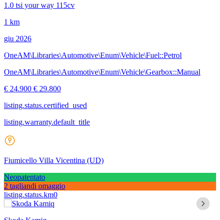
1.0 tsi your way 115cv
1 km
giu 2026
OneAM\Libraries\Automotive\Enum\Vehicle\Fuel::Petrol
OneAM\Libraries\Automotive\Enum\Vehicle\Gearbox::Manual
€ 24.900
€ 29.800
listing.status.certified_used
listing.warranty.default_title
Fiumicello Villa Vicentina
(UD)
Neopatentato
2 tagliandi omaggio
listing.status.km0