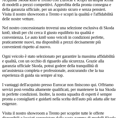
di modelli a prezzi competitivi. Approfitta della pronta consegna e
della garanzia ufficiale, per un acquisto sicuro e senza pensieri.
Visita il nostro showroom a Trento e scopri la qualità e l'affidabilità
delle nostre vetture.
Nel nostro concessionario troverai una selezione esclusiva di Skoda
km0, ideali per chi cerca il giusto equilibrio tra qualità e
convenienza. Le auto km0 sono veicoli in condizioni perfette,
praticamente nuovi, ma disponibili a prezzi decisamente più
convenienti rispetto al nuovo.
Ogni veicolo è stato selezionato per garantire la massima affidabilità
e qualità, con un occhio di riguardo alla sicurezza. Grazie alla
garanzia ufficiale Skoda, potrai godere della tranquillità di
un'assistenza completa e professionale, assicurando che la tua
esperienza di guida sia sempre al top.
I vantaggi dell'acquisto presso Eurocar non finiscono qui. Offriamo
servizi post-vendita altamente qualificati, per mantenere la tua Skoda
in perfette condizioni. Inoltre, la nostra squadra di esperti è sempre
pronta a consigliarti e guidarti nella scelta dell'auto più adatta alle tue
esigenze.
Visita il nostro showroom a Trento per scoprire tutte le offerte
disponibili e lasciati conquistare dalla vasta gamma di modelli Skoda