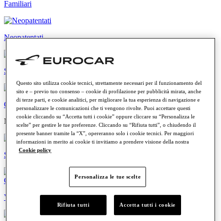
Familiari
Neopatentati
Sportive
Questo sito utilizza cookie tecnici, strettamente necessari per il funzionamento del
sito e – previo tuo consenso – cookie di profilazione per pubblicità mirata, anche
di terze parti, e cookie analitici, per migliorare la tua esperienza di navigazione e
Commerciali
personalizzare le comunicazioni che ti vengono rivolte. Puoi accettare questi
cookie cliccando su “Accetta tutti i cookie” oppure cliccare su “Personalizza le
Modelli più cercati
scelte” per gestire le tue preferenze. Cliccando su “Rifiuta tutti”, o chiudendo il
presente banner tramite la “X”, opereranno solo i cookie tecnici. Per maggiori
informazioni in merito ai cookie ti invitiamo a prendere visione della nostra
Cookie policy
Skoda Fabia
Personalizza le tue scelte
Volkswagen ID. Cross
Rifiuta tutti
Accetta tutti i cookie