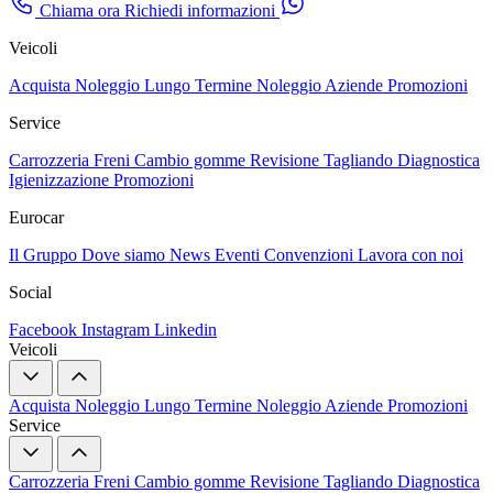
Chiama ora
Richiedi informazioni
Veicoli
Acquista
Noleggio Lungo Termine
Noleggio Aziende
Promozioni
Service
Carrozzeria
Freni
Cambio gomme
Revisione
Tagliando
Diagnostica
Igienizzazione
Promozioni
Eurocar
Il Gruppo
Dove siamo
News
Eventi
Convenzioni
Lavora con noi
Social
Facebook
Instagram
Linkedin
Veicoli
Acquista
Noleggio Lungo Termine
Noleggio Aziende
Promozioni
Service
Carrozzeria
Freni
Cambio gomme
Revisione
Tagliando
Diagnostica