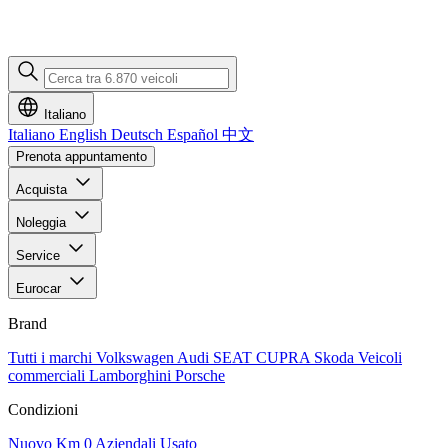
Italiano
Italiano
English
Deutsch
Español
中文
Prenota appuntamento
Acquista
Noleggia
Service
Eurocar
Brand
Tutti i marchi
Volkswagen
Audi
SEAT
CUPRA
Skoda
Veicoli
commerciali
Lamborghini
Porsche
Condizioni
Nuovo
Km 0
Aziendali
Usato