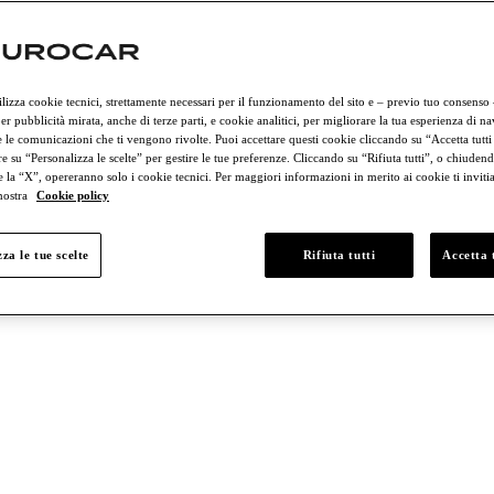
rciali
Lamborghini
Porsche
ilizza cookie tecnici, strettamente necessari per il funzionamento del sito e – previo tuo consenso
er pubblicità mirata, anche di terze parti, e cookie analitici, per migliorare la tua esperienza di n
 le comunicazioni che ti vengono rivolte. Puoi accettare questi cookie cliccando su “Accetta tutti
e su “Personalizza le scelte” per gestire le tue preferenze. Cliccando su “Rifiuta tutti”, o chiudend
e la “X”, opereranno solo i cookie tecnici. Per maggiori informazioni in merito ai cookie ti invit
 nostra
Cookie policy
 € 50.000 e € 75.000
Tra € 75.000 e € 100.000
Più di € 100.000
za le tue scelte
Rifiuta tutti
Accetta t