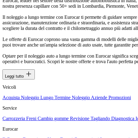
Eurocar, leader nel settore della distribuzione automobilistica in Itali
nostra presenza capillare con 50+ sedi in Lombardia, Piemonte, Veneto
Il noleggio a lungo termine con Eurocar ti permette di guidare sempre 
assicurazione, manutenzione ordinaria e straordinaria, e assistenza stra
scegliere la durata del contratto e il chilometraggio annuo più adatti al
Le offerte di Eurocar coprono una vasta gamma di modelli delle mig
puoi trovare anche un'ampia selezione di auto usate, tutte garantite pe
Optare per il noleggio auto a lungo termine con Eurocar significa scegli
operativi e burocratici. Scopri le nostre offerte e trova l'auto perfetta 
Leggi tutto
Veicoli
Acquista
Noleggio Lungo Termine
Noleggio Aziende
Promozioni
Service
Carrozzeria
Freni
Cambio gomme
Revisione
Tagliando
Diagnostica
I
Eurocar