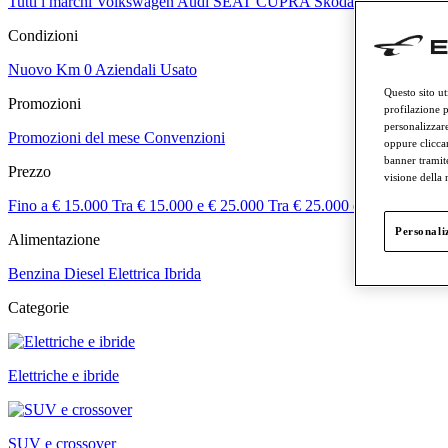
Tutti i marchi
Volkswagen
Audi
SEAT
CUPRA
Skoda
Veicoli comme
Condizioni
Nuovo
Km 0
Aziendali
Usato
Questo sito ut
Promozioni
profilazione p
personalizzare
Promozioni del mese
Convenzioni
oppure cliccar
banner tramit
Prezzo
visione della
Fino a € 15.000
Tra € 15.000 e € 25.000
Tra € 25.000 e € 50.000
Tra
Personaliz
Alimentazione
Benzina
Diesel
Elettrica
Ibrida
Categorie
Elettriche e ibride
SUV e crossover