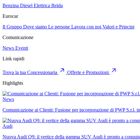
Benzina
Diesel
Elettrica
Ibrida
Eurocar
Il Gruppo
Dove siamo
Le persone
Lavora con noi
Valori e Principi
Comunicazione
News
Eventi
Link rapidi
Trova la tua Concessionaria
Offerte e Promozioni
Highlights
News
Comunicazione ai Clienti: Fusione per incorporazione di PWP S.r.l. i
Audi
Nuova Audi Q9: il vertice della gamma SUV Audi è pronto a conquist