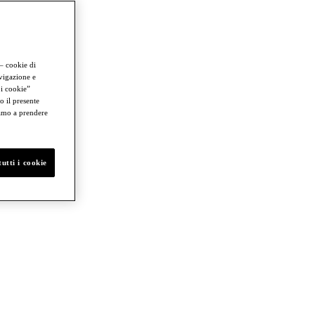
 – cookie di
avigazione e
 i cookie”
o il presente
iamo a prendere
utti i cookie