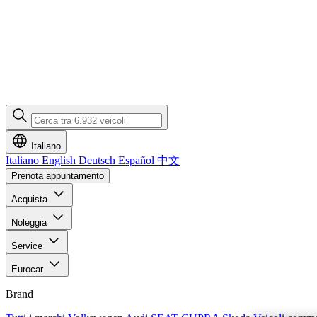
Italiano
Italiano
English
Deutsch
Español
中文
Prenota appuntamento
Acquista
Noleggia
Service
Eurocar
Brand