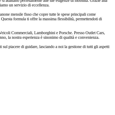
 si adattano perfettamente alle tue esigenze di mobilità. Grazie alla
iamo un servizio di eccellenza.
canone mensile fisso che copre tutte le spese principali come
 Questa formula ti offre la massima flessibilità, permettendoti di
eicoli Commerciali, Lamborghini e Porsche. Presso Outlet Cars,
 anno, la nostra esperienza è sinonimo di qualità e convenienza.
ul piacere di guidare, lasciando a noi la gestione di tutti gli aspetti