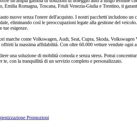
a, offre un'ampia gamma di soluzioni di noleggio auto a lungo termine che
, Emilia Romagna, Toscana, Friuli Venezia-Giulia e Trentino, ti garant
auto nuove senza l'onere dell'acquisto. I nostri pacchetti includono un 
dale, eliminando così le preoccupazioni legate alla gestione del veicolo.
le tue esigenze.
liori marche come Volkswagen, Audi, Seat, Cupra, Skoda, Volkswagen V
r offrirti la massima affidabilità. Con oltre 60.000 vetture vendute ogni
ere una soluzione di mobilità comoda e senza stress. Potrai concentrarti s
per te, con la tranquillità di un servizio completo e personalizzato.
gienizzazione
Promozioni