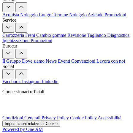
Acquista
Noleggio Lungo Termine
Noleggio Aziende
Promozioni
Service
Carrozzeria
Freni
Cambio gomme
Revisione
Tagliando
Diagnostica
Igienizzazione
Promozioni
Eurocar
Il Gruppo
Dove siamo
News
Eventi
Convenzioni
Lavora con noi
Social
Facebook
Instagram
Linkedin
Concessionari ufficiali
Condizioni Generali
Privacy Policy
Cookie Policy
Accessibilità
Impostazioni relative ai Cookie
Powered by One AM