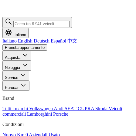
Italiano
Italiano
English
Deutsch
Español
中文
Prenota appuntamento
Acquista
Noleggia
Service
Eurocar
Brand
Tutti i marchi
Volkswagen
Audi
SEAT
CUPRA
Skoda
Veicoli
commerciali
Lamborghini
Porsche
Condizioni
Nuovo
Km 0
Aziendali
Usato