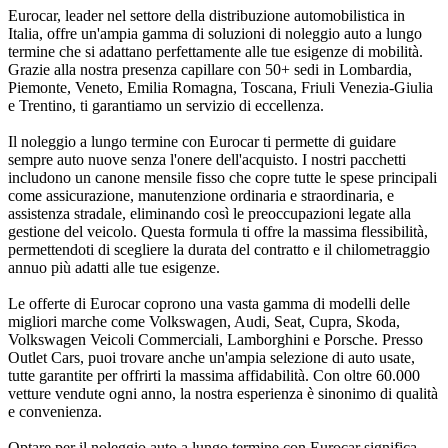
Eurocar, leader nel settore della distribuzione automobilistica in
Italia, offre un'ampia gamma di soluzioni di noleggio auto a lungo
termine che si adattano perfettamente alle tue esigenze di mobilità.
Grazie alla nostra presenza capillare con 50+ sedi in Lombardia,
Piemonte, Veneto, Emilia Romagna, Toscana, Friuli Venezia-Giulia
e Trentino, ti garantiamo un servizio di eccellenza.
Il noleggio a lungo termine con Eurocar ti permette di guidare
sempre auto nuove senza l'onere dell'acquisto. I nostri pacchetti
includono un canone mensile fisso che copre tutte le spese principali
come assicurazione, manutenzione ordinaria e straordinaria, e
assistenza stradale, eliminando così le preoccupazioni legate alla
gestione del veicolo. Questa formula ti offre la massima flessibilità,
permettendoti di scegliere la durata del contratto e il chilometraggio
annuo più adatti alle tue esigenze.
Le offerte di Eurocar coprono una vasta gamma di modelli delle
migliori marche come Volkswagen, Audi, Seat, Cupra, Skoda,
Volkswagen Veicoli Commerciali, Lamborghini e Porsche. Presso
Outlet Cars, puoi trovare anche un'ampia selezione di auto usate,
tutte garantite per offrirti la massima affidabilità. Con oltre 60.000
vetture vendute ogni anno, la nostra esperienza è sinonimo di qualità
e convenienza.
Optare per il noleggio auto a lungo termine con Eurocar significa