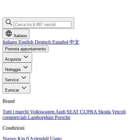
Italiano
Italiano
English
Deutsch
Español
中文
Prenota appuntamento
Acquista
Noleggia
Service
Eurocar
Brand
Tutti i marchi
Volkswagen
Audi
SEAT
CUPRA
Skoda
Veicoli
commerciali
Lamborghini
Porsche
Condizioni
Nuovo
Km 0
Aziendali
Usato