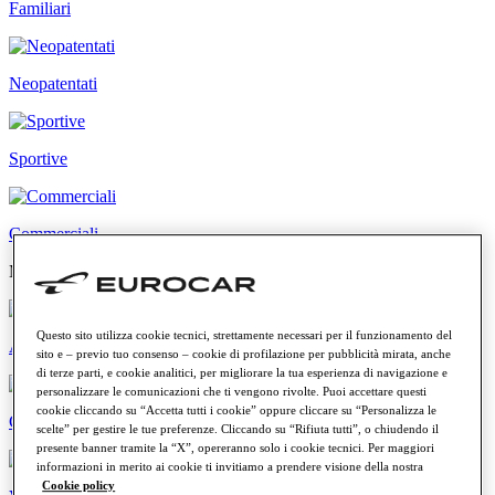
Familiari
Neopatentati
Sportive
Commerciali
Modelli più cercati
Questo sito utilizza cookie tecnici, strettamente necessari per il funzionamento del
Audi Q2
sito e – previo tuo consenso – cookie di profilazione per pubblicità mirata, anche
di terze parti, e cookie analitici, per migliorare la tua esperienza di navigazione e
personalizzare le comunicazioni che ti vengono rivolte. Puoi accettare questi
cookie cliccando su “Accetta tutti i cookie” oppure cliccare su “Personalizza le
CUPRA Formentor
scelte” per gestire le tue preferenze. Cliccando su “Rifiuta tutti”, o chiudendo il
presente banner tramite la “X”, opereranno solo i cookie tecnici. Per maggiori
informazioni in merito ai cookie ti invitiamo a prendere visione della nostra
Cookie policy