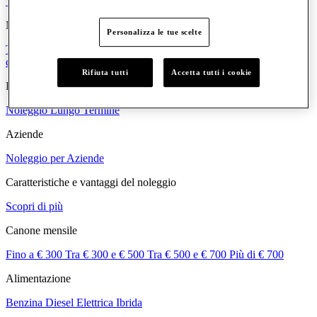
Volkswagen T-Roc
Marchi
Personalizza le tue scelte
Tutti i marchi
Volkswagen
Audi
SEAT
CUPRA
Skoda
Veicoli
commerciali
Porsche
Rifiuta tutti
Accetta tutti i cookie
Privati
Noleggio Lungo Termine
Aziende
Noleggio per Aziende
Caratteristiche e vantaggi del noleggio
Scopri di più
Canone mensile
Fino a € 300
Tra € 300 e € 500
Tra € 500 e € 700
Più di € 700
Alimentazione
Benzina
Diesel
Elettrica
Ibrida