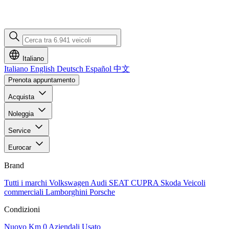
Italiano
Italiano
English
Deutsch
Español
中文
Prenota appuntamento
Acquista
Noleggia
Service
Eurocar
Brand
Tutti i marchi
Volkswagen
Audi
SEAT
CUPRA
Skoda
Veicoli
commerciali
Lamborghini
Porsche
Condizioni
Nuovo
Km 0
Aziendali
Usato