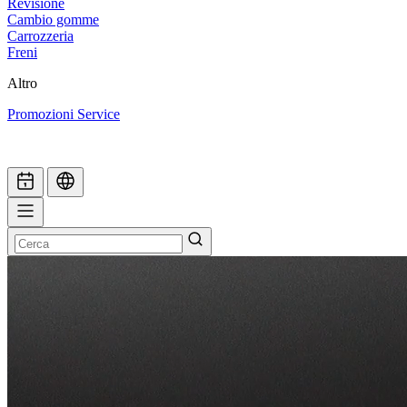
Revisione
Cambio gomme
Carrozzeria
Freni
Altro
Promozioni Service