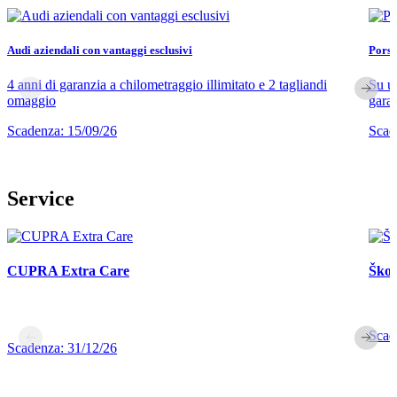
Audi aziendali con vantaggi esclusivi
Porsc
4 anni di garanzia a chilometraggio illimitato e 2 tagliandi
Su u
omaggio
garan
Scadenza: 15/09/26
Scad
Service
CUPRA Extra Care
Škod
Scad
Scadenza: 31/12/26