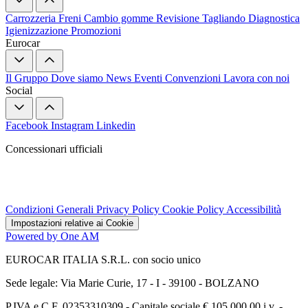
Carrozzeria
Freni
Cambio gomme
Revisione
Tagliando
Diagnostica
Igienizzazione
Promozioni
Eurocar
Il Gruppo
Dove siamo
News
Eventi
Convenzioni
Lavora con noi
Social
Facebook
Instagram
Linkedin
Concessionari ufficiali
Condizioni Generali
Privacy Policy
Cookie Policy
Accessibilità
Impostazioni relative ai Cookie
Powered by One AM
EUROCAR ITALIA S.R.L. con socio unico
Sede legale: Via Marie Curie, 17 - I - 39100 - BOLZANO
P.IVA e C.F. 02353310309 - Capitale sociale € 105.000,00 i.v. -