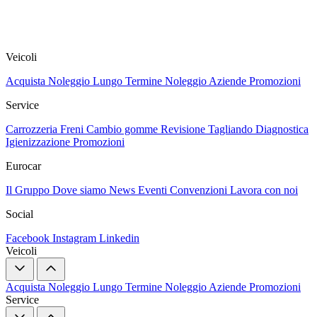
Veicoli
Acquista
Noleggio Lungo Termine
Noleggio Aziende
Promozioni
Service
Carrozzeria
Freni
Cambio gomme
Revisione
Tagliando
Diagnostica
Igienizzazione
Promozioni
Eurocar
Il Gruppo
Dove siamo
News
Eventi
Convenzioni
Lavora con noi
Social
Facebook
Instagram
Linkedin
Veicoli
Acquista
Noleggio Lungo Termine
Noleggio Aziende
Promozioni
Service