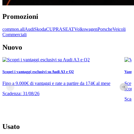
Promozioni
common.all
Audi
Skoda
CUPRA
SEAT
Volkswagen
Porsche
Veicoli
Commerciali
Nuovo
Scopri i vantaggi esclusivi su Audi A3 e Q2
Vanta
Fino a 9.000€ di vantaggi e rate a partire da 174€ al mese
Scegl
scont
Scadenza: 31/08/26
Scad
Usato