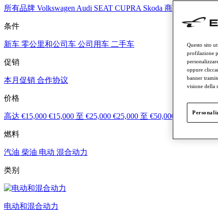
所有品牌
Volkswagen
Audi
SEAT
CUPRA
Skoda
商用车
Lamborg
条件
新车
零公里和公司车
公司用车
二手车
Questo sito ut
profilazione p
促销
personalizzare
oppure cliccar
banner tramit
本月促销
合作协议
visione della
价格
Personaliz
高达 €15,000
€15,000 至 €25,000
€25,000 至 €50,000
€50,000 至 
燃料
汽油
柴油
电动
混合动力
类别
电动和混合动力