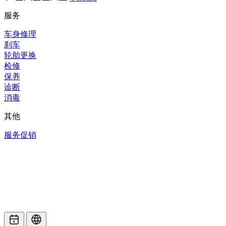
服务
车身修理
刹车
轮胎更换
检修
保养
诊断
消毒
其他
服务促销