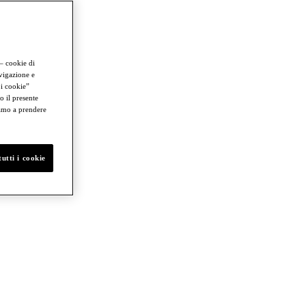
 – cookie di
avigazione e
 i cookie”
o il presente
iamo a prendere
utti i cookie