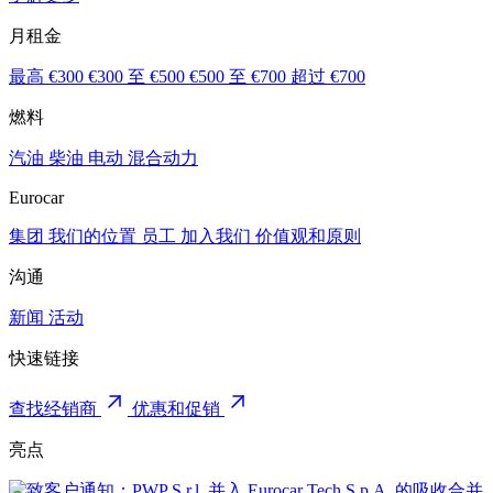
月租金
最高 €300
€300 至 €500
€500 至 €700
超过 €700
燃料
汽油
柴油
电动
混合动力
Eurocar
集团
我们的位置
员工
加入我们
价值观和原则
沟通
新闻
活动
快速链接
查找经销商
优惠和促销
亮点