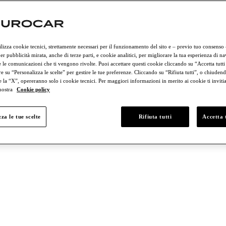
hini
Porsche
ilizza cookie tecnici, strettamente necessari per il funzionamento del sito e – previo tuo consenso
er pubblicità mirata, anche di terze parti, e cookie analitici, per migliorare la tua esperienza di n
 le comunicazioni che ti vengono rivolte. Puoi accettare questi cookie cliccando su “Accetta tutti
e su “Personalizza le scelte” per gestire le tue preferenze. Cliccando su “Rifiuta tutti”, o chiudend
e la “X”, opereranno solo i cookie tecnici. Per maggiori informazioni in merito ai cookie ti invit
 nostra
Cookie policy
za le tue scelte
Rifiuta tutti
Accetta t
€75,000
€75,000 至 €100,000
超过 €100,000