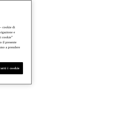
 – cookie di
avigazione e
 i cookie”
o il presente
iamo a prendere
utti i cookie