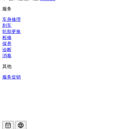
服务
车身修理
刹车
轮胎更换
检修
保养
诊断
消毒
其他
服务促销