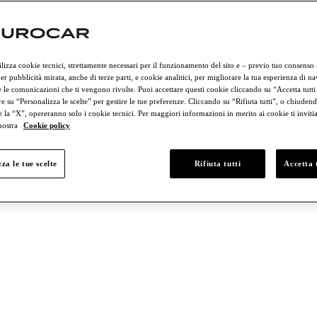
hini
Porsche
ilizza cookie tecnici, strettamente necessari per il funzionamento del sito e – previo tuo consenso
er pubblicità mirata, anche di terze parti, e cookie analitici, per migliorare la tua esperienza di n
 le comunicazioni che ti vengono rivolte. Puoi accettare questi cookie cliccando su “Accetta tutti
e su “Personalizza le scelte” per gestire le tue preferenze. Cliccando su “Rifiuta tutti”, o chiudend
e la “X”, opereranno solo i cookie tecnici. Per maggiori informazioni in merito ai cookie ti invit
 nostra
Cookie policy
za le tue scelte
Rifiuta tutti
Accetta t
€75,000
€75,000 至 €100,000
超过 €100,000