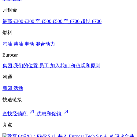
月租金
最高 €300
€300 至 €500
€500 至 €700
超过 €700
燃料
汽油
柴油
电动
混合动力
Eurocar
集团
我们的位置
员工
加入我们
价值观和原则
沟通
新闻
活动
快速链接
查找经销商
优惠和促销
亮点