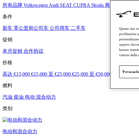
所有品牌
Volkswagen
Audi
SEAT
CUPRA
Skoda
商用车
Lamborg
条件
新车
零公里和公司车
公司用车
二手车
Questo sito ut
profilazione p
促销
personalizzare
oppure cliccar
banner tramit
本月促销
合作协议
visione della
价格
Personaliz
高达 €15,000
€15,000 至 €25,000
€25,000 至 €50,000
€50,000 至 
燃料
汽油
柴油
电动
混合动力
类别
电动和混合动力