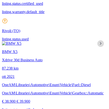
listing.status.certified_used
listing.warranty.default_title
Rivoli
(TO)
listing.status.used
BMW X5
Xdrive 30d Business Auto
87.238 km
ott 2021
OneAM\Libraries\Automotive\Enum\Vehicle\Fuel::Diesel
OneAM\Libraries\Automotive\Enum\Vehicle\Gearbox::Automatic
€ 38.900
€ 39.900