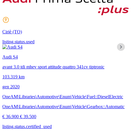
Ciriè
(TO)
listing.status.used
Audi S4
avant 3.0 tdi mhev sport attitude quattro 341cv tiptronic
103.319 km
gen 2020
OneAM\Libraries\Automotive\Enum\Vehicle\Fuel::DieselElectric
OneAM\Libraries\Automotive\Enum\Vehicle\Gearbox::Automatic
€ 36.900
€ 39.500
listing.status.certified_used