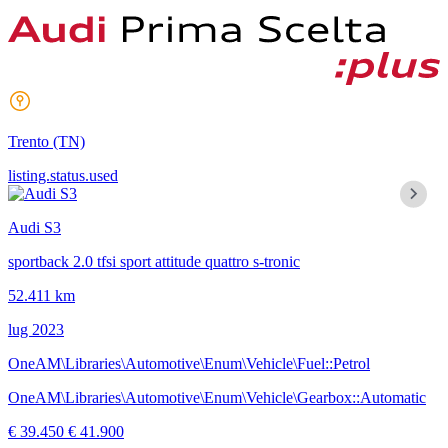
Trento
(TN)
listing.status.used
Audi S3
sportback 2.0 tfsi sport attitude quattro s-tronic
52.411 km
lug 2023
OneAM\Libraries\Automotive\Enum\Vehicle\Fuel::Petrol
OneAM\Libraries\Automotive\Enum\Vehicle\Gearbox::Automatic
€ 39.450
€ 41.900