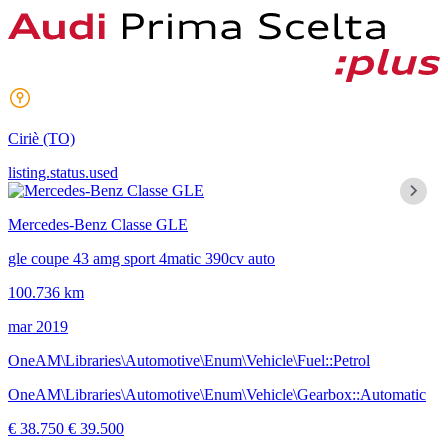
Ciriè
(TO)
listing.status.used
Mercedes-Benz Classe GLE
gle coupe 43 amg sport 4matic 390cv auto
100.736 km
mar 2019
OneAM\Libraries\Automotive\Enum\Vehicle\Fuel::Petrol
OneAM\Libraries\Automotive\Enum\Vehicle\Gearbox::Automatic
€ 38.750
€ 39.500