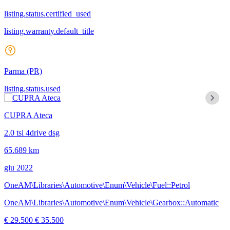
listing.status.certified_used
listing.warranty.default_title
Parma
(PR)
listing.status.used
CUPRA Ateca
2.0 tsi 4drive dsg
65.689 km
giu 2022
OneAM\Libraries\Automotive\Enum\Vehicle\Fuel::Petrol
OneAM\Libraries\Automotive\Enum\Vehicle\Gearbox::Automatic
€ 29.500
€ 35.500