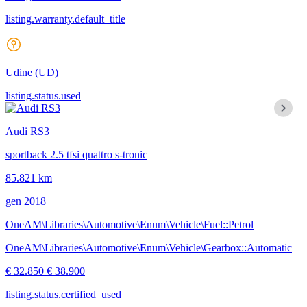
listing.warranty.default_title
Udine
(UD)
listing.status.used
Audi RS3
sportback 2.5 tfsi quattro s-tronic
85.821 km
gen 2018
OneAM\Libraries\Automotive\Enum\Vehicle\Fuel::Petrol
OneAM\Libraries\Automotive\Enum\Vehicle\Gearbox::Automatic
€ 32.850
€ 38.900
listing.status.certified_used