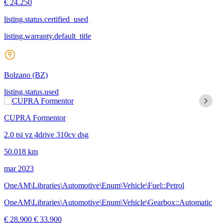
€ 24.250
listing.status.certified_used
listing.warranty.default_title
Bolzano
(BZ)
listing.status.used
CUPRA Formentor
2.0 tsi vz 4drive 310cv dsg
50.018 km
mar 2023
OneAM\Libraries\Automotive\Enum\Vehicle\Fuel::Petrol
OneAM\Libraries\Automotive\Enum\Vehicle\Gearbox::Automatic
€ 28.900
€ 33.900