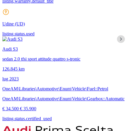
listing.warranty.default_title
Udine
(UD)
listing.status.used
Audi S3
sedan 2.0 tfsi sport attitude quattro s-tronic
126.845 km
lug 2023
OneAM\Libraries\Automotive\Enum\Vehicle\Fuel::Petrol
OneAM\Libraries\Automotive\Enum\Vehicle\Gearbox::Automatic
€ 34.500
€ 35.900
listing.status.certified_used