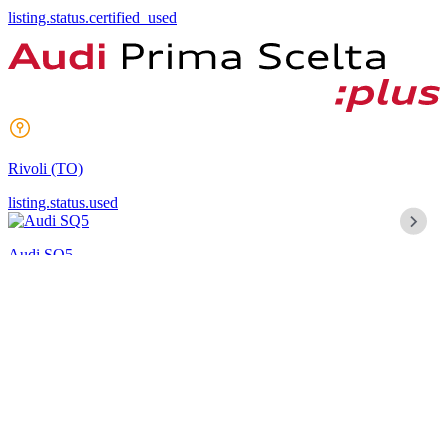
listing.status.certified_used
Rivoli
(TO)
listing.status.used
Audi SQ5
Sportback 3.0TDI 341CV quattro tiptronic
111.008 km
mag 2022
OneAM\Libraries\Automotive\Enum\Vehicle\Fuel::DieselElectric
OneAM\Libraries\Automotive\Enum\Vehicle\Gearbox::Automatic