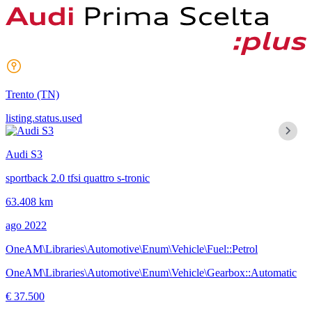
Trento
(TN)
listing.status.used
Audi S3
sportback 2.0 tfsi quattro s-tronic
63.408 km
ago 2022
OneAM\Libraries\Automotive\Enum\Vehicle\Fuel::Petrol
OneAM\Libraries\Automotive\Enum\Vehicle\Gearbox::Automatic
€ 37.500