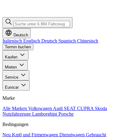
Deutsch
Italienisch
Englisch
Deutsch
Spanisch
Chinesisch
Termin buchen
Kaufen
Mieten
Service
Eurocar
Marke
Alle Marken
Volkswagen
Audi
SEAT
CUPRA
Skoda
Nutzfahrzeuge
Lamborghini
Porsche
Bedingungen
Neu
Km0 und Firmenwagen
Dienstwagen
Gebraucht