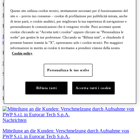
Kraftstoff
Questo sito utilizza cookie tecnici, strettamente necessari per il funzionamento del
Benzin
Diesel
Elektrisch
Hybrid
sito e – previo tuo consenso – cookie di profilazione per pubblicità mirata, anche
di terze parti, e cookie analitici, per migliorare la tua esperienza di navigazione e
Eurocar
personalizzare le comunicazioni che ti vengono rivolte. Puoi accettare questi
cookie cliccando su “Accetta tutti i cookie” oppure cliccare su “Personalizza le
Die Gruppe
Wo wir sind
Die Menschen
Arbeiten Sie mit uns
Werte
scelte” per gestire le tue preferenze. Cliccando su “Rifiuta tutti”, o chiudendo il
und Prinzipien
presente banner tramite la “X”, opereranno solo i cookie tecnici. Per maggiori
informazioni in merito ai cookie ti invitiamo a prendere visione della nostra
Kommunikation
Cookie policy
Nachrichten
Veranstaltungen
Personalizza le tue scelte
Schnellzugriffe
Finden Sie Ihr Autohaus
Angebote und Aktionen
Rifiuta tutti
Accetta tutti i cookie
Highlights
Nachrichten
Mitteilung an die Kunden: Verschmelzung durch Aufnahme von
PWP S.r.l. in Eurocar Tech S.p.A.