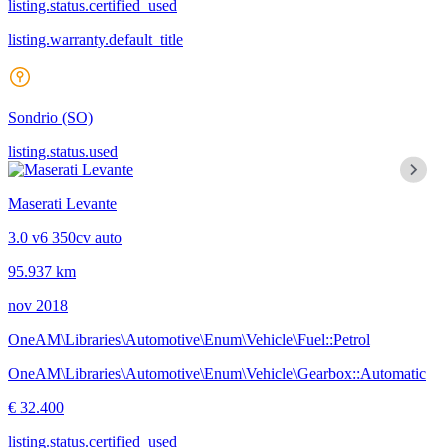
listing.status.certified_used
listing.warranty.default_title
Sondrio
(SO)
listing.status.used
Maserati Levante
3.0 v6 350cv auto
95.937 km
nov 2018
OneAM\Libraries\Automotive\Enum\Vehicle\Fuel::Petrol
OneAM\Libraries\Automotive\Enum\Vehicle\Gearbox::Automatic
€ 32.400
listing.status.certified_used