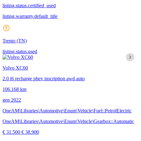
listing.status.certified_used
listing.warranty.default_title
Trento
(TN)
listing.status.used
Volvo XC60
2.0 t6 recharge phev inscription awd auto
106.168 km
gen 2022
OneAM\Libraries\Automotive\Enum\Vehicle\Fuel::PetrolElectric
OneAM\Libraries\Automotive\Enum\Vehicle\Gearbox::Automatic
€ 31.500
€ 38.900