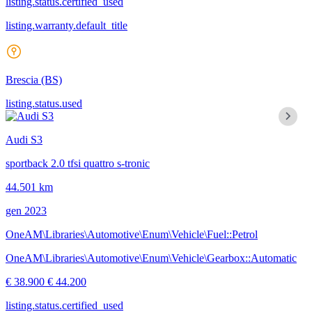
listing.status.certified_used
listing.warranty.default_title
Brescia
(BS)
listing.status.used
Audi S3
sportback 2.0 tfsi quattro s-tronic
44.501 km
gen 2023
OneAM\Libraries\Automotive\Enum\Vehicle\Fuel::Petrol
OneAM\Libraries\Automotive\Enum\Vehicle\Gearbox::Automatic
€ 38.900
€ 44.200
listing.status.certified_used