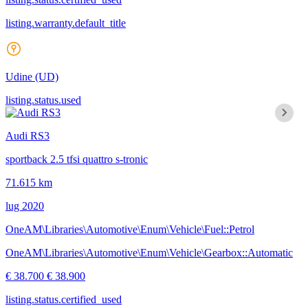
listing.warranty.default_title
Udine
(UD)
listing.status.used
Audi RS3
sportback 2.5 tfsi quattro s-tronic
71.615 km
lug 2020
OneAM\Libraries\Automotive\Enum\Vehicle\Fuel::Petrol
OneAM\Libraries\Automotive\Enum\Vehicle\Gearbox::Automatic
€ 38.700
€ 38.900
listing.status.certified_used