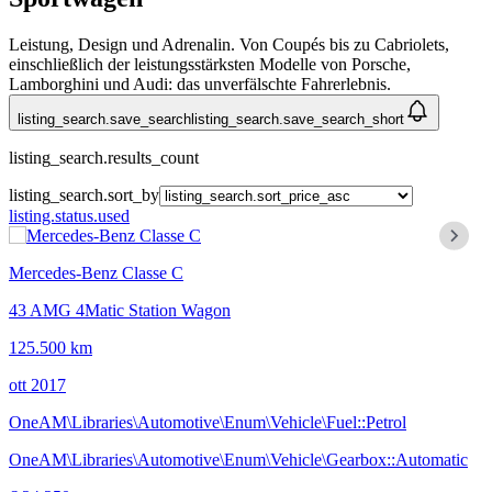
Leistung, Design und Adrenalin. Von Coupés bis zu Cabriolets,
einschließlich der leistungsstärksten Modelle von Porsche,
Lamborghini und Audi: das unverfälschte Fahrerlebnis.
listing_search.save_search
listing_search.save_search_short
listing_search.results_count
listing_search.sort_by
listing.status.used
Mercedes-Benz Classe C
43 AMG 4Matic Station Wagon
125.500 km
ott 2017
OneAM\Libraries\Automotive\Enum\Vehicle\Fuel::Petrol
OneAM\Libraries\Automotive\Enum\Vehicle\Gearbox::Automatic