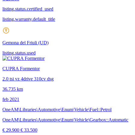
listing.status.certified_used
listing.warranty.default_title
Gemona del Friuli
(UD)
listing.status.used
CUPRA Formentor
2.0 tsi vz 4drive 310cv dsg
36.735 km
feb 2021
OneAM\Libraries\Automotive\Enum\Vehicle\Fuel::Petrol
OneAM\Libraries\Automotive\Enum\Vehicle\Gearbox::Automatic
€ 29.900
€ 33.500