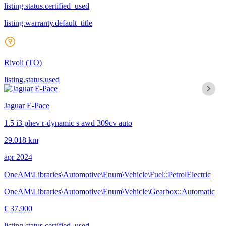
listing.status.certified_used
listing.warranty.default_title
Rivoli
(TO)
listing.status.used
Jaguar E-Pace
1.5 i3 phev r-dynamic s awd 309cv auto
29.018 km
apr 2024
OneAM\Libraries\Automotive\Enum\Vehicle\Fuel::PetrolElectric
OneAM\Libraries\Automotive\Enum\Vehicle\Gearbox::Automatic
€ 37.900
listing.status.certified_used