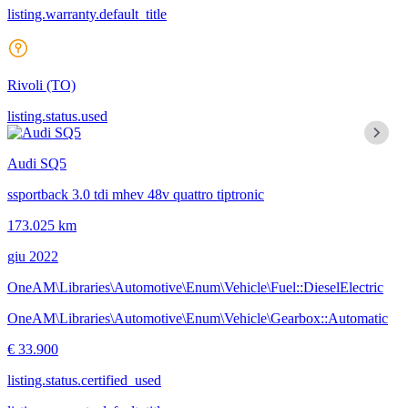
listing.warranty.default_title
Rivoli
(TO)
listing.status.used
Audi SQ5
ssportback 3.0 tdi mhev 48v quattro tiptronic
173.025 km
giu 2022
OneAM\Libraries\Automotive\Enum\Vehicle\Fuel::DieselElectric
OneAM\Libraries\Automotive\Enum\Vehicle\Gearbox::Automatic
€ 33.900
listing.status.certified_used