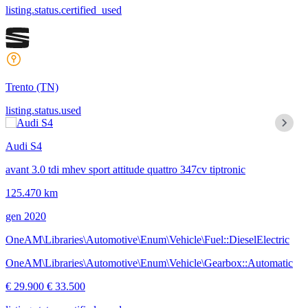
listing.status.certified_used
Trento
(TN)
listing.status.used
Audi S4
avant 3.0 tdi mhev sport attitude quattro 347cv tiptronic
125.470 km
gen 2020
OneAM\Libraries\Automotive\Enum\Vehicle\Fuel::DieselElectric
OneAM\Libraries\Automotive\Enum\Vehicle\Gearbox::Automatic
€ 29.900
€ 33.500