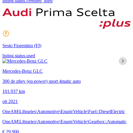
listing.status.certified_used
Sesto Fiorentino
(FI)
listing.status.used
Mercedes-Benz GLC
300 de phev (eq-power) sport 4matic auto
101.937 km
ott 2021
OneAM\Libraries\Automotive\Enum\Vehicle\Fuel::DieselElectric
OneAM\Libraries\Automotive\Enum\Vehicle\Gearbox::Automatic
€ 29.900