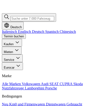
Deutsch
Italienisch
Englisch
Deutsch
Spanisch
Chinesisch
Termin buchen
Kaufen
Mieten
Service
Eurocar
Marke
Alle Marken
Volkswagen
Audi
SEAT
CUPRA
Skoda
Nutzfahrzeuge
Lamborghini
Porsche
Bedingungen
Neu
Km0 und Firmenwagen
Dienstwagen
Gebraucht