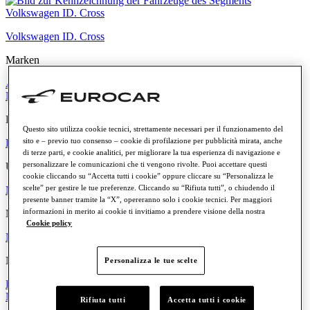
Volkswagen ID. Cross
Marken
Alle Marken
Volkswagen
Audi
SEAT
CUPRA
Skoda
Nutzfahrzeuge
Porsche
Privat
Questo sito utilizza cookie tecnici, strettamente necessari per il funzionamento del
sito e – previo tuo consenso – cookie di profilazione per pubblicità mirata, anche
Langzeitmiete
di terze parti, e cookie analitici, per migliorare la tua esperienza di navigazione e
personalizzare le comunicazioni che ti vengono rivolte. Puoi accettare questi
Unternehmen
cookie cliccando su “Accetta tutti i cookie” oppure cliccare su “Personalizza le
scelte” per gestire le tue preferenze. Cliccando su “Rifiuta tutti”, o chiudendo il
Miete für Unternehmen
presente banner tramite la “X”, opereranno solo i cookie tecnici. Per maggiori
informazioni in merito ai cookie ti invitiamo a prendere visione della nostra
Merkmale und Vorteile der Miete
Cookie policy
Mehr erfahren
Monatliche Rate
Personalizza le tue scelte
Bis zu 300 €
Zwischen 300 € und 500 €
Zwischen 500 € und 700 €
Mehr als 700 €
Rifiuta tutti
Accetta tutti i cookie