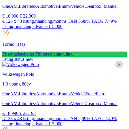
OneAM\Libraries\Automotive\Enum\Vehicle\Gearbox::Manual
€ 18.900
€ 22.300
€ 126
x 48 listing.financing.months
TAN
5,99%
TAEG
7,49%
listing.financing.advance € 5.000
Torino
(TO)
Frischgebackener Führerscheinneuling
listing.status.new
Volkswagen Polo
1.0 young 80cv
OneAM\Libraries\Automotive\Enum\Vehicle\Fuel::Petrol
OneAM\Libraries\Automotive\Enum\Vehicle\Gearbox::Manual
€ 18.990
€ 22.193
€ 128
x 48 listing.financing.months
TAN
5,99%
TAEG
7,49%
listing.financing.advance € 5.000