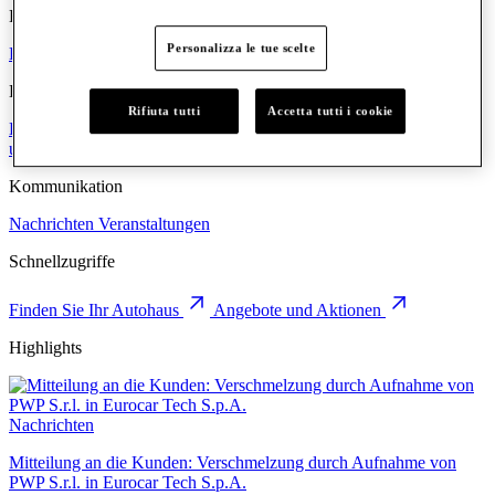
Kraftstoff
Personalizza le tue scelte
Benzin
Diesel
Elektrisch
Hybrid
Eurocar
Rifiuta tutti
Accetta tutti i cookie
Die Gruppe
Wo wir sind
Die Menschen
Arbeiten Sie mit uns
Werte
und Prinzipien
Kommunikation
Nachrichten
Veranstaltungen
Schnellzugriffe
Finden Sie Ihr Autohaus
Angebote und Aktionen
Highlights
Nachrichten
Mitteilung an die Kunden: Verschmelzung durch Aufnahme von
PWP S.r.l. in Eurocar Tech S.p.A.