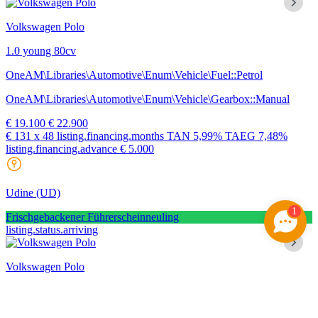
Volkswagen Polo
1.0 young 80cv
OneAM\Libraries\Automotive\Enum\Vehicle\Fuel::Petrol
OneAM\Libraries\Automotive\Enum\Vehicle\Gearbox::Manual
€ 19.100
€ 22.900
€ 131
x 48 listing.financing.months
TAN
5,99%
TAEG
7,48%
listing.financing.advance € 5.000
Udine
(UD)
1
Frischgebackener Führerscheinneuling
listing.status.arriving
Volkswagen Polo
1.0 young 80cv
OneAM\Libraries\Automotive\Enum\Vehicle\Fuel::Petrol