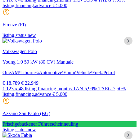
listing.financing.advance € 5.000
Firenze
(FI)
listing.status.new
Volkswagen Polo
Young 1.0 59 kW (80 CV) Manuale
OneAM\Libraries\Automotive\Enum\Vehicle\Fuel::Petrol
€ 18.789
€ 22.949
€ 123
x 48 listing.financing.months
TAN
5,99%
TAEG
7,50%
listing.financing.advance € 5.000
Azzano San Paolo
(BG)
Frischgebackener Führerscheinneuling
listing.status.new