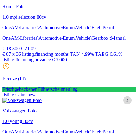
Skoda Fabia
1.0 mpi selection 80cv
OneAM\Libraries\Automotive\Enum\Vehicle\Fuel::Petrol
OneAM\Libraries\Automotive\Enum\Vehicle\Gearbox::Manual
€ 18.800
€ 21.091
€ 87
x 36 listing.financing.months
TAN
4,99%
TAEG
6,61%
listing.financing.advance € 5.000
Firenze
(FI)
Frischgebackener Führerscheinneuling
listing.status.new
Volkswagen Polo
1.0 young 80cv
OneAM\Libraries\Automotive\Enum\Vehicle\Fuel::Petrol