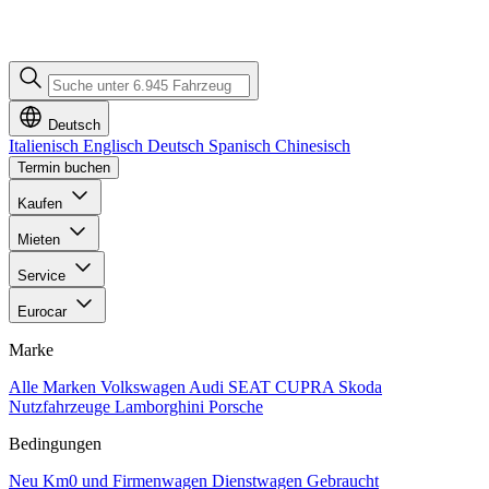
Deutsch
Italienisch
Englisch
Deutsch
Spanisch
Chinesisch
Termin buchen
Kaufen
Mieten
Service
Eurocar
Marke
Alle Marken
Volkswagen
Audi
SEAT
CUPRA
Skoda
Nutzfahrzeuge
Lamborghini
Porsche
Bedingungen
Neu
Km0 und Firmenwagen
Dienstwagen
Gebraucht