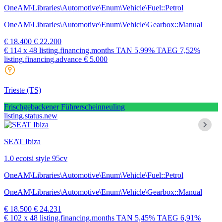
OneAM\Libraries\Automotive\Enum\Vehicle\Fuel::Petrol
OneAM\Libraries\Automotive\Enum\Vehicle\Gearbox::Manual
€ 18.400
€ 22.200
€ 114
x 48 listing.financing.months
TAN
5,99%
TAEG
7,52%
listing.financing.advance € 5.000
Trieste
(TS)
Frischgebackener Führerscheinneuling
listing.status.new
SEAT Ibiza
1.0 ecotsi style 95cv
OneAM\Libraries\Automotive\Enum\Vehicle\Fuel::Petrol
OneAM\Libraries\Automotive\Enum\Vehicle\Gearbox::Manual
€ 18.500
€ 24.231
€ 102
x 48 listing.financing.months
TAN
5,45%
TAEG
6,91%