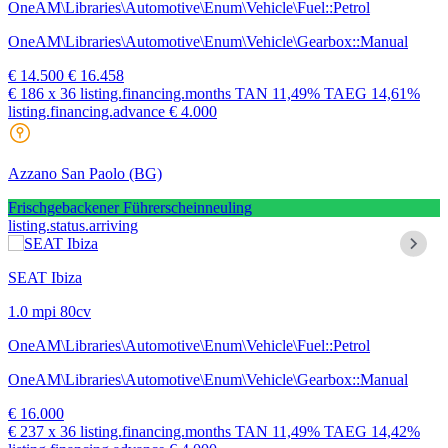
OneAM\Libraries\Automotive\Enum\Vehicle\Fuel::Petrol
OneAM\Libraries\Automotive\Enum\Vehicle\Gearbox::Manual
€ 14.500
€ 16.458
€ 186
x 36 listing.financing.months
TAN
11,49%
TAEG
14,61%
listing.financing.advance € 4.000
Azzano San Paolo
(BG)
Frischgebackener Führerscheinneuling
listing.status.arriving
SEAT Ibiza
1.0 mpi 80cv
OneAM\Libraries\Automotive\Enum\Vehicle\Fuel::Petrol
OneAM\Libraries\Automotive\Enum\Vehicle\Gearbox::Manual
€ 16.000
€ 237
x 36 listing.financing.months
TAN
11,49%
TAEG
14,42%