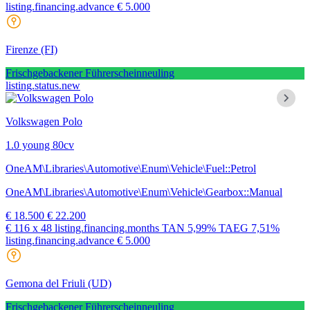
listing.financing.advance € 5.000
Firenze
(FI)
Frischgebackener Führerscheinneuling
listing.status.new
Volkswagen Polo
1.0 young 80cv
OneAM\Libraries\Automotive\Enum\Vehicle\Fuel::Petrol
OneAM\Libraries\Automotive\Enum\Vehicle\Gearbox::Manual
€ 18.500
€ 22.200
€ 116
x 48 listing.financing.months
TAN
5,99%
TAEG
7,51%
listing.financing.advance € 5.000
Gemona del Friuli
(UD)
Frischgebackener Führerscheinneuling