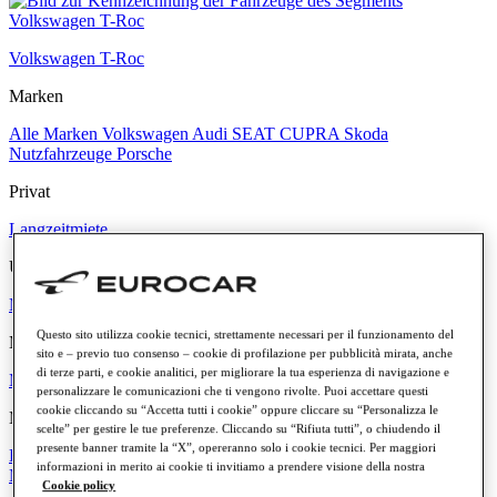
Volkswagen T-Roc
Marken
Alle Marken
Volkswagen
Audi
SEAT
CUPRA
Skoda
Nutzfahrzeuge
Porsche
Privat
Langzeitmiete
Unternehmen
Miete für Unternehmen
Questo sito utilizza cookie tecnici, strettamente necessari per il funzionamento del
Merkmale und Vorteile der Miete
sito e – previo tuo consenso – cookie di profilazione per pubblicità mirata, anche
di terze parti, e cookie analitici, per migliorare la tua esperienza di navigazione e
Mehr erfahren
personalizzare le comunicazioni che ti vengono rivolte. Puoi accettare questi
cookie cliccando su “Accetta tutti i cookie” oppure cliccare su “Personalizza le
Monatliche Rate
scelte” per gestire le tue preferenze. Cliccando su “Rifiuta tutti”, o chiudendo il
presente banner tramite la “X”, opereranno solo i cookie tecnici. Per maggiori
Bis zu 300 €
Zwischen 300 € und 500 €
Zwischen 500 € und 700 €
informazioni in merito ai cookie ti invitiamo a prendere visione della nostra
Mehr als 700 €
Cookie policy