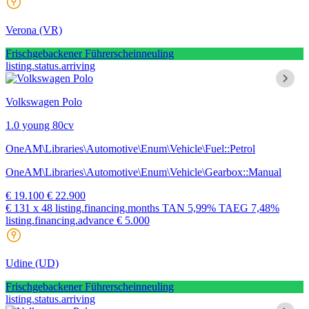
Verona
(VR)
Frischgebackener Führerscheinneuling
listing.status.arriving
Volkswagen Polo
1.0 young 80cv
OneAM\Libraries\Automotive\Enum\Vehicle\Fuel::Petrol
OneAM\Libraries\Automotive\Enum\Vehicle\Gearbox::Manual
€ 19.100
€ 22.900
€ 131
x 48 listing.financing.months
TAN
5,99%
TAEG
7,48%
listing.financing.advance € 5.000
Udine
(UD)
Frischgebackener Führerscheinneuling
listing.status.arriving