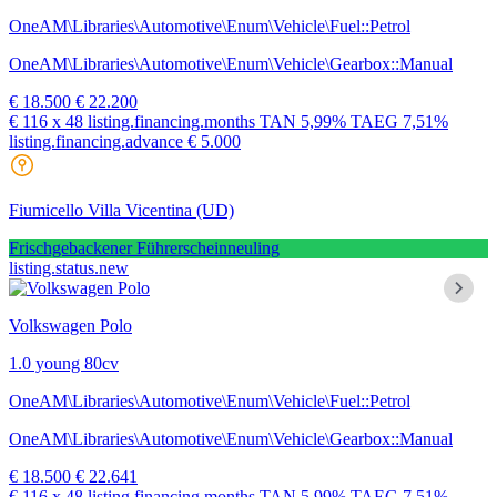
OneAM\Libraries\Automotive\Enum\Vehicle\Fuel::Petrol
OneAM\Libraries\Automotive\Enum\Vehicle\Gearbox::Manual
€ 18.500
€ 22.200
€ 116
x 48 listing.financing.months
TAN
5,99%
TAEG
7,51%
listing.financing.advance € 5.000
Fiumicello Villa Vicentina
(UD)
Frischgebackener Führerscheinneuling
listing.status.new
Volkswagen Polo
1.0 young 80cv
OneAM\Libraries\Automotive\Enum\Vehicle\Fuel::Petrol
OneAM\Libraries\Automotive\Enum\Vehicle\Gearbox::Manual
€ 18.500
€ 22.641
€ 116
x 48 listing.financing.months
TAN
5,99%
TAEG
7,51%