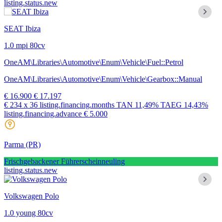
listing.status.new
SEAT Ibiza
1.0 mpi 80cv
OneAM\Libraries\Automotive\Enum\Vehicle\Fuel::Petrol
OneAM\Libraries\Automotive\Enum\Vehicle\Gearbox::Manual
€ 16.900
€ 17.197
€ 234
x 36 listing.financing.months
TAN
11,49%
TAEG
14,43%
listing.financing.advance € 5.000
Parma
(PR)
Frischgebackener Führerscheinneuling
listing.status.new
Volkswagen Polo
1.0 young 80cv