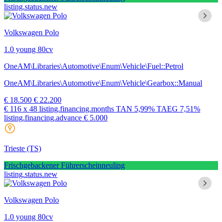
listing.status.new
Volkswagen Polo
1.0 young 80cv
OneAM\Libraries\Automotive\Enum\Vehicle\Fuel::Petrol
OneAM\Libraries\Automotive\Enum\Vehicle\Gearbox::Manual
€ 18.500
€ 22.200
€ 116
x 48 listing.financing.months
TAN
5,99%
TAEG
7,51%
listing.financing.advance € 5.000
Trieste
(TS)
Frischgebackener Führerscheinneuling
listing.status.new
Volkswagen Polo
1.0 young 80cv