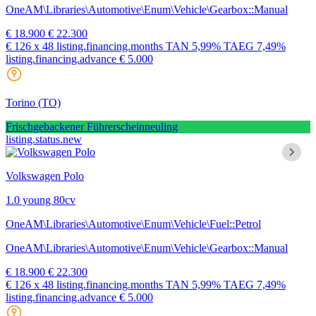
OneAM\Libraries\Automotive\Enum\Vehicle\Gearbox::Manual
€ 18.900
€ 22.300
€ 126
x 48 listing.financing.months
TAN
5,99%
TAEG
7,49%
listing.financing.advance € 5.000
Torino
(TO)
Frischgebackener Führerscheinneuling
listing.status.new
Volkswagen Polo
1.0 young 80cv
OneAM\Libraries\Automotive\Enum\Vehicle\Fuel::Petrol
OneAM\Libraries\Automotive\Enum\Vehicle\Gearbox::Manual
€ 18.900
€ 22.300
€ 126
x 48 listing.financing.months
TAN
5,99%
TAEG
7,49%
listing.financing.advance € 5.000