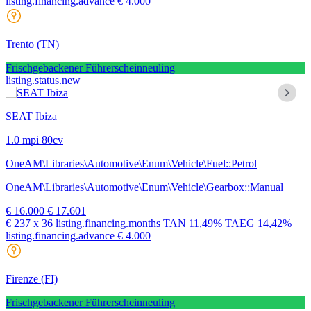
listing.financing.advance € 4.000
Trento
(TN)
Frischgebackener Führerscheinneuling
listing.status.new
SEAT Ibiza
1.0 mpi 80cv
OneAM\Libraries\Automotive\Enum\Vehicle\Fuel::Petrol
OneAM\Libraries\Automotive\Enum\Vehicle\Gearbox::Manual
€ 16.000
€ 17.601
€ 237
x 36 listing.financing.months
TAN
11,49%
TAEG
14,42%
listing.financing.advance € 4.000
Firenze
(FI)
Frischgebackener Führerscheinneuling