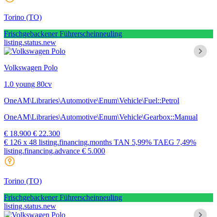
Torino
(TO)
Frischgebackener Führerscheinneuling
listing.status.new
Volkswagen Polo
1.0 young 80cv
OneAM\Libraries\Automotive\Enum\Vehicle\Fuel::Petrol
OneAM\Libraries\Automotive\Enum\Vehicle\Gearbox::Manual
€ 18.900
€ 22.300
€ 126
x 48 listing.financing.months
TAN
5,99%
TAEG
7,49%
listing.financing.advance € 5.000
Torino
(TO)
Frischgebackener Führerscheinneuling
listing.status.new