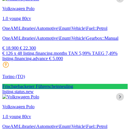
Volkswagen Polo
1.0 young 80cv
OneAM\Libraries\Automotive\Enum\Vehicle\Fuel::Petrol
OneAM\Libraries\Automotive\Enum\Vehicle\Gearbox::Manual
€ 18.900
€ 22.300
€ 126
x 48 listing.financing.months
TAN
5,99%
TAEG
7,49%
listing.financing.advance € 5.000
Torino
(TO)
Frischgebackener Führerscheinneuling
listing.status.new
Volkswagen Polo
1.0 young 80cv
OneAM\Libraries\Automotive\Enum\Vehicle\Fuel::Petrol