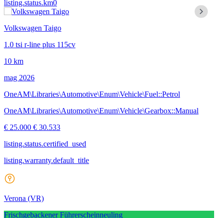
listing.status.km0
Volkswagen Taigo
1.0 tsi r-line plus 115cv
10 km
mag 2026
OneAM\Libraries\Automotive\Enum\Vehicle\Fuel::Petrol
OneAM\Libraries\Automotive\Enum\Vehicle\Gearbox::Manual
€ 25.000
€ 30.533
listing.status.certified_used
listing.warranty.default_title
Verona
(VR)
Frischgebackener Führerscheinneuling