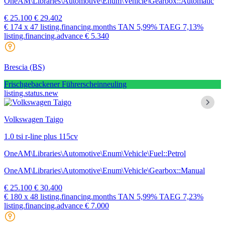
OneAM\Libraries\Automotive\Enum\Vehicle\Gearbox::Automatic
€ 25.100
€ 29.402
€ 174
x 47 listing.financing.months
TAN
5,99%
TAEG
7,13%
listing.financing.advance € 5.340
Brescia
(BS)
Frischgebackener Führerscheinneuling
listing.status.new
Volkswagen Taigo
1.0 tsi r-line plus 115cv
OneAM\Libraries\Automotive\Enum\Vehicle\Fuel::Petrol
OneAM\Libraries\Automotive\Enum\Vehicle\Gearbox::Manual
€ 25.100
€ 30.400
€ 180
x 48 listing.financing.months
TAN
5,99%
TAEG
7,23%
listing.financing.advance € 7.000