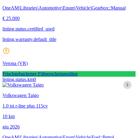
OneAM\Libraries\Automotive\Enum\Vehicle\Gearbox::Manual
€ 25.000
listing.status.certified_used
listing.warranty.default_title
Verona
(VR)
Frischgebackener Führerscheinneuling
listing.status.km0
Volkswagen Taigo
1.0 tsi r-line plus 115cv
10 km
giu 2026
OneAM\Libraries\Automotive\Enum\Vehicle\Fuel::Petrol