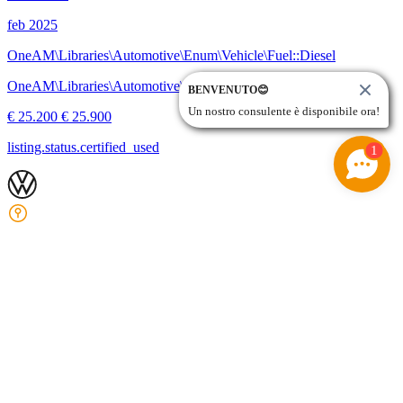
feb 2025
OneAM\Libraries\Automotive\Enum\Vehicle\Fuel::Diesel
OneAM\Libraries\Automotive\Enum\Vehicle\Gearbox::Manual
BENVENUTO😊
Un nostro consulente è disponibile ora!
€ 25.200
€ 25.900
listing.status.certified_used
1
Azzano San Paolo
(BG)
Frischgebackener Führerscheinneuling
2 tagliandi omaggio
listing.status.used
Volkswagen T-Roc
2.0 tdi life 115cv