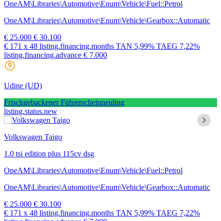
OneAM\Libraries\Automotive\Enum\Vehicle\Fuel::Petrol
OneAM\Libraries\Automotive\Enum\Vehicle\Gearbox::Automatic
€ 25.000
€ 30.100
€ 171
x 48 listing.financing.months
TAN
5,99%
TAEG
7,22%
listing.financing.advance € 7.000
Udine
(UD)
Frischgebackener Führerscheinneuling
listing.status.new
Volkswagen Taigo
1.0 tsi edition plus 115cv dsg
OneAM\Libraries\Automotive\Enum\Vehicle\Fuel::Petrol
OneAM\Libraries\Automotive\Enum\Vehicle\Gearbox::Automatic
€ 25.000
€ 30.100
€ 171
x 48 listing.financing.months
TAN
5,99%
TAEG
7,22%