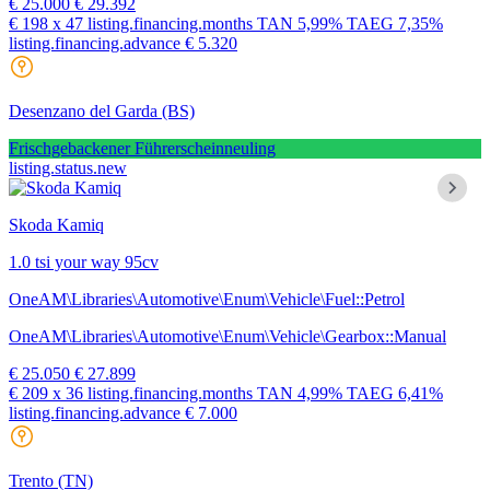
€ 25.000
€ 29.392
€ 198
x 47 listing.financing.months
TAN
5,99%
TAEG
7,35%
listing.financing.advance € 5.320
Desenzano del Garda
(BS)
Frischgebackener Führerscheinneuling
listing.status.new
Skoda Kamiq
1.0 tsi your way 95cv
OneAM\Libraries\Automotive\Enum\Vehicle\Fuel::Petrol
OneAM\Libraries\Automotive\Enum\Vehicle\Gearbox::Manual
€ 25.050
€ 27.899
€ 209
x 36 listing.financing.months
TAN
4,99%
TAEG
6,41%
listing.financing.advance € 7.000
Trento
(TN)