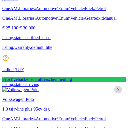
OneAM\Libraries\Automotive\Enum\Vehicle\Fuel::Petrol
OneAM\Libraries\Automotive\Enum\Vehicle\Gearbox::Manual
€ 25.100
€ 30.000
listing.status.certified_used
listing.warranty.default_title
Udine
(UD)
Frischgebackener Führerscheinneuling
listing.status.arriving
Volkswagen Polo
1.0 tsi r-line plus 95cv dsg
OneAM\Libraries\Automotive\Enum\Vehicle\Fuel::Petrol