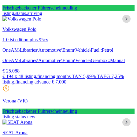
Frischgebackener Führerscheinneuling
listing.status.arriving
Volkswagen Polo
1.0 tsi edition plus 95cv
OneAM\Libraries\Automotive\Enum\Vehicle\Fuel::Petrol
OneAM\Libraries\Automotive\Enum\Vehicle\Gearbox::Manual
€ 25.088
€ 194
x 48 listing.financing.months
TAN
5,99%
TAEG
7,25%
listing.financing.advance € 7.000
Verona
(VR)
Frischgebackener Führerscheinneuling
listing.status.new
SEAT Arona