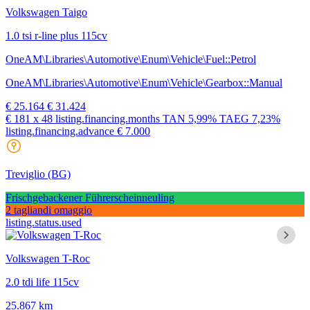
Volkswagen Taigo
1.0 tsi r-line plus 115cv
OneAM\Libraries\Automotive\Enum\Vehicle\Fuel::Petrol
OneAM\Libraries\Automotive\Enum\Vehicle\Gearbox::Manual
€ 25.164
€ 31.424
€ 181
x 48 listing.financing.months
TAN
5,99%
TAEG
7,23%
listing.financing.advance € 7.000
Treviglio
(BG)
Frischgebackener Führerscheinneuling
2 tagliandi omaggio
listing.status.used
Volkswagen T-Roc
2.0 tdi life 115cv
25.867 km