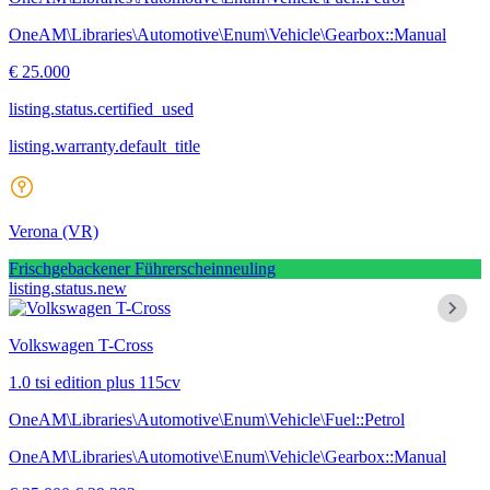
OneAM\Libraries\Automotive\Enum\Vehicle\Gearbox::Manual
€ 25.000
listing.status.certified_used
listing.warranty.default_title
Verona
(VR)
Frischgebackener Führerscheinneuling
listing.status.new
Volkswagen T-Cross
1.0 tsi edition plus 115cv
OneAM\Libraries\Automotive\Enum\Vehicle\Fuel::Petrol
OneAM\Libraries\Automotive\Enum\Vehicle\Gearbox::Manual