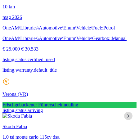
10 km
mag 2026
OneAM\Libraries\Automotive\Enum\Vehicle\Fuel::Petrol
OneAM\Libraries\Automotive\Enum\Vehicle\Gearbox::Manual
€ 25.000
€ 30.533
listing.status.certified_used
listing.warranty.default_title
Verona
(VR)
Frischgebackener Führerscheinneuling
listing.status.arriving
Skoda Fabia
1.0 tsi monte carlo 115cv dsg