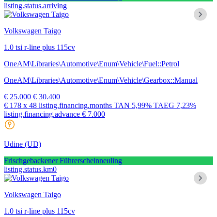
listing.status.arriving
Volkswagen Taigo
1.0 tsi r-line plus 115cv
OneAM\Libraries\Automotive\Enum\Vehicle\Fuel::Petrol
OneAM\Libraries\Automotive\Enum\Vehicle\Gearbox::Manual
€ 25.000
€ 30.400
€ 178
x 48 listing.financing.months
TAN
5,99%
TAEG
7,23%
listing.financing.advance € 7.000
Udine
(UD)
Frischgebackener Führerscheinneuling
listing.status.km0
Volkswagen Taigo
1.0 tsi r-line plus 115cv