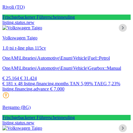
Rivoli
(TO)
Frischgebackener Führerscheinneuling
listing.status.new
Volkswagen Taigo
1.0 tsi r-line plus 115cv
OneAM\Libraries\Automotive\Enum\Vehicle\Fuel::Petrol
OneAM\Libraries\Automotive\Enum\Vehicle\Gearbox::Manual
€ 25.164
€ 31.424
€ 181
x 48 listing.financing.months
TAN
5,99%
TAEG
7,23%
listing.financing.advance € 7.000
Bergamo
(BG)
Frischgebackener Führerscheinneuling
listing.status.new