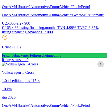
OneAM\Libraries\Automotive\Enum\Vehicle\Fuel::Petrol
OneAM\Libraries\Automotive\Enum\Vehicle\Gearbox::Automatic
€ 25.000
€ 27.900
€ 165
x 36 listing.financing.months
TAN
4,99%
TAEG
6,35%
listing.financing.advance € 7.000
Udine
(UD)
Frischgebackener Führerscheinneuling
listing.status.km0
Volkswagen T-Cross
1.0 tsi edition plus 115cv
10 km
giu 2026
OneAM\Libraries\Automotive\Enum\Vehicle\Fuel::Petrol