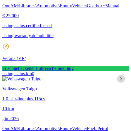
OneAM\Libraries\Automotive\Enum\Vehicle\Gearbox::Manual
€ 25.000
listing.status.certified_used
listing.warranty.default_title
Verona
(VR)
Frischgebackener Führerscheinneuling
listing.status.km0
Volkswagen Taigo
1.0 tsi r-line plus 115cv
10 km
giu 2026
OneAM\Libraries\Automotive\Enum\Vehicle\Fuel::Petrol