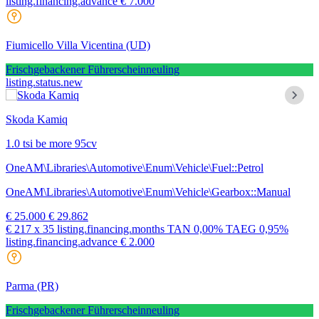
listing.financing.advance € 7.000
Fiumicello Villa Vicentina
(UD)
Frischgebackener Führerscheinneuling
listing.status.new
Skoda Kamiq
1.0 tsi be more 95cv
OneAM\Libraries\Automotive\Enum\Vehicle\Fuel::Petrol
OneAM\Libraries\Automotive\Enum\Vehicle\Gearbox::Manual
€ 25.000
€ 29.862
€ 217
x 35 listing.financing.months
TAN
0,00%
TAEG
0,95%
listing.financing.advance € 2.000
Parma
(PR)
Frischgebackener Führerscheinneuling