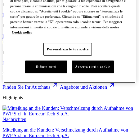
di terze parti, e cookie analitici, per migliorare la tua esperienza di navigazione e
Kraftstoff
personalizzare le comunicazioni che ti vengono rivolte. Puoi accettare questi
cookie cliccando su “Accetta tutti i cookie” oppure cliccare su “Personalizza le
Benzin
Diesel
Elektrisch
Hybrid
scelte” per gestire le tue preferenze. Cliccando su “Rifiuta tutti”, o chiudendo il
presente banner tramite la “X”, opereranno solo i cookie tecnici. Per maggiori
Eurocar
informazioni in merito ai cookie ti invitiamo a prendere visione della nostra
Cookie policy
Die Gruppe
Wo wir sind
Die Menschen
Arbeiten Sie mit uns
Werte
und Prinzipien
Personalizza le tue scelte
Kommunikation
Nachrichten
Veranstaltungen
Rifiuta tutti
Accetta tutti i cookie
Schnellzugriffe
Finden Sie Ihr Autohaus
Angebote und Aktionen
Highlights
Nachrichten
Mitteilung an die Kunden: Verschmelzung durch Aufnahme von
PWP S.r.l. in Eurocar Tech S.p.A.