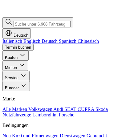
Deutsch
Italienisch
Englisch
Deutsch
Spanisch
Chinesisch
Termin buchen
Kaufen
Mieten
Service
Eurocar
Marke
Alle Marken
Volkswagen
Audi
SEAT
CUPRA
Skoda
Nutzfahrzeuge
Lamborghini
Porsche
Bedingungen
Neu
Km0 und Firmenwagen
Dienstwagen
Gebraucht