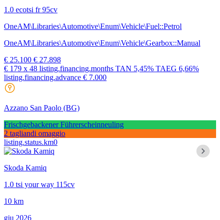
1.0 ecotsi fr 95cv
OneAM\Libraries\Automotive\Enum\Vehicle\Fuel::Petrol
OneAM\Libraries\Automotive\Enum\Vehicle\Gearbox::Manual
€ 25.100
€ 27.898
€ 179
x 48 listing.financing.months
TAN
5,45%
TAEG
6,66%
listing.financing.advance € 7.000
Azzano San Paolo
(BG)
Frischgebackener Führerscheinneuling
2 tagliandi omaggio
listing.status.km0
Skoda Kamiq
1.0 tsi your way 115cv
10 km
giu 2026