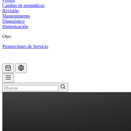
Frenos
Cambio de neumáticos
Revisión
Mantenimiento
Diagnóstico
Higienización
Otro
Promociones de Servicio