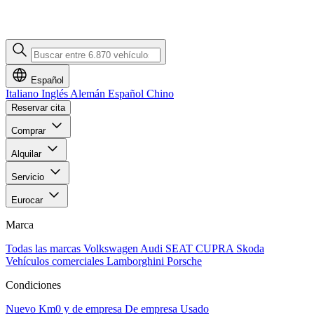
Español
Italiano
Inglés
Alemán
Español
Chino
Reservar cita
Comprar
Alquilar
Servicio
Eurocar
Marca
Todas las marcas
Volkswagen
Audi
SEAT
CUPRA
Skoda
Vehículos comerciales
Lamborghini
Porsche
Condiciones
Nuevo
Km0 y de empresa
De empresa
Usado