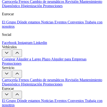
Carrocería
Frenos
Cambio de neumáticos
Revisión
Mantenimiento
Diagnóstico
Higienización
Promociones
Eurocar
El Grupo
Dónde estamos
Noticias
Eventos
Convenios
Trabaja con
nosotros
Social
Facebook
Instagram
Linkedin
Vehículos
Comprar
Alquiler a Largo Plazo
Alquiler para Empresas
Promociones
Servicio
Carrocería
Frenos
Cambio de neumáticos
Revisión
Mantenimiento
Diagnóstico
Higienización
Promociones
Eurocar
El Grupo
Dónde estamos
Noticias
Eventos
Convenios
Trabaja con
nosotros