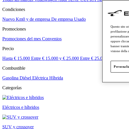
Condiciones
Nuevo
Km0 y de empresa
De empresa
Usado
Questo sito ut
Promociones
profilazione p
personalizzare
Promociones del mes
Convenios
oppure cliccar
banner tramit
Precio
visione della
Hasta € 15.000
Entre € 15.000 y € 25.000
Entre € 25.000 y € 50.000
Personaliz
Combustible
Gasolina
Diésel
Eléctrica
Híbrida
Categorías
Eléctricos e híbridos
SUV y crossover