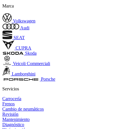
Marca
Volkswagen
Audi
SEAT
CUPRA
Skoda
Veicoli Commerciali
Lamborghini
Porsche
Servicios
Carrocería
Frenos
Cambio de neumáticos
Revisión
Mantenimiento
Diagnóstico