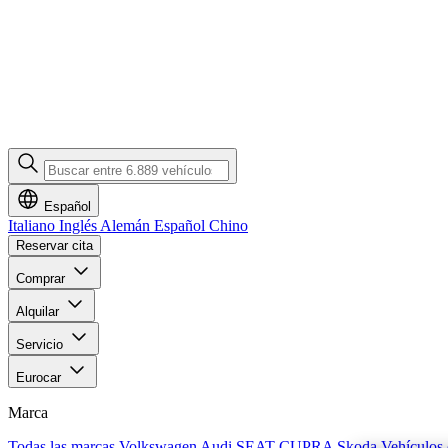
Español
Italiano
Inglés
Alemán
Español
Chino
Reservar cita
Comprar
Alquilar
Servicio
Eurocar
Marca
Todas las marcas
Volkswagen
Audi
SEAT
CUPRA
Skoda
Vehículos