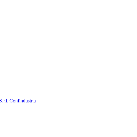
S.r.l.
Confindustria