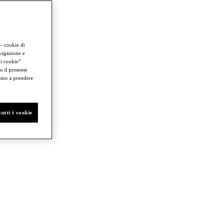
 – cookie di
avigazione e
 i cookie”
o il presente
iamo a prendere
00
utti i cookie