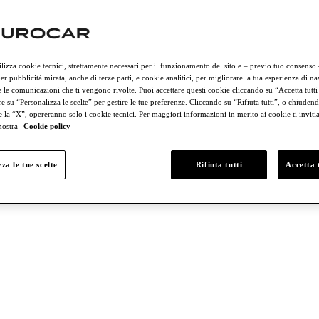
ilizza cookie tecnici, strettamente necessari per il funzionamento del sito e – previo tuo consenso
er pubblicità mirata, anche di terze parti, e cookie analitici, per migliorare la tua esperienza di n
 le comunicazioni che ti vengono rivolte. Puoi accettare questi cookie cliccando su “Accetta tutti
e su “Personalizza le scelte” per gestire le tue preferenze. Cliccando su “Rifiuta tutti”, o chiudend
e la “X”, opereranno solo i cookie tecnici. Per maggiori informazioni in merito ai cookie ti invit
 nostra
Cookie policy
Entre € 50.000 y € 75.000
Entre € 75.000 y € 100.000
Más de € 100.0
za le tue scelte
Rifiuta tutti
Accetta t